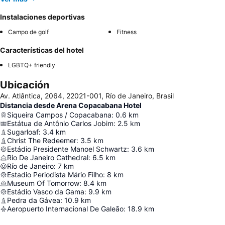
Instalaciones deportivas
Campo de golf
Fitness
Características del hotel
LGBTQ+ friendly
Ubicación
Av. Atlântica, 2064, 22021-001, Río de Janeiro, Brasil
Distancia desde Arena Copacabana Hotel
Siqueira Campos / Copacabana
:
0.6
km
Estátua de Antônio Carlos Jobim
:
2.5
km
Sugarloaf
:
3.4
km
Christ The Redeemer
:
3.5
km
Estádio Presidente Manoel Schwartz
:
3.6
km
Rio De Janeiro Cathedral
:
6.5
km
Río de Janeiro
:
7
km
Estadio Periodista Mário Filho
:
8
km
Museum Of Tomorrow
:
8.4
km
Estádio Vasco da Gama
:
9.9
km
Pedra da Gávea
:
10.9
km
Aeropuerto Internacional De Galeão
:
18.9
km