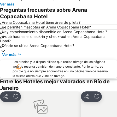
Ver más
Pan de Azúcar y Funicular
Igreja de Nossa Senhora da Candelária
Preguntas frecuentes sobre Arena
Rio de Janeiro: Carioca Landscapes between the Mountain and the Sea
Flamengo
Copacabana Hotel
Centro
Botafogo
¿Arena Copacabana Hotel tiene área de pileta?
¿Se permiten mascotas en Arena Copacabana Hotel?
Aeropuerto Santos Dumont
Cristo Redentor
¿Hay estacionamiento disponible en Arena Copacabana Hotel?
¿A qué hora es el check-in y check-out en Arena Copacabana
Estación de Autobuses Nuevo Río
Arcos de Lapa
Hotel?
Uruguaiana Metro Station
Prainha
¿Dónde se ubica Arena Copacabana Hotel?
Jockey Club Brasileiro - Hipódromo da Gávea
Catete
Ver más
Glória
Santa Teresa
Los precios y la disponibilidad que recibe trivago de las páginas
web de reserva cambian de manera constante. Por lo tanto, es
Sambódromo
Isla de Paquetá
posible que no siempre encuentres en una página web de reserva
Planetario de la Ciudad de Río de Janeiro
Consulate General of the Unites States
la misma oferta que viste en trivago.
Entre los Hoteles mejor valorados en Río de
Museo Nacional de Bellas Artes
Carioca Metro Station
Janeiro
Expo Católica
Rio Boat Show
Santuário de Nossa Senhora da Penha
Compartir
Añadir a favoritos
Compartir
Añadir a f