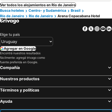
Ver todos los alojamientos en Río de Janeiro
Busca hoteles
Centro- y Sudamérica
Brasil
Río de Janeiro
Río de Janeiro
Arena Copacabana Hotel
Facebook
Twitter
Insta
Yo
Elige tu país
Agregar en Google
Encontrá nuestros resultados
fácilmente: agregá trivago como
fuente preferida en Google.
Compañía
Nuestros productos
Términos y políticas
Ayuda