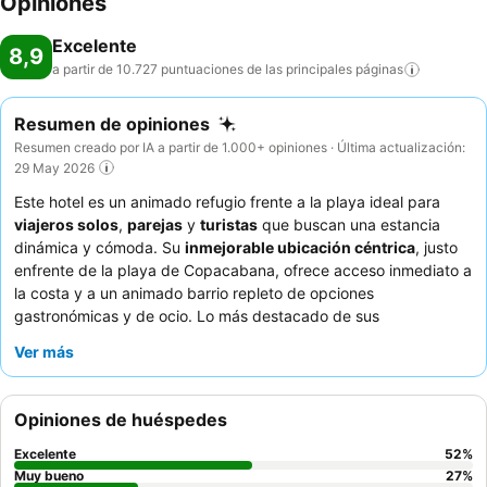
Opiniones
Excelente
8,9
a partir de 10.727 puntuaciones de las principales
páginas
Resumen de opiniones
Resumen creado por IA a partir de 1.000+ opiniones · Última actualización:
29 May 2026
Este hotel es un animado refugio frente a la playa ideal para
viajeros solos
,
parejas
y
turistas
que buscan una estancia
dinámica y cómoda. Su
inmejorable ubicación céntrica
, justo
enfrente de la playa de Copacabana, ofrece acceso inmediato a
la costa y a un animado barrio repleto de opciones
gastronómicas y de ocio. Lo más destacado de sus
instalaciones es la
piscina y el bar en la azotea
, que ofrecen
Ver más
vistas impresionantes y un ambiente relajante. Los huéspedes
elogian constantemente al
excepcional personal
y el
variado y
delicioso desayuno bufé
. Para disfrutar de la mejor
Opiniones de huéspedes
experiencia, elige las habitaciones con
vistas a la playa
y
sumérgete por completo en el animado entorno.
Excelente
52
%
Muy bueno
27
%