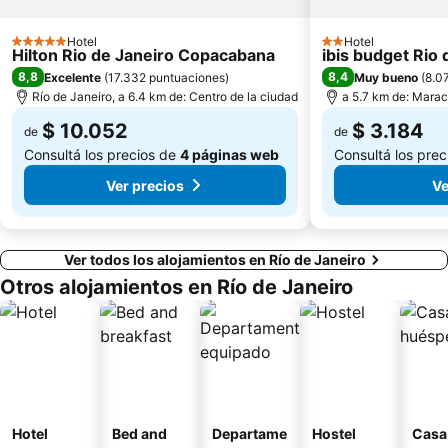
Hotel
Hotel
5 Estrellas
2 Estrellas
Hilton Rio de Janeiro Copacabana
ibis budget Rio
8,8
8,4
Excelente
(
17.332 puntuaciones
)
Muy bueno
(
8.0
Río de Janeiro, a 6.4 km de: Centro de la ciudad
a 5.7 km de: Mara
$ 10.052
$ 3.184
de
de
Consultá los precios de
4 páginas web
Consultá los pre
Ver precios
Ve
Ver todos los alojamientos en Río de Janeiro
Otros alojamientos en Río de Janeiro
Hotel
Bed and
Departame
Hostel
Casa