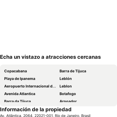
Echa un vistazo a atracciones cercanas
Ampliar mapa
Copacabana
Barra de Tijuca
Playa de Ipanema
Leblón
Aeropuerto Internacional de Galeão Antônio Carlos Jobim
Leblon
Avenida Atlantica
Botafogo
Barra da Tijuca
Arpoador
Información de la propiedad
Lapa
Leme
Av. Atlântica, 2064, 22021-001, Río de Janeiro, Brasil
Cristo Redentor
Recreio dos Bandeirantes