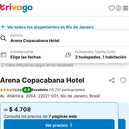
Favoritos
Iniciar 
Me
Ver todos los alojamientos en Río de Janeiro
Destino
Arena Copacabana Hotel
Entrada/salida
Huéspedes, habitaciones
Elige las fechas
2 huéspedes, 1 habitación
Cómo influyen los pagos en los resultados
Arena Copacabana Hotel
Compartir
Añ
Hotel
8,9
Excelente
(
10.727 puntuaciones
)
4 Estrellas
Av. Atlântica, 2064, 22021-001, Río de Janeiro, Brasil
$ 4.708
$ 4.708
de
de
Consultá los precios de
7 páginas web
Consultá los precios de
7 páginas web
Ver precios
Ver precios