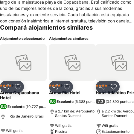
largo de la majestuosa playa de Copacabana. Está calificado como
uno de los mejores hoteles de la zona, gracias a sus modernas
instalaciones y excelente servicio. Cada habitación está equipada
con conexión inalámbrica a internet gratuita, televisión con canales
Compará alojamientos similares
vía satélite, aire acondicionado, minibar, baño privado con artículos
de tocador y secador de pelo y caja fuerte electrónica. El hotel tiene
Alojamiento seleccionado
Alojamientos similares
una elegante piscina al aire libre. El club de salud cuenta con
equipos de última generación que incluyen una sala de vapor y una
sauna. Los huéspedes pueden utilizar el centro de negocios. Hay
conexión Wi-Fi gratuita en las zonas comunes del hotel. El
restaurante Fennel es conocido en Río de Janeiro por su comida de
clase mundial y sus impresionantes vistas. El hotel tiene un bar junto
a la piscina donde los huéspedes pueden tomar aperitivos y
bebidas.
Hotel
Hotel
Hotel
4 Estrellas
4 Estrellas
4 Estrellas
Compartir
Añadir a favoritos
Compartir
Añadir a favoritos
Compartir
Añadir a 
Arena Copacabana
Arosa Rio Hotel
Hotel Atlântico Pr
Hotel
8,6
7,3
Excelente
(
5.388 puntuaciones
(
34.890 puntuac
)
8,9
Excelente
(
10.727 puntuaciones
)
a 2.7 km de: Aeropuerto
a 2.2 km de: Aerop
Santos Dumont
Santos Dumont
Río de Janeiro, Brasil
Wifi gratis
Wifi gratis
Wifi gratis
Piscina
Estacionamiento