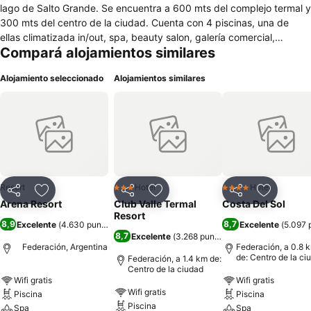
lago de Salto Grande. Se encuentra a 600 mts del complejo termal y
300 mts del centro de la ciudad. Cuenta con 4 piscinas, una de
ellas climatizada in/out, spa, beauty salon, galería comercial,
Compará alojamientos similares
playroom con mesa de pool y Playstation 3, kinder, gym, bicicletas
de paseo gratis, restaurante y bar.
Alojamiento seleccionado
Alojamientos similares
Resort
Hotel
Hotel
3 Estrellas
4 Estrellas
Compartir
Añadir a favoritos
Compartir
Añadir a favoritos
Compartir
Añadir a 
Arena Resort
Club Valle Termal
Costa Del Sol
Resort
8,9
8,7
Excelente
(
4.630 puntuaciones
)
Excelente
(
5.097 
8,7
Excelente
(
3.268 puntuaciones
)
Federación, Argentina
Federación, a 0.8 
de: Centro de la ci
Federación, a 1.4 km de:
Centro de la ciudad
Wifi gratis
Wifi gratis
Wifi gratis
Piscina
Piscina
Piscina
Spa
Spa