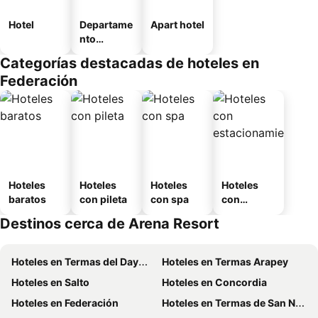
Hotel
Departame
Apart hotel
nto
equipado
Categorías destacadas de hoteles en
Federación
Hoteles
Hoteles
Hoteles
Hoteles
baratos
con pileta
con spa
con
estaciona
Destinos cerca de Arena Resort
miento
Hoteles en Termas del Dayman
Hoteles en Termas Arapey
Hoteles en Salto
Hoteles en Concordia
Hoteles en Federación
Hoteles en Termas de San Nicanor