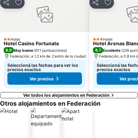
Compartir
Añadir a favoritos
Compartir
Añadir a favo
Hotel
Hotel
2 Estrellas
3 Estrellas
Hotel Casino Fortunata
Hotel Arenas Blan
8,0
8,7
Muy bueno
(
611 puntuaciones
)
Excelente
(
226 punt
Federación, a 1.2 km de: Centro de la ciudad
Federación, a 0.8 km d
Seleccioná las fechas para ver los
Seleccioná las fech
precios exactos
precios exactos
Ver precios
Ver prec
Ver todos los alojamientos en Federación
Otros alojamientos en Federación