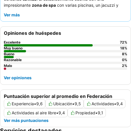
impresionante
zona de spa
con varias piscinas, un jacuzzi y
diversos baños, lo que garantiza la máxima relajación. Los
Ver más
huéspedes elogian constantemente al
atento personal
y el
amplio y variado
desayuno bufé
de alta calidad. Para una
experiencia mejorada, considere solicitar una habitación en un
Opiniones de huéspedes
piso superior para disfrutar de vistas superiores al río.
Excelente
72
%
Muy bueno
18
%
Bueno
8
%
Razonable
0
%
Malo
2
%
Ver opiniones
Puntuación superior al promedio en Federación
Experiencia
•
9,6
Ubicación
•
9,5
Actividades
•
9,4
Actividades al aire libre
•
9,4
Propiedad
•
9,1
Ver más puntuaciones
Servicios destacados