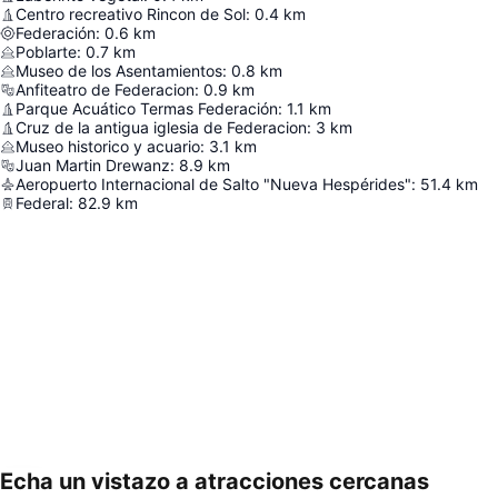
Centro recreativo Rincon de Sol
:
0.4
km
Federación
:
0.6
km
Poblarte
:
0.7
km
Museo de los Asentamientos
:
0.8
km
Anfiteatro de Federacion
:
0.9
km
Parque Acuático Termas Federación
:
1.1
km
Cruz de la antigua iglesia de Federacion
:
3
km
Museo historico y acuario
:
3.1
km
Juan Martin Drewanz
:
8.9
km
Aeropuerto Internacional de Salto "Nueva Hespérides"
:
51.4
km
Federal
:
82.9
km
Echa un vistazo a atracciones cercanas
Ampliar mapa