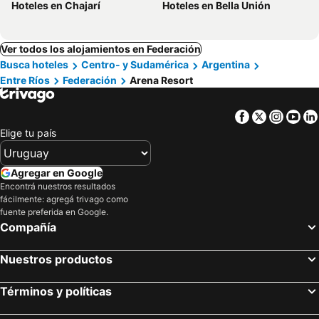
Hoteles en Chajarí
Hoteles en Bella Unión
Ver todos los alojamientos en Federación
Busca hoteles
Centro- y Sudamérica
Argentina
Entre Ríos
Federación
Arena Resort
Facebook
Twitter
Insta
Yo
Elige tu país
Agregar en Google
Encontrá nuestros resultados
fácilmente: agregá trivago como
fuente preferida en Google.
Compañía
Nuestros productos
Términos y políticas