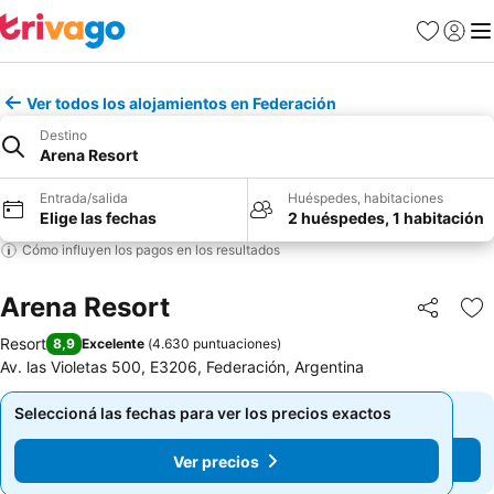
Favoritos
Iniciar 
Me
Ver todos los alojamientos en Federación
Destino
Arena Resort
Entrada/salida
Huéspedes, habitaciones
Elige las fechas
2 huéspedes, 1 habitación
Cómo influyen los pagos en los resultados
Arena Resort
Compartir
Añ
Resort
8,9
Excelente
(
4.630 puntuaciones
)
Av. las Violetas 500, E3206, Federación, Argentina
Seleccioná las fechas para ver los precios exactos
Seleccioná las fechas para ver los precios exactos
Ver precios
Ver precios