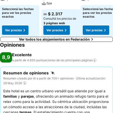
Spa
Seleccioná las fechas
Seleccioná las fecha
para ver los precios
para ver los precios
$ 2.317
de
exactos
exactos
Consultá los precios de
3 páginas web
Ver precios
Ver precios
Ver precios
Ver todos los alojamientos en Federación
Opiniones
Excelente
8,9
a partir de 4.630 puntuaciones de las principales
páginas
Resumen de opiniones
Resumen creado por IA a partir de 700+ opiniones · Última actualización:
29 May 2026
Este hotel es un centro urbano versátil que atiende por igual a
familias
y
parejas
, ofreciendo un animado refugio tanto para el
relax como para la actividad. Su céntrica ubicación proporciona
un cómodo acceso a las atracciones de la ciudad, incluidas las
cercanas
termas
. El establecimiento cuenta con una