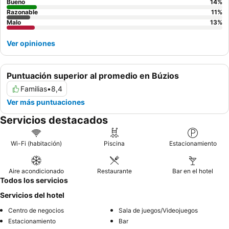
actividad principal.
Bueno
14
%
Razonable
11
%
Malo
13
%
Ver opiniones
Puntuación superior al promedio en Búzios
Familias
•
8,4
Ver más puntuaciones
Servicios destacados
Wi-Fi (habitación)
Piscina
Estacionamiento
Aire acondicionado
Restaurante
Bar en el hotel
Todos los servicios
Servicios del hotel
Centro de negocios
Sala de juegos/Videojuegos
Estacionamiento
Bar