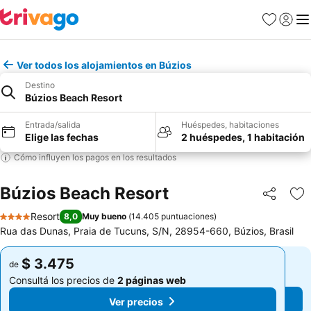
Favoritos
Iniciar 
Me
Ver todos los alojamientos en Búzios
Destino
Búzios Beach Resort
Entrada/salida
Huéspedes, habitaciones
Elige las fechas
2 huéspedes, 1 habitación
Cómo influyen los pagos en los resultados
Búzios Beach Resort
Compartir
Añ
Resort
8,0
Muy bueno
(
14.405 puntuaciones
)
4 Estrellas
Rua das Dunas, Praia de Tucuns, S/N, 28954-660, Búzios, Brasil
$ 3.475
$ 3.475
de
de
Consultá los precios de
2 páginas web
Consultá los precios de
2 páginas web
Ver precios
Ver precios