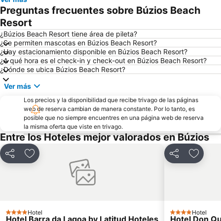
Tortuga
Orla Bardot
Preguntas frecuentes sobre Búzios Beach
Azeda e Azedinha
Praia do Peró
Resort
José Gonçalves
¿Búzios Beach Resort tiene área de pileta?
¿Se permiten mascotas en Búzios Beach Resort?
¿Hay estacionamiento disponible en Búzios Beach Resort?
¿A qué hora es el check-in y check-out en Búzios Beach Resort?
¿Dónde se ubica Búzios Beach Resort?
Ver más
Los precios y la disponibilidad que recibe trivago de las páginas
web de reserva cambian de manera constante. Por lo tanto, es
posible que no siempre encuentres en una página web de reserva
la misma oferta que viste en trivago.
Entre los Hoteles mejor valorados en Búzios
Compartir
Añadir a favoritos
Compartir
Añadir 
Hotel
Hotel
4 Estrellas
4 Estrellas
Hotel Barra da Lagoa by Latitud Hoteles
Hotel Don Qu