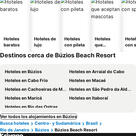
Hoteles
Hoteles de
Hoteles
Hoteles
Hote
baratos
lujo
con pileta
que
con 
aceptan
Destinos cerca de Búzios Beach Resort
mascotas
Hoteles en Búzios
Hoteles en Arraial do Cabo
Hoteles en Cabo Frio
Hoteles en Macaé
Hoteles en Cachoeiras de Macacu
Hoteles en São Pedro da Aldeia
Hoteles en Maricá
Hoteles en Itaboraí
Hoteles en Rio das Ostras
Ver todos los alojamientos en Búzios
Busca hoteles
Centro- y Sudamérica
Brasil
Río de Janeiro
Búzios
Búzios Beach Resort