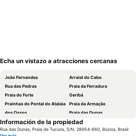
Echa un vistazo a atracciones cercanas
Ampliar mapa
João Fernandes
Arraial do Cabo
Rua das Pedras
Praia da Ferradura
Praia do Forte
Geribá
Prainhas do Pontal do Atalaia
Praia da Armação
dos Ossos
Praia das Dunas
Información de la propiedad
Rio das Ostras
Praia das Conchas
Rua das Dunas, Praia de Tucuns, S/N, 28954-660, Búzios, Brasil
do Forno
Porto da Barra
Ver más