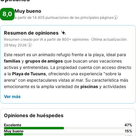
Muy bueno
8,0
a partir de 14.405 puntuaciones de las principales
páginas
Resumen de opiniones
Resumen creado por IA a partir de 800+ opiniones · Última actualización:
29 May 2026
Este resort es un animado refugio frente a la playa, ideal para
familias
y
grupos de amigos
que buscan unas vacaciones
activas y entretenidas. La propiedad cuenta con acceso directo
a la
Playa de Tucuns
, ofreciendo una experiencia "sobre la
arena" con espectaculares vistas al mar. Su característica más
emocionante es la amplia variedad de
piscinas
y actividades
recreativas, incluyendo una singular
experiencia de trapecio
Ver más
que proporciona entretenimiento para todas las edades. Los
huéspedes elogian constantemente al
personal atento y
dedicado
, especialmente a los equipos de recreación y
Opiniones de huéspedes
entretenimiento, y disfrutan de los
cócteles
bien preparados.
Para una estancia más tranquila, los huéspedes deberían
Excelente
47
%
considerar solicitar una habitación que no dé a las zonas de
Muy bueno
15
%