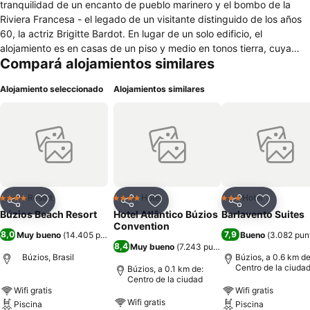
tranquilidad de un encanto de pueblo marinero y el bombo de la
Riviera Francesa - el legado de un visitante distinguido de los años
60, la actriz Brigitte Bardot. En lugar de un solo edificio, el
alojamiento es en casas de un piso y medio en tonos tierra, cuya
Compará alojamientos similares
arquitectura proporciona una mayor construcción de movimientos y
crear una atmósfera de pueblo de campo, pero con la exclusividad
Alojamiento seleccionado
Alojamientos similares
de un hotel internacional.
Resort
Hotel
Hotel
4 Estrellas
4 Estrellas
3 Estrellas
Compartir
Añadir a favoritos
Compartir
Añadir a favoritos
Compartir
Añadir a 
Búzios Beach Resort
Hotel Atlântico Búzios
Barlavento Suites
Convention
8,0
7,9
Muy bueno
(
14.405 puntuaciones
)
Bueno
(
3.082 pun
8,4
Muy bueno
(
7.243 puntuaciones
)
Búzios, Brasil
Búzios, a 0.6 km de
Centro de la ciuda
Búzios, a 0.1 km de:
Centro de la ciudad
Wifi gratis
Wifi gratis
Wifi gratis
Piscina
Piscina