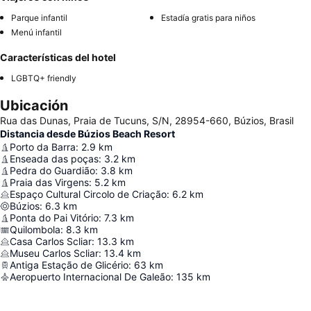
Parque infantil
Estadía gratis para niños
Menú infantil
Características del hotel
LGBTQ+ friendly
Ubicación
Rua das Dunas, Praia de Tucuns, S/N, 28954-660, Búzios, Brasil
Distancia desde Búzios Beach Resort
Porto da Barra
:
2.9
km
Enseada das poças
:
3.2
km
Pedra do Guardião
:
3.8
km
Praia das Virgens
:
5.2
km
Espaço Cultural Circolo de Criação
:
6.2
km
Búzios
:
6.3
km
Ponta do Pai Vitório
:
7.3
km
Quilombola
:
8.3
km
Casa Carlos Scliar
:
13.3
km
Museu Carlos Scliar
:
13.4
km
Antiga Estação de Glicério
:
63
km
Aeropuerto Internacional De Galeão
:
135
km