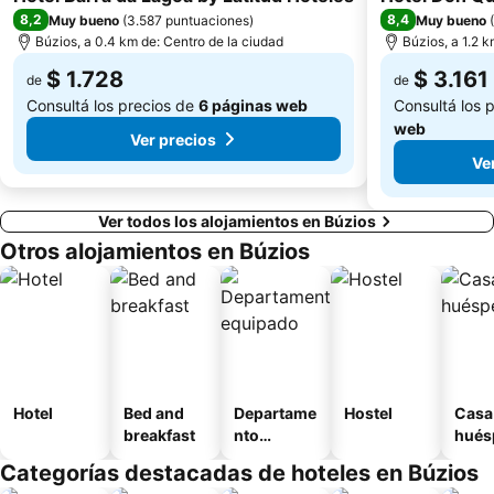
8,2
8,4
Muy bueno
(
3.587 puntuaciones
)
Muy bueno
(
Búzios, a 0.4 km de: Centro de la ciudad
Búzios, a 1.2 k
$ 1.728
$ 3.161
de
de
Consultá los precios de
6 páginas web
Consultá los 
web
Ver precios
Ve
Ver todos los alojamientos en Búzios
Otros alojamientos en Búzios
Hotel
Bed and
Departame
Hostel
Casa
breakfast
nto
hués
equipado
Categorías destacadas de hoteles en Búzios