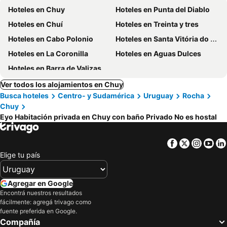
Hoteles en Chuy
Hoteles en Punta del Diablo
Hoteles en Chuí
Hoteles en Treinta y tres
Hoteles en Cabo Polonio
Hoteles en Santa Vitória do Palmar
Hoteles en La Coronilla
Hoteles en Aguas Dulces
Hoteles en Barra de Valizas
Ver todos los alojamientos en Chuy
Busca hoteles
Centro- y Sudamérica
Uruguay
Rocha
Chuy
Eyo Habitación privada en Chuy con baño Privado No es hostal
Facebook
Twitter
Insta
Yo
Elige tu país
Agregar en Google
Encontrá nuestros resultados
fácilmente: agregá trivago como
fuente preferida en Google.
Compañía