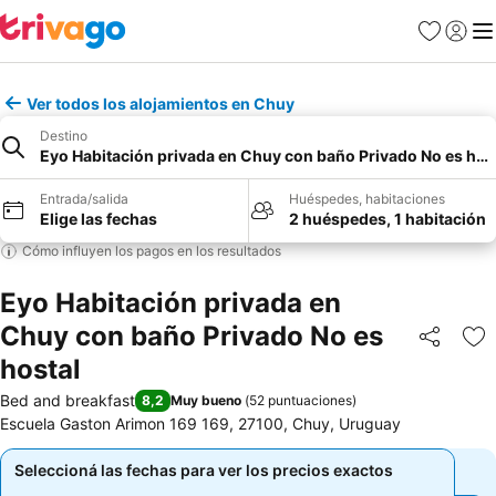
Favoritos
Iniciar 
Me
Ver todos los alojamientos en Chuy
Destino
Eyo Habitación privada en Chuy con baño Privado No es hos
Entrada/salida
Huéspedes, habitaciones
Elige las fechas
2 huéspedes, 1 habitación
Cómo influyen los pagos en los resultados
Eyo Habitación privada en
Chuy con baño Privado No es
Compartir
Añ
hostal
Bed and breakfast
8,2
Muy bueno
(
52 puntuaciones
)
Escuela Gaston Arimon 169 169, 27100, Chuy, Uruguay
Seleccioná las fechas para ver los precios exactos
Seleccioná las fechas para ver los precios exactos