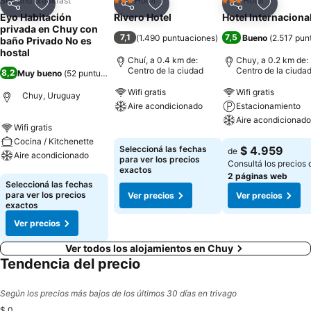
Bed and breakfast
Hotel
Hotel
3 Estrellas
3 Estrellas
Compartir
Añadir a favoritos
Compartir
Añadir a favoritos
Compartir
Añadir a 
Eyo Habitación
Rivero Hotel
Hotel Internaciona
privada en Chuy con
7,1
7,5
(
1.490 puntuaciones
)
Bueno
(
2.517 pun
baño Privado No es
hostal
Chuí, a 0.4 km de:
Chuy, a 0.2 km de:
Centro de la ciudad
Centro de la ciuda
8,2
Muy bueno
(
52 puntuaciones
)
Wifi gratis
Wifi gratis
Chuy, Uruguay
Aire acondicionado
Estacionamiento
Aire acondicionado
Wifi gratis
Ver precios
Cocina / Kitchenette
Ver precios
Seleccioná las fechas
$ 4.959
de
Aire acondicionado
para ver los precios
Consultá los precios 
exactos
2 páginas web
Ver precios
Seleccioná las fechas
para ver los precios
Ver precios
Ver precios
exactos
Ver precios
Ver todos los alojamientos en Chuy
Tendencia del precio
Según los precios más bajos de los últimos 30 días en trivago
$ 0