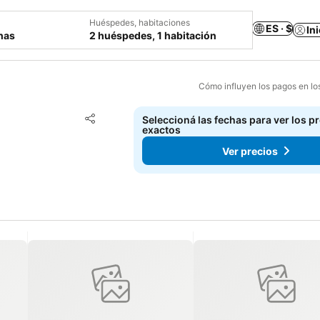
Huéspedes, habitaciones
ES · $
In
chas
2 huéspedes, 1 habitación
Cómo influyen los pagos en lo
Añadir a favoritos
Seleccioná las fechas para ver los p
Compartir
exactos
Ver precios