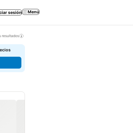
Menú
iciar sesión
s resultados
recios