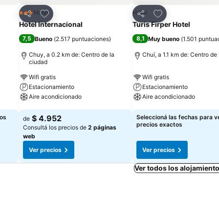
Añadir a favoritos
Añadir a favoritos
Hotel
Hotel
3 Estrellas
Compartir
Compartir
Hotel Internacional
Turis Firper Hotel
7,5
8,1
Bueno
(
2.517 puntuaciones
)
Muy bueno
(
1.501 puntua
Chuy, a 0.2 km de: Centro de la
Chuí, a 1.1 km de: Centro de
ciudad
Wifi gratis
Wifi gratis
Estacionamiento
Estacionamiento
Aire acondicionado
Aire acondicionado
Ver precios
Ver precios
los
$ 4.952
Seleccioná las fechas para ve
de
precios exactos
Consultá los precios de
2 páginas
web
Ver precios
Ver precios
Ver todos los alojamient