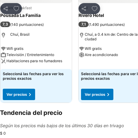
Añadir a favoritos
Añadir a favoritos
Bed and breakfast
Hotel
Compartir
Compartir
Pousada La Familia
Rivero Hotel
7,3
7,1
(
140 puntuaciones
)
(
1.490 puntuaciones
)
Chuí, Brasil
Chuí, a 0.4 km de: Centro de la
ciudad
Wifi gratis
Wifi gratis
Televisión / Entretenimiento
Aire acondicionado
Habitaciones para no fumadores
Ver precios
Ver precios
Seleccioná las fechas para ver los
Seleccioná las fechas para ver 
precios exactos
precios exactos
Ver precios
Ver precios
Tendencia del precio
Según los precios más bajos de los últimos 30 días en trivago
$ 0