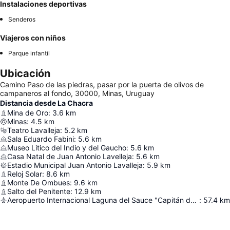
Instalaciones deportivas
Senderos
Viajeros con niños
Parque infantil
Ubicación
Camino Paso de las piedras, pasar por la puerta de olivos de
campaneros al fondo, 30000, Minas, Uruguay
Distancia desde La Chacra
Mina de Oro
:
3.6
km
Minas
:
4.5
km
Teatro Lavalleja
:
5.2
km
Sala Eduardo Fabini
:
5.6
km
Museo Litico del Indio y del Gaucho
:
5.6
km
Casa Natal de Juan Antonio Lavelleja
:
5.6
km
Estadio Municipal Juan Antonio Lavalleja
:
5.9
km
Reloj Solar
:
8.6
km
Monte De Ombues
:
9.6
km
Salto del Penitente
:
12.9
km
Aeropuerto Internacional Laguna del Sauce "Capitán de Corbeta Carlos Curbelo"
:
57.4
km