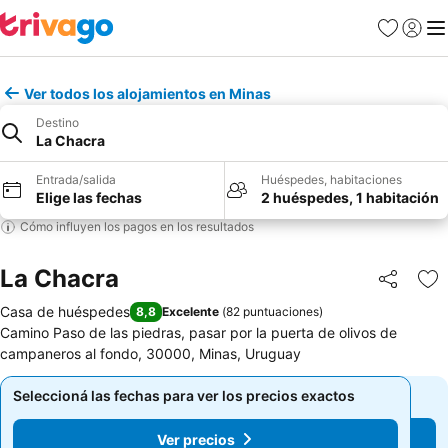
Favoritos
Iniciar 
Me
Ver todos los alojamientos en Minas
Destino
La Chacra
Entrada/salida
Huéspedes, habitaciones
Elige las fechas
2 huéspedes, 1 habitación
Cómo influyen los pagos en los resultados
La Chacra
Compartir
Añ
Casa de huéspedes
8,8
Excelente
(
82 puntuaciones
)
Camino Paso de las piedras, pasar por la puerta de olivos de
campaneros al fondo, 30000, Minas, Uruguay
Seleccioná las fechas para ver los precios exactos
Seleccioná las fechas para ver los precios exactos
Ver precios
Ver precios