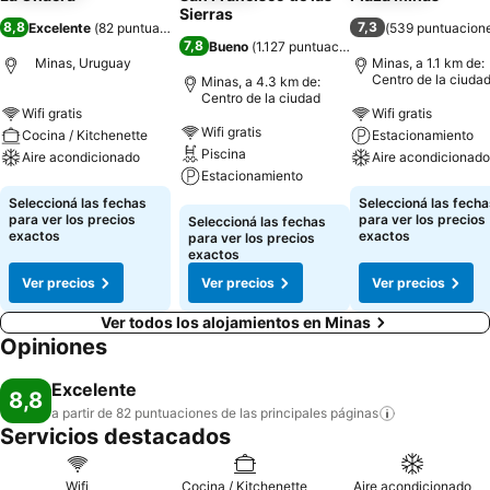
Sierras
8,8
7,3
Excelente
(
82 puntuaciones
)
(
539 puntuacion
7,8
Bueno
(
1.127 puntuaciones
)
Minas, Uruguay
Minas, a 1.1 km de:
Centro de la ciuda
Minas, a 4.3 km de:
Centro de la ciudad
Wifi gratis
Wifi gratis
Wifi gratis
Cocina / Kitchenette
Estacionamiento
Piscina
Aire acondicionado
Aire acondicionado
Estacionamiento
Ver precios
Ver precios
Seleccioná las fechas
Seleccioná las fecha
Ver precios
para ver los precios
para ver los precios
Seleccioná las fechas
exactos
exactos
para ver los precios
exactos
Ver precios
Ver precios
Ver precios
Ver todos los alojamientos en Minas
Opiniones
Excelente
8,8
a partir de 82 puntuaciones de las principales
páginas
Servicios destacados
Wifi
Cocina / Kitchenette
Aire acondicionado