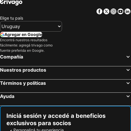
Facebook
Twitter
Insta
Yo
Elige tu país
Agregar en Google
Encontrá nuestros resultados
fácilmente: agregá trivago como
fuente preferida en Google.
Compañía
Nuestros productos
Términos y políticas
Ayuda
Iniciá sesión y accedé a beneficios
exclusivos para socios
Personalizá tu experiencia