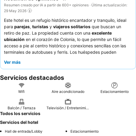
Resumen creado por IA a partir de 600+ opiniones · Última actualización:
29 May 2026
Este hotel es un refugio histórico encantador y tranquilo, ideal
para
parejas
,
turistas
y
viajeros solitarios
que buscan un
retiro de paz. La propiedad cuenta con una
excelente
ubicación
en el corazón de Colonia, lo que permite un fácil
acceso a pie al centro histórico y conexiones sencillas con las
terminales de autobuses y ferris. Los huéspedes pueden
disfrutar del sereno
patio interior
con una relajante fuente,
Ver más
perfecto para descansar después de un día de exploración. El
personal, atento y cordial, recibe elogios constantemente por su
Servicios destacados
amabilidad y cálida bienvenida, mientras que el desayuno,
aunque con opiniones variadas, ofrece opciones de calidad que
incluyen zumo de naranja natural. Para una experiencia única,
Wifi
Aire acondicionado
Estacionamiento
considere utilizar las
bicicletas de cortesía
para explorar la
rambla y las playas cercanas.
Balcón / Terraza
Televisión / Entretenimiento
Todos los servicios
Servicios del hotel
Hall de entrada/Lobby
Estacionamiento