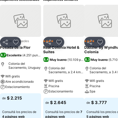
Casa de huéspedes
Hotel
Hotel
4 Estrellas
4 Estrellas
Compartir
Añadir a favoritos
Compartir
Añadir a favoritos
Compartir
Añadir a 
Posada de la Flor
Real Colonia Hotel &
Dazzler by Wynd
Suites
Colonia
8,7
Excelente
(
4.251 puntuaciones
)
8,4
8,3
Muy bueno
(
10.109 puntuaciones
Muy bueno
)
(
5.710
Colonia del
Sacramento, Uruguay
Colonia del
Colonia del
Sacramento, a 2.4 km
Sacramento, a 3.4
de: Centro de la ciudad
de: Centro de la ci
Wifi gratis
Wifi gratis
Wifi gratis
Aire acondicionado
Piscina
Piscina
Estacionamiento
Estacionamiento
Spa
$ 2.215
de
$ 2.645
$ 3.777
de
de
Consultá los precios de
Consultá los precios de
7
Consultá los precios 
4 páginas web
páginas web
5 páginas web