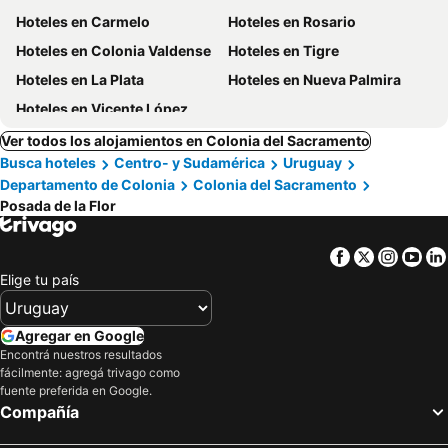
Hoteles en Carmelo
Hoteles en Rosario
Hoteles en Colonia Valdense
Hoteles en Tigre
Hoteles en La Plata
Hoteles en Nueva Palmira
Hoteles en Vicente López
Ver todos los alojamientos en Colonia del Sacramento
Busca hoteles
Centro- y Sudamérica
Uruguay
Departamento de Colonia
Colonia del Sacramento
Posada de la Flor
Facebook
Twitter
Insta
Yo
Elige tu país
Agregar en Google
Encontrá nuestros resultados
fácilmente: agregá trivago como
fuente preferida en Google.
Compañía