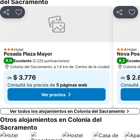
del Sacramento
Compartir
Añadir a favoritos
Compartir
Aña
Hotel
Hotel
3 Estrellas
3 Estrellas
Posada Plaza Mayor
Nova Pos
9,0
9,2
Excelente
(
2.225 puntuaciones
)
Excele
Colonia del Sacramento, a 1.4 km de: Centro de la ciudad
Colonia d
$ 3.776
$ 2.
de
de
Consultá los precios de
5 páginas web
Consultá 
Ver precios
Ver todos los alojamientos en Colonia del Sacramento
Otros alojamientos en Colonia del
Sacramento