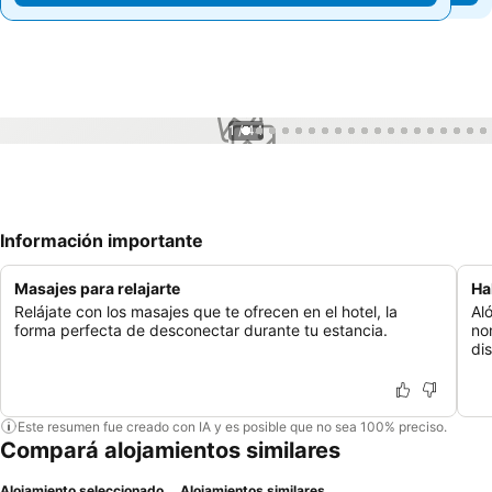
1 / 44
Información importante
Masajes para relajarte
Ha
Relájate con los masajes que te ofrecen en el hotel, la
Al
forma perfecta de desconectar durante tu estancia.
no
dis
Este resumen fue creado con IA y es posible que no sea 100% preciso.
Compará alojamientos similares
Alojamiento seleccionado
Alojamientos similares