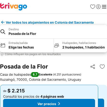
Favoritos
Iniciar 
Me
Ver todos los alojamientos en Colonia del Sacramento
Destino
Posada de la Flor
Entrada/salida
Huéspedes, habitaciones
Elige las fechas
2 huéspedes, 1 habitación
Cómo influyen los pagos en los resultados
Posada de la Flor
Compartir
Añ
Casa de huéspedes
8,7
Excelente
(
4.251 puntuaciones
)
Ituzaingó, 70000, Colonia del Sacramento, Uruguay
$ 2.215
$ 2.215
de
de
Consultá los precios de
4 páginas web
Consultá los precios de
4 páginas web
Ver precios
Ver precios