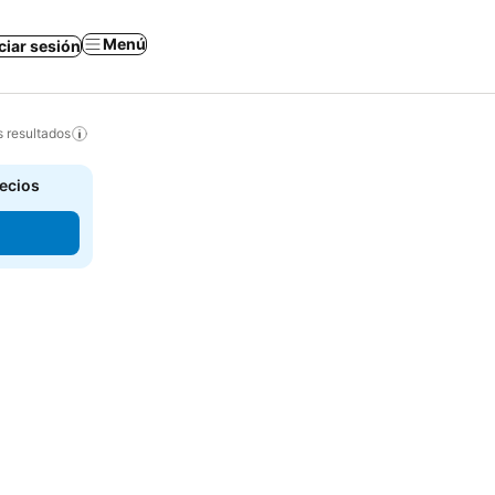
Menú
iciar sesión
s resultados
recios