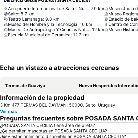
Distancia desde POSADA SANTA CECILIA
Aeropuerto Internacional de Salto "Nueva Hespérides"
:
7.9
km
Museo Judío d
Salto
:
8.7
km
Teatro Larranaga
:
9.8
km
Museo del Hombre y la Tecnología
:
10
km
Centro de Con
Museo De Antropología Y Ciencias Naturales De Concordia
:
12
km
Escuela Municipal de Cerámica
:
12.2
km
Echa un vistazo a atracciones cercanas
Termas de Guaviyu
Nueva Hesperides International Ai
Información de la propiedad
3 Km 477 TERMAS DEL DAYMAN, 50000, Salto, Uruguay
Ver más
Preguntas frecuentes sobre POSADA SANTA 
¿POSADA SANTA CECILIA tiene área de pileta?
¿Se permiten mascotas en POSADA SANTA CECILIA?
¿Hay estacionamiento disponible en POSADA SANTA CECILIA?