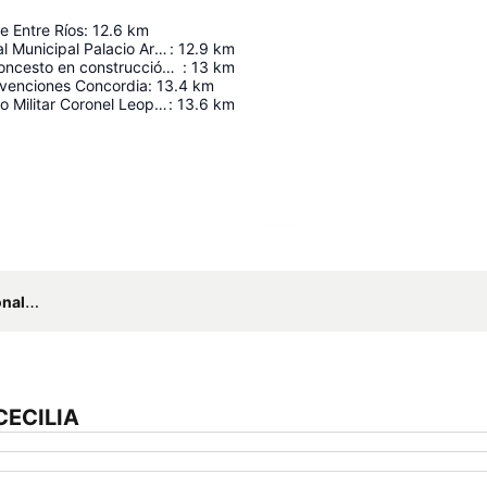
e Entre Ríos
:
12.6
km
Museo Regional Municipal Palacio Arruabarrena
:
12.9
km
Estadio de baloncesto en construcción del Club Centro Exalumnos Capuchinos
:
13
km
venciones Concordia
:
13.4
km
Museo Histórico Militar Coronel Leopoldo Ornstein
:
13.6
km
Ampliar mapa
rport
CECILIA