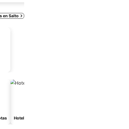
Ver precios
s en Salto
otas
Hoteles con spa
Hoteles con estacionam