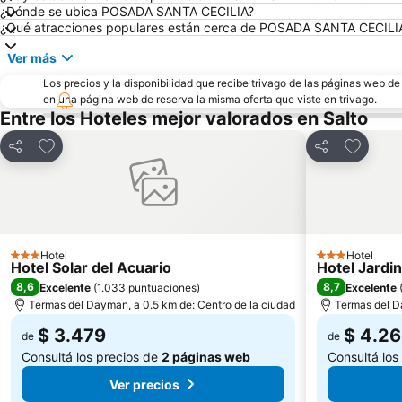
¿Dónde se ubica POSADA SANTA CECILIA?
¿Qué atracciones populares están cerca de POSADA SANTA CECILI
Ver más
Los precios y la disponibilidad que recibe trivago de las páginas web d
en una página web de reserva la misma oferta que viste en trivago.
Entre los Hoteles mejor valorados en Salto
Añadir a favoritos
Añadir a
Compartir
Compartir
Hotel
Hotel
3 Estrellas
3 Estrellas
Hotel Solar del Acuario
Hotel Jardi
8,6
8,7
Excelente
(
1.033 puntuaciones
)
Excelente
Termas del Dayman, a 0.5 km de: Centro de la ciudad
Termas del D
$ 3.479
$ 4.2
de
de
Consultá los precios de
2 páginas web
Consultá los
Ver precios