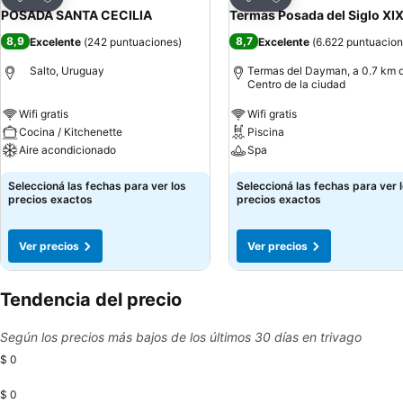
Compartir
Compartir
POSADA SANTA CECILIA
Termas Posada del Siglo XI
8,9
8,7
Excelente
(
242 puntuaciones
)
Excelente
(
6.622 puntuacio
Salto, Uruguay
Termas del Dayman, a 0.7 km 
Centro de la ciudad
Wifi gratis
Wifi gratis
Cocina / Kitchenette
Piscina
Aire acondicionado
Spa
Seleccioná las fechas para ver los
Seleccioná las fechas para ver 
precios exactos
precios exactos
Ver precios
Ver precios
Tendencia del precio
Según los precios más bajos de los últimos 30 días en trivago
$ 0
$ 0