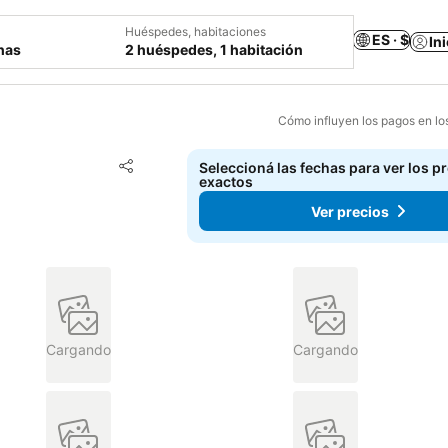
Huéspedes, habitaciones
ES · $
In
chas
2 huéspedes, 1 habitación
Cómo influyen los pagos en lo
Añadir a favoritos
Seleccioná las fechas para ver los p
Compartir
exactos
Ver precios
Cargando
Cargando