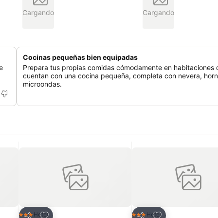
Cargando
Cargando
Cocinas pequeñas bien equipadas
e
Prepara tus propias comidas cómodamente en habitaciones 
cuentan con una cocina pequeña, completa con nevera, horn
microondas.
Añadir a favoritos
Añadir a favoritos
Hotel
Hotel
3 Estrellas
3 Estrellas