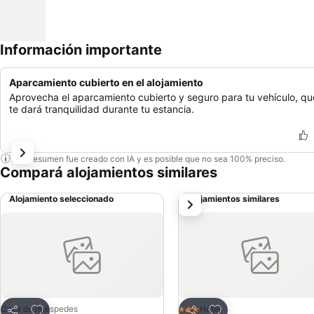
Información importante
Aparcamiento cubierto en el alojamiento
Aprovecha el aparcamiento cubierto y seguro para tu vehículo, qu
te dará tranquilidad durante tu estancia.
Este resumen fue creado con IA y es posible que no sea 100% preciso.
Compará alojamientos similares
Alojamiento seleccionado
Alojamientos similares
siguiente
Añadir a favoritos
Añadir a favoritos
Casa de huéspedes
Hotel
3 Estrellas