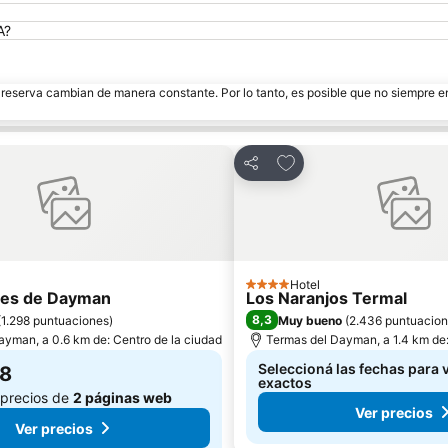
A?
e reserva cambian de manera constante. Por lo tanto, es posible que no siempre 
 favoritos
Añadir a favoritos
Compartir
Hotel
4 Estrellas
nes de Dayman
Los Naranjos Termal
8,3
(
1.298 puntuaciones
)
Muy bueno
(
2.436 puntuacio
ayman, a 0.6 km de: Centro de la ciudad
Termas del Dayman, a 1.4 km de:
Seleccioná las fechas para v
68
exactos
 precios de
2 páginas web
Ver precios
Ver precios