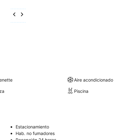
enette
Aire acondicionado
aza
Piscina
Estacionamiento
Hab. no fumadores
Recepción 24 horas