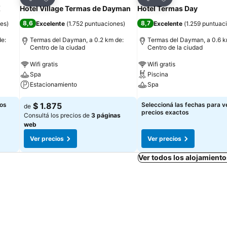
Compartir
Compartir
X
Hotel Village Termas de Dayman
Hotel Termas Day
8,6
8,7
nes
)
Excelente
(
1.752 puntuaciones
)
Excelente
(
1.259 puntuac
de:
Termas del Dayman, a 0.2 km de:
Termas del Dayman, a 0.6 k
Centro de la ciudad
Centro de la ciudad
Wifi gratis
Wifi gratis
Spa
Piscina
Estacionamiento
Spa
los
$ 1.875
Seleccioná las fechas para ve
de
precios exactos
Consultá los precios de
3 páginas
web
Ver precios
Ver precios
Ver todos los alojamiento