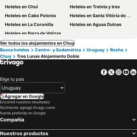
Hoteles en Chuí
Hoteles en Treinta y tres
Hoteles en Cabo Polonio
Hoteles en Santa Vitória do Palmar
Hoteles en La Coronilla
Hoteles en Aguas Dulces
Hoteles en Barra de Valizas
Ver todos los alojamientos en Chuy
Busca hoteles
Centro- y Sudamérica
Uruguay
Rocha
Chuy
Tres Lunas Alojamiento Doble
Facebook
Twitter
Insta
Yo
Elige tu país
Agregar en Google
Encontrá nuestros resultados
fácilmente: agregá trivago como
fuente preferida en Google.
Compañía
Nuestros productos