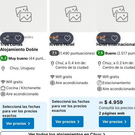
Casa de huéspedes
Hotel
Hotel
3 Estrellas
3 Estrellas
Compartir
Añadir a favoritos
Compartir
Añadir a favoritos
Compartir
Añadir a 
Tres Lunas
Rivero Hotel
Hotel Internaciona
Alojamiento Doble
7,1
7,5
(
1.490 puntuaciones
)
Bueno
(
2.517 pun
8,2
Muy bueno
(
44 puntuaciones
)
Chuí, a 0.4 km de:
Chuy, a 0.2 km de:
Centro de la ciudad
Centro de la ciuda
Chuy, Uruguay
Wifi gratis
Wifi gratis
Wifi gratis
Aire acondicionado
Estacionamiento
Cocina / Kitchenette
Aire acondicionado
Aire acondicionado
Ver precios
Ver precios
Seleccioná las fechas
$ 4.959
de
Ver precios
para ver los precios
Seleccioná las fechas
Consultá los precios 
exactos
para ver los precios
2 páginas web
exactos
Ver precios
Ver precios
Ver precios
Ver todos los alojamientos en Chuy