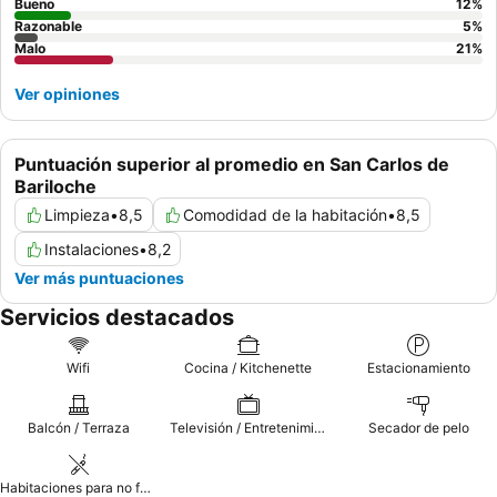
Bueno
12
%
Razonable
5
%
Malo
21
%
Ver opiniones
Puntuación superior al promedio en San Carlos de
Bariloche
Limpieza
•
8,5
Comodidad de la habitación
•
8,5
Instalaciones
•
8,2
Ver más puntuaciones
Servicios destacados
Wifi
Cocina / Kitchenette
Estacionamiento
Balcón / Terraza
Televisión / Entretenimiento
Secador de pelo
Habitaciones para no fumadores