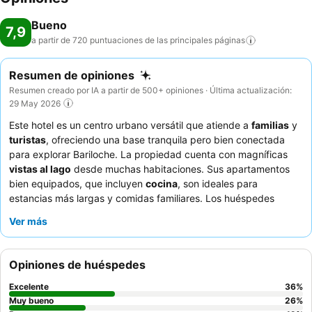
Bueno
7,9
a partir de 720 puntuaciones de las principales
páginas
Resumen de opiniones
Resumen creado por IA a partir de 500+ opiniones · Última actualización:
29 May 2026
Este hotel es un centro urbano versátil que atiende a
familias
y
turistas
, ofreciendo una base tranquila pero bien conectada
para explorar Bariloche. La propiedad cuenta con magníficas
vistas al lago
desde muchas habitaciones. Sus apartamentos
bien equipados, que incluyen
cocina
, son ideales para
estancias más largas y comidas familiares. Los huéspedes
elogian constantemente al personal atento y amable, y aunque
Ver más
el desayuno a menudo se describe como básico, algunas
reseñas lo destacan como fresco y abundante. Para una
experiencia más tranquila, los huéspedes deben solicitar una
Opiniones de huéspedes
habitación con vistas al jardín.
Excelente
36
%
Muy bueno
26
%