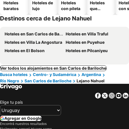
Hoteles
Hoteles de
Hoteles
Hoteles
Hote
baratos
lujo
con pileta
que
con 
aceptan
Destinos cerca de Lejano Nahuel
mascotas
Hoteles en San Carlos de Bariloche
Hoteles en Villa Traful
Hoteles en Villa La Angostura
Hoteles en Puyehue
Hoteles en El Bolson
Hoteles en Pilcaniyeu
Ver todos los alojamientos en San Carlos de Bariloche
Busca hoteles
Centro- y Sudamérica
Argentina
Río Negro
San Carlos de Bariloche
Lejano Nahuel
Facebook
Twitter
Insta
Yo
Elige tu país
Agregar en Google
Encontrá nuestros resultados
fácilmente: agregá trivago como