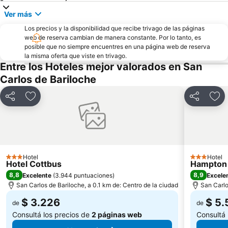
Ver más
Los precios y la disponibilidad que recibe trivago de las páginas
web de reserva cambian de manera constante. Por lo tanto, es
posible que no siempre encuentres en una página web de reserva
la misma oferta que viste en trivago.
Entre los Hoteles mejor valorados en San
Carlos de Bariloche
Compartir
Añadir a favoritos
Compartir
Aña
Hotel
Hotel
3 Estrellas
3 Estrellas
Hotel Cottbus
Hampton 
8,8
8,9
Excelente
(
3.944 puntuaciones
)
Excele
San Carlos de Bariloche, a 0.1 km de: Centro de la ciudad
San Carlo
$ 3.226
$ 5.
de
de
Consultá los precios de
2 páginas web
Consultá 