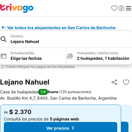
Favoritos
Iniciar 
Me
Ver todos los alojamientos en San Carlos de Bariloche
Destino
Lejano Nahuel
Entrada/salida
Huéspedes, habitaciones
Elige las fechas
2 huéspedes, 1 habitación
Cómo influyen los pagos en los resultados
Lejano Nahuel
Compartir
Añ
Casa de huéspedes
7,9
Bueno
(
720 puntuaciones
)
Av. Bustillo Km 4,7, 8400, San Carlos de Bariloche, Argentina
$ 2.370
$ 2.370
de
de
Consultá los precios de
5 páginas web
Consultá los precios de
5 páginas web
Ver precios
Ver precios