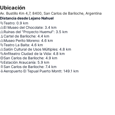
Ubicación
Av. Bustillo Km 4,7, 8400, San Carlos de Bariloche, Argentina
Distancia desde Lejano Nahuel
Teatro
:
0.9
km
El Museo del Chocolate
:
3.4
km
Ruinas del "Proyecto Huemul"
:
3.5
km
Cartel de Bariloche
:
4.4
km
Museo Perito Moreno
:
4.6
km
Teatro La Baita
:
4.6
km
Salón Cultural de Usos Múltiples
:
4.8
km
Anfiteatro Ciudad de la Vida
:
4.8
km
San Carlos de Bariloche
:
4.9
km
Estación Araucanía
:
5.9
km
San Carlos de Bariloche
:
7.4
km
Aeropuerto El Tepual Puerto Montt
:
149.1
km