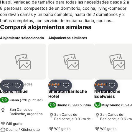
Huapi. Variedad de tamaños para todas las necesidades desde 2 a
8 personas, compuestos de un dormitorio, cocina, living-comedor
con diván camas y un baño completo, hasta de 2 dormitorios y 2
baños completos, con servicio de mucama diario, cocinas
Compará alojamientos similares
totalmente instaladas, baños con bañeras y duchas, calefacción por
loza radiante, 2 TV color por cabaña, caja de seguridad en cada
Alojamiento seleccionado
Alojamientos similares
una, quincho cerrado y calefaccionado para 20 personas, bajada al
Lago privada. Estacionamiento Plano dentro del lugar, monitoreado
por cámaras. Vistas frontales y/o parciales al Lago desde todas las
cabañas.
Casa de huéspedes
Hotel
Hotel
4 Estrellas
4 Estrellas
Compartir
Añadir a favoritos
Compartir
Añadir a favoritos
Compartir
Añadir a 
Lejano Nahuel
Sheraton Bariloche
NH Bariloche
Hotel
Edelweiss
7,9
Bueno
(
720 puntuaciones
)
7,9
8,3
Bueno
(
3.998 puntuaciones
Muy bueno
)
(
5.249
San Carlos de
Bariloche, Argentina
San Carlos de
San Carlos de
Bariloche, a 0.9 km de:
Bariloche, a 0.6 km
Centro de la ciudad
Centro de la ciuda
Wifi gratis
Wifi gratis
Wifi gratis
Cocina / Kitchenette