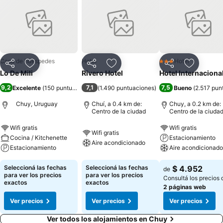
Casa de huéspedes
Hotel
Hotel
3 Estrellas
Compartir
Añadir a favoritos
Compartir
Añadir a favoritos
Compartir
Añadir a 
Lo De Mili
Rivero Hotel
Hotel Internaciona
9,2
7,1
7,5
Excelente
(
150 puntuaciones
)
(
1.490 puntuaciones
)
Bueno
(
2.517 pun
Chuy, Uruguay
Chuí, a 0.4 km de:
Chuy, a 0.2 km de:
Centro de la ciudad
Centro de la ciuda
Wifi gratis
Wifi gratis
Wifi gratis
Cocina / Kitchenette
Estacionamiento
Aire acondicionado
Estacionamiento
Aire acondicionado
Seleccioná las fechas
Seleccioná las fechas
$ 4.952
de
para ver los precios
para ver los precios
Consultá los precios 
exactos
exactos
2 páginas web
Ver precios
Ver precios
Ver precios
Ver todos los alojamientos en Chuy