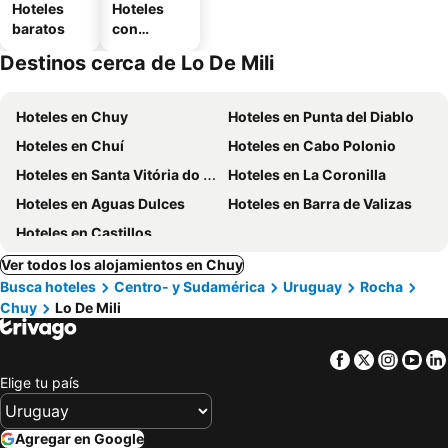
Hoteles
Hoteles
baratos
con
estaciona
Destinos cerca de Lo De Mili
miento
Hoteles en Chuy
Hoteles en Punta del Diablo
Hoteles en Chuí
Hoteles en Cabo Polonio
Hoteles en Santa Vitória do Palmar
Hoteles en La Coronilla
Hoteles en Aguas Dulces
Hoteles en Barra de Valizas
Hoteles en Castillos
Ver todos los alojamientos en Chuy
Busca hoteles
Centro- y Sudamérica
Uruguay
Rocha
Chuy
Lo De Mili
Facebook
Twitter
Insta
Yo
Elige tu país
Agregar en Google