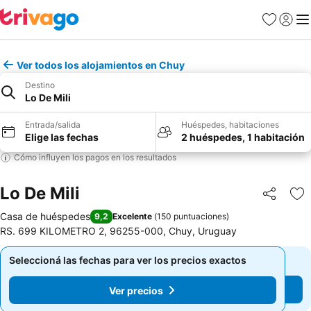
Favoritos
Iniciar 
Me
Ver todos los alojamientos en Chuy
Destino
Lo De Mili
Entrada/salida
Huéspedes, habitaciones
Elige las fechas
2 huéspedes, 1 habitación
Cómo influyen los pagos en los resultados
Lo De Mili
Compartir
Añ
Casa de huéspedes
9,2
Excelente
(
150 puntuaciones
)
RS. 699 KILOMETRO 2, 96255-000, Chuy, Uruguay
Seleccioná las fechas para ver los precios exactos
Seleccioná las fechas para ver los precios exactos
Ver precios
Ver precios