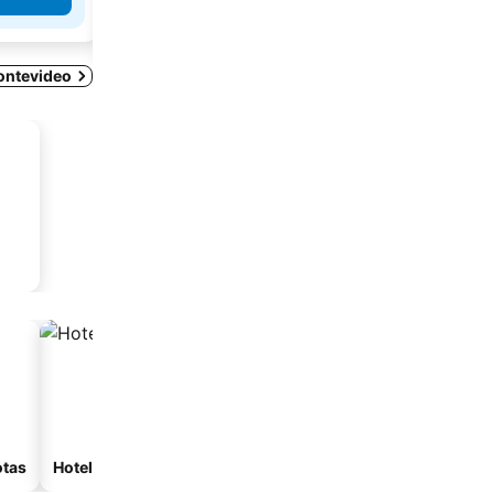
Ver precios
Montevideo
otas
Hoteles con spa
Hoteles de playa