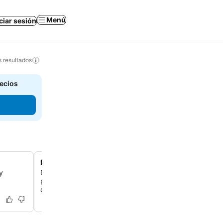
Menú
iciar sesión
s resultados
recios
La habitación única 'El Hangar'
y
Descubre 'El Hangar', una habitación especial en la plant
pensada para compartir y con dos baños privados para
comodidad.