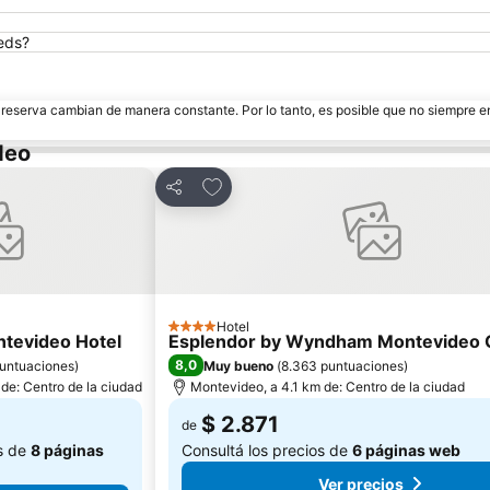
eds?
e reserva cambian de manera constante. Por lo tanto, es posible que no siempre 
deo
itos
Añadir a favoritos
Compartir
Hotel
4 Estrellas
tevideo Hotel
Esplendor by Wyndham Montevideo 
8,0
untuaciones
)
Muy bueno
(
8.363 puntuaciones
)
de: Centro de la ciudad
Montevideo, a 4.1 km de: Centro de la ciudad
$ 2.871
de
os de
8 páginas
Consultá los precios de
6 páginas web
Ver precios