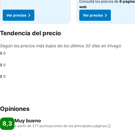
Consultá los precios de
8 página
web
Ver precios
Ver precios
Tendencia del precio
Según los precios más bajos de los últimos 30 días en trivago
$ 0
$ 0
$ 0
Opiniones
Muy bueno
8,3
a partir de 317 puntuaciones de las principales
páginas