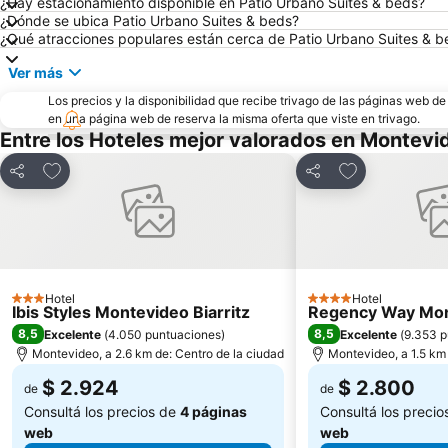
¿Hay estacionamiento disponible en Patio Urbano Suites & beds?
¿Dónde se ubica Patio Urbano Suites & beds?
¿Qué atracciones populares están cerca de Patio Urbano Suites & b
Ver más
Los precios y la disponibilidad que recibe trivago de las páginas web d
en una página web de reserva la misma oferta que viste en trivago.
Entre los Hoteles mejor valorados en Montevi
Añadir a favoritos
Añadir a favor
Compartir
Compartir
Hotel
Hotel
3 Estrellas
4 Estrellas
Ibis Styles Montevideo Biarritz
Regency Way Mon
8,5
8,5
Excelente
(
4.050 puntuaciones
)
Excelente
(
9.353 p
Montevideo, a 2.6 km de: Centro de la ciudad
Montevideo, a 1.5 km 
$ 2.924
$ 2.800
de
de
Consultá los precios de
4 páginas
Consultá los preci
web
web