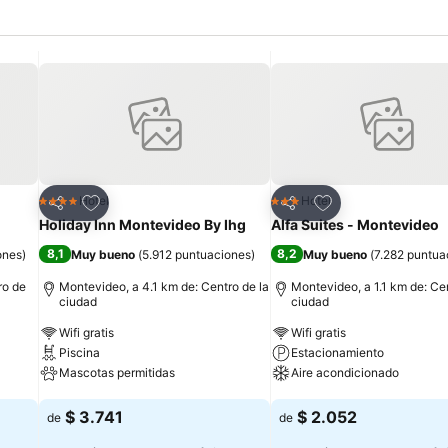
Añadir a favoritos
Añadir a favoritos
Hotel
Hotel
4 Estrellas
3 Estrellas
Compartir
Compartir
Holiday Inn Montevideo By Ihg
Alfa Suites - Montevideo
8,1
8,2
ones
)
Muy bueno
(
5.912 puntuaciones
)
Muy bueno
(
7.282 puntua
ro de
Montevideo, a 4.1 km de: Centro de la
Montevideo, a 1.1 km de: Cen
ciudad
ciudad
Wifi gratis
Wifi gratis
Piscina
Estacionamiento
Mascotas permitidas
Aire acondicionado
Ver precios
Ver precios
$ 3.741
$ 2.052
de
de