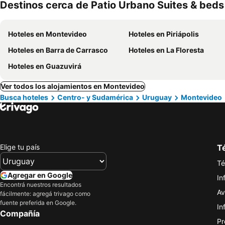
Destinos cerca de Patio Urbano Suites & beds
Hoteles en Montevideo
Hoteles en Piriápolis
Hoteles en Barra de Carrasco
Hoteles en La Floresta
Hoteles en Guazuvirá
Ver todos los alojamientos en Montevideo
Busca hoteles
Centro- y Sudamérica
Uruguay
Montevideo
Elige tu país
Té
Té
Agregar en Google
In
Encontrá nuestros resultados
Av
fácilmente: agregá trivago como
fuente preferida en Google.
In
Compañía
Pr