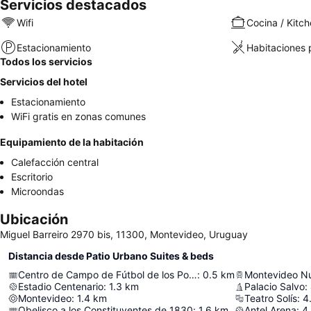
Servicios destacados
Wifi
Cocina / Kitch
Estacionamiento
Habitaciones 
Todos los servicios
Servicios del hotel
Estacionamiento
WiFi gratis en zonas comunes
Equipamiento de la habitación
Calefacción central
Escritorio
Microondas
Ubicación
Miguel Barreiro 2970 bis, 11300, Montevideo, Uruguay
Distancia desde Patio Urbano Suites & beds
Centro de Campo de Fútbol de los Pocitos
:
0.5
km
Montevideo Nu
Estadio Centenario
:
1.3
km
Palacio Salvo
:
Montevideo
:
1.4
km
Teatro Solís
:
4
Obelisco a los Constituyentes de 1830
:
1.6
km
Antel Arena
:
4