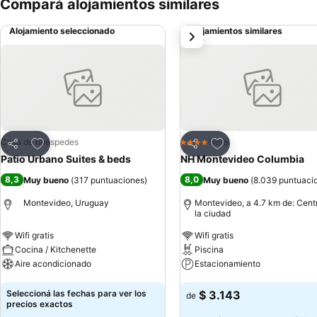
Compará alojamientos similares
Alojamiento seleccionado
Alojamientos similares
siguiente
Añadir a favoritos
Añadir a favoritos
Casa de huéspedes
Hotel
4 Estrellas
Compartir
Compartir
Patio Urbano Suites & beds
NH Montevideo Columbia
8,3
8,0
Muy bueno
(
317 puntuaciones
)
Muy bueno
(
8.039 puntuaci
Montevideo, Uruguay
Montevideo, a 4.7 km de: Cent
la ciudad
Wifi gratis
Wifi gratis
Cocina / Kitchenette
Piscina
Aire acondicionado
Estacionamiento
Ver precios
Ver precios
Seleccioná las fechas para ver los
$ 3.143
de
precios exactos