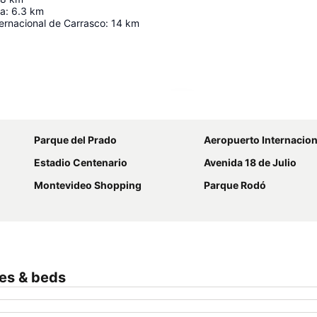
úa
:
6.3
km
ernacional de Carrasco
:
14
km
Ampliar mapa
Parque del Prado
Aeropuerto Internacional de Carrasco General C
Estadio Centenario
Avenida 18 de Julio
Montevideo Shopping
Parque Rodó
tes & beds