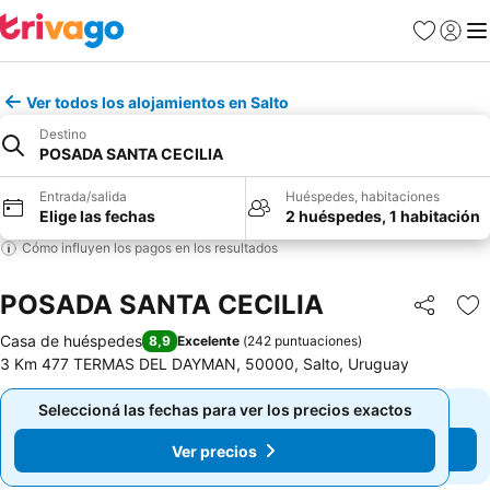
Favoritos
Iniciar 
Me
Ver todos los alojamientos en Salto
Destino
POSADA SANTA CECILIA
Entrada/salida
Huéspedes, habitaciones
Elige las fechas
2 huéspedes, 1 habitación
Cómo influyen los pagos en los resultados
POSADA SANTA CECILIA
Compartir
Añ
Casa de huéspedes
8,9
Excelente
(
242 puntuaciones
)
3 Km 477 TERMAS DEL DAYMAN, 50000, Salto, Uruguay
Seleccioná las fechas para ver los precios exactos
Seleccioná las fechas para ver los precios exactos
Ver precios
Ver precios