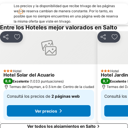
Los precios y la disponibilidad que recibe trivago de las páginas
web de reserva cambian de manera constante. Por lo tanto, es
posible que no siempre encuentres en una página web de reserva
la misma oferta que viste en trivago.
Entre los Hoteles mejor valorados en Salto
Compartir
Añadir a favoritos
Compartir
Añadir
Hotel
Hotel
3 Estrellas
3 Estrellas
Hotel Solar del Acuario
Hotel Jardi
8,6
8,7
Excelente
(
1.033 puntuaciones
)
Excelente
Termas del Dayman, a 0.5 km de: Centro de la ciudad
Termas del D
Consultá los precios de
2 páginas web
Consultá los
De
De
Ver precios
$ 3.477
$ 4.266
Ver todos los alojamientos en Salto