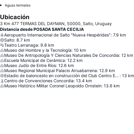
Aguas termales
Ubicación
3 Km 477 TERMAS DEL DAYMAN, 50000, Salto, Uruguay
Distancia desde POSADA SANTA CECILIA
Aeropuerto Internacional de Salto "Nueva Hespérides"
:
7.9
km
Salto
:
8.7
km
Teatro Larranaga
:
9.8
km
Museo del Hombre y la Tecnología
:
10
km
Museo De Antropología Y Ciencias Naturales De Concordia
:
12
km
Escuela Municipal de Cerámica
:
12.2
km
Museo Judío de Entre Ríos
:
12.6
km
Museo Regional Municipal Palacio Arruabarrena
:
12.9
km
Estadio de baloncesto en construcción del Club Centro Exalumnos Capuchinos
:
13
km
Centro de Convenciones Concordia
:
13.4
km
Museo Histórico Militar Coronel Leopoldo Ornstein
:
13.6
km