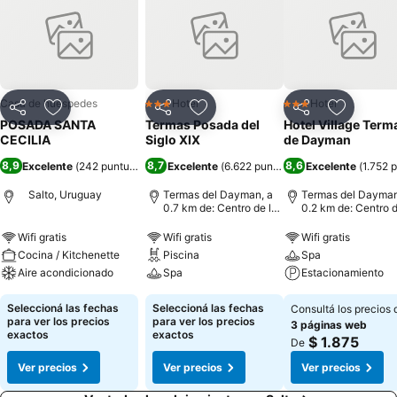
Casa de huéspedes
Hotel
Hotel
3 Estrellas
3 Estrellas
Compartir
Añadir a favoritos
Compartir
Añadir a favoritos
Compartir
Añadir a 
POSADA SANTA
Termas Posada del
Hotel Village Term
CECILIA
Siglo XIX
de Dayman
8,9
8,7
8,6
Excelente
(
242 puntuaciones
Excelente
)
(
6.622 puntuaciones
Excelente
)
(
1.752 
Salto, Uruguay
Termas del Dayman, a
Termas del Dayman
0.7 km de: Centro de la
0.2 km de: Centro d
ciudad
ciudad
Wifi gratis
Wifi gratis
Wifi gratis
Cocina / Kitchenette
Piscina
Spa
Aire acondicionado
Spa
Estacionamiento
Seleccioná las fechas
Seleccioná las fechas
Consultá los precios 
para ver los precios
para ver los precios
3 páginas web
exactos
exactos
$ 1.875
De
Ver precios
Ver precios
Ver precios