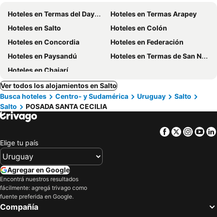
Hoteles en Termas del Dayman
Hoteles en Termas Arapey
Hoteles en Salto
Hoteles en Colón
Hoteles en Concordia
Hoteles en Federación
Hoteles en Paysandú
Hoteles en Termas de San Nicanor
Hoteles en Chajarí
Ver todos los alojamientos en Salto
Busca hoteles
Centro- y Sudamérica
Uruguay
Salto
Salto
POSADA SANTA CECILIA
Facebook
Twitter
Insta
Yo
Elige tu país
Agregar en Google
Encontrá nuestros resultados
fácilmente: agregá trivago como
fuente preferida en Google.
Compañía