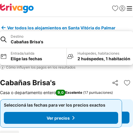
Favoritos
Iniciar 
Me
Ver todos los alojamientos en Santa Vitória do Palmar
Destino
Cabañas Brisa's
Entrada/salida
Huéspedes, habitaciones
Elige las fechas
2 huéspedes, 1 habitación
Cómo influyen los pagos en los resultados
Cabañas Brisa's
Compartir
Añ
Casa o departamento entero
9,0
Excelente
(
17 puntuaciones
)
Seleccioná las fechas para ver los precios exactos
Seleccioná las fechas para ver los precios exactos
Ver precios
Ver precios