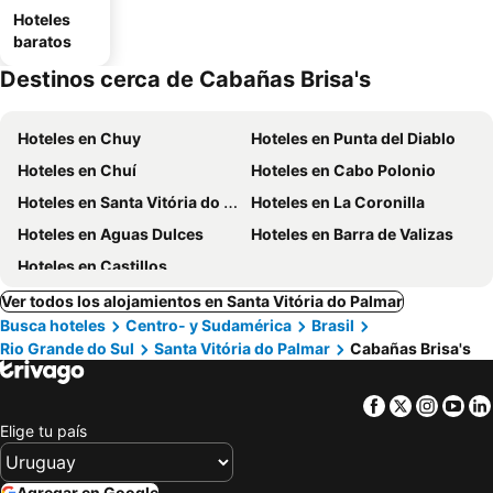
Hoteles
baratos
Destinos cerca de Cabañas Brisa's
Hoteles en Chuy
Hoteles en Punta del Diablo
Hoteles en Chuí
Hoteles en Cabo Polonio
Hoteles en Santa Vitória do Palmar
Hoteles en La Coronilla
Hoteles en Aguas Dulces
Hoteles en Barra de Valizas
Hoteles en Castillos
Ver todos los alojamientos en Santa Vitória do Palmar
Busca hoteles
Centro- y Sudamérica
Brasil
Rio Grande do Sul
Santa Vitória do Palmar
Cabañas Brisa's
Facebook
Twitter
Insta
Yo
Elige tu país
Agregar en Google