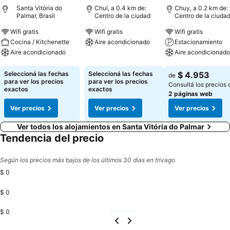
Santa Vitória do
Chuí, a 0.4 km de:
Chuy, a 0.2 km de:
Palmar, Brasil
Centro de la ciudad
Centro de la ciuda
Wifi gratis
Wifi gratis
Wifi gratis
Cocina / Kitchenette
Aire acondicionado
Estacionamiento
Aire acondicionado
Aire acondicionado
Ver precios
Ver precios
Ver precios
Seleccioná las fechas
Seleccioná las fechas
$ 4.953
de
para ver los precios
para ver los precios
Consultá los precios 
exactos
exactos
2 páginas web
Ver precios
Ver precios
Ver precios
Ver todos los alojamientos en Santa Vitória do Palmar
Tendencia del precio
Según los precios más bajos de los últimos 30 días en trivago
$ 0
$ 0
$ 0