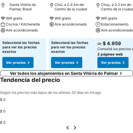
Santa Vitória do
Chuí, a 0.4 km de:
Chuy, a 0.2 km de:
Palmar, Brasil
Centro de la ciudad
Centro de la ciuda
Wifi gratis
Wifi gratis
Wifi gratis
Cocina / Kitchenette
Aire acondicionado
Estacionamiento
Aire acondicionado
Aire acondicionado
Ver precios
Ver precios
Ver precios
Seleccioná las fechas
Seleccioná las fechas
$ 4.959
de
para ver los precios
para ver los precios
Consultá los precios 
exactos
exactos
2 páginas web
Ver precios
Ver precios
Ver precios
Ver todos los alojamientos en Santa Vitória do Palmar
Tendencia del precio
Según los precios más bajos de los últimos 30 días en trivago
$ 0
$ 0
$ 0