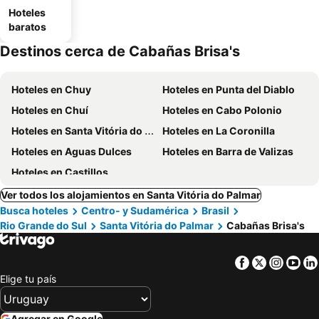
Hoteles
baratos
Destinos cerca de Cabañas Brisa's
Hoteles en Chuy
Hoteles en Punta del Diablo
Hoteles en Chuí
Hoteles en Cabo Polonio
Hoteles en Santa Vitória do Palmar
Hoteles en La Coronilla
Hoteles en Aguas Dulces
Hoteles en Barra de Valizas
Hoteles en Castillos
Ver todos los alojamientos en Santa Vitória do Palmar
Busca hoteles
Centro- y Sudamérica
Brasil
Rio Grande do Sul
Santa Vitória do Palmar
Cabañas Brisa's
Facebook
Twitter
Insta
Yo
Elige tu país
Agregar en Google