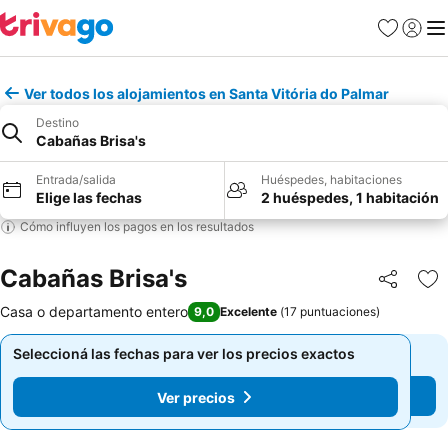
Favoritos
Iniciar 
Me
Ver todos los alojamientos en Santa Vitória do Palmar
Destino
Cabañas Brisa's
Entrada/salida
Huéspedes, habitaciones
Elige las fechas
2 huéspedes, 1 habitación
Cómo influyen los pagos en los resultados
Cabañas Brisa's
Compartir
Añ
Casa o departamento entero
9,0
Excelente
(
17 puntuaciones
)
Seleccioná las fechas para ver los precios exactos
Seleccioná las fechas para ver los precios exactos
Ver precios
Ver precios