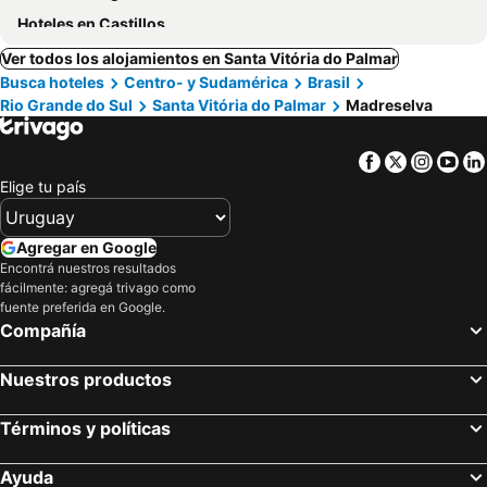
Hoteles en Castillos
Ver todos los alojamientos en Santa Vitória do Palmar
Busca hoteles
Centro- y Sudamérica
Brasil
Rio Grande do Sul
Santa Vitória do Palmar
Madreselva
Facebook
Twitter
Insta
Yo
Elige tu país
Agregar en Google
Encontrá nuestros resultados
fácilmente: agregá trivago como
fuente preferida en Google.
Compañía
Nuestros productos
Términos y políticas
Ayuda