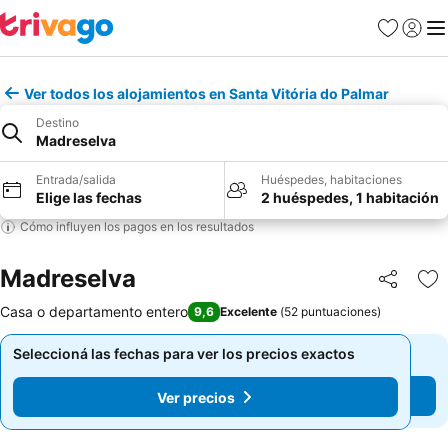
Favoritos
Iniciar 
Me
Ver todos los alojamientos en Santa Vitória do Palmar
Destino
Madreselva
Entrada/salida
Huéspedes, habitaciones
Elige las fechas
2 huéspedes, 1 habitación
Cómo influyen los pagos en los resultados
Madreselva
Compartir
Añ
Casa o departamento entero
9,6
Excelente
(
52 puntuaciones
)
Seleccioná las fechas para ver los precios exactos
Seleccioná las fechas para ver los precios exactos
Ver precios
Ver precios