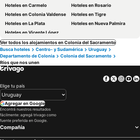
Hoteles en Carmelo
Hoteles en Rosario
Hoteles en Colonia Valdense
Hoteles en Tigre
Hoteles en La Plata
Hoteles en Nueva Palmira
Hoteles en Vicente López
Ver todos los alojamientos en Colonia del Sacramento
Busca hoteles
Centro- y Sudamérica
Uruguay
Departamento de Colonia
Colonia del Sacramento
Ríos que nos unen
Facebook
Twitter
Insta
Yo
Elige tu país
Agregar en Google
Encontrá nuestros resultados
fácilmente: agregá trivago como
fuente preferida en Google.
Compañía