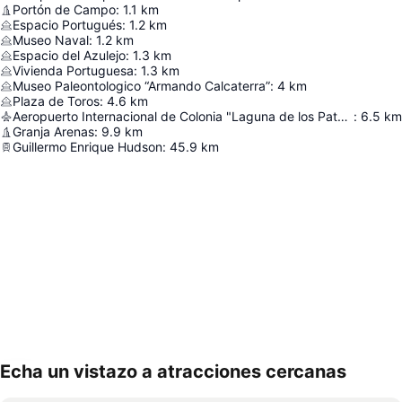
Portón de Campo
:
1.1
km
Espacio Portugués
:
1.2
km
Museo Naval
:
1.2
km
Espacio del Azulejo
:
1.3
km
Vivienda Portuguesa
:
1.3
km
Museo Paleontologico “Armando Calcaterra”
:
4
km
Plaza de Toros
:
4.6
km
Aeropuerto Internacional de Colonia "Laguna de los Patos"
:
6.5
km
Granja Arenas
:
9.9
km
Guillermo Enrique Hudson
:
45.9
km
Echa un vistazo a atracciones cercanas
Ampliar mapa