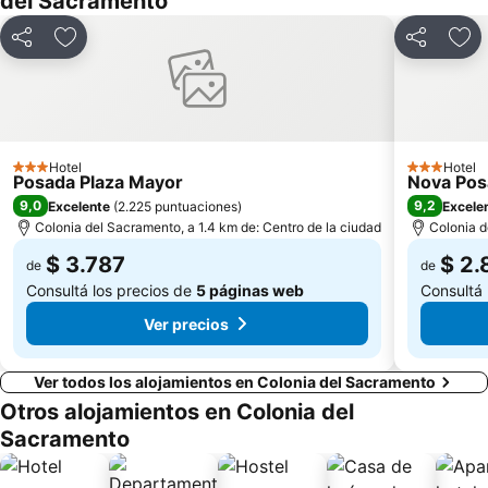
del Sacramento
Compartir
Añadir a favoritos
Compartir
Aña
Hotel
Hotel
3 Estrellas
3 Estrellas
Posada Plaza Mayor
Nova Pos
9,0
9,2
Excelente
(
2.225 puntuaciones
)
Excele
Colonia del Sacramento, a 1.4 km de: Centro de la ciudad
Colonia d
$ 3.787
$ 2.
de
de
Consultá los precios de
5 páginas web
Consultá 
Ver precios
Ver todos los alojamientos en Colonia del Sacramento
Otros alojamientos en Colonia del
Sacramento