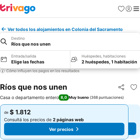
Favoritos
Iniciar 
Me
Ver todos los alojamientos en Colonia del Sacramento
Destino
Ríos que nos unen
Entrada/salida
Huéspedes, habitaciones
Elige las fechas
2 huéspedes, 1 habitación
Cómo influyen los pagos en los resultados
Ríos que nos unen
Compartir
Añ
Casa o departamento entero
8,0
Muy bueno
(
368 puntuaciones
)
$ 1.812
$ 1.812
de
de
Consultá los precios de
2 páginas web
Consultá los precios de
2 páginas web
Ver precios
Ver precios