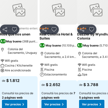
Casa o departamento entero
Hotel
Hotel
4 Estrellas
4 Estrellas
Compartir
Añadir a favoritos
Compartir
Añadir a favoritos
Compartir
Añadir a 
Ríos que nos unen
Real Colonia Hotel &
Dazzler by Wynd
Suites
Colonia
8,0
Muy bueno
(
368 puntuaciones
)
8,4
8,3
Muy bueno
(
10.109 puntuaciones
Muy bueno
)
(
5.710
Colonia del
Sacramento, Uruguay
Colonia del
Colonia del
Sacramento, a 2.4 km
Sacramento, a 3.4
de: Centro de la ciudad
de: Centro de la ci
Wifi gratis
Wifi gratis
Wifi gratis
Cocina / Kitchenette
Piscina
Piscina
Aire acondicionado
Estacionamiento
Spa
$ 1.812
de
$ 2.652
$ 3.788
de
de
Consultá los precios de
Consultá los precios de
7
Consultá los precios 
2 páginas web
páginas web
5 páginas web
Ver precios
Ver precios
Ver precios