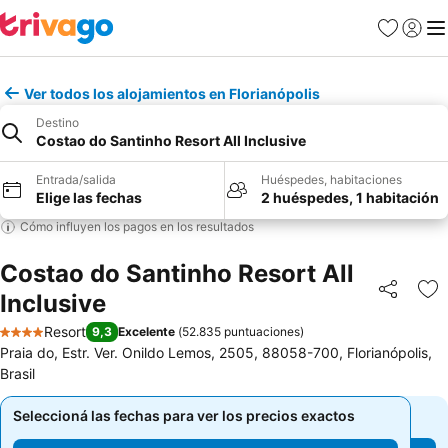
Favoritos
Iniciar 
Me
Ver todos los alojamientos en Florianópolis
Destino
Costao do Santinho Resort All Inclusive
Entrada/salida
Huéspedes, habitaciones
Elige las fechas
2 huéspedes, 1 habitación
Cómo influyen los pagos en los resultados
Costao do Santinho Resort All
Inclusive
Compartir
Añ
Resort
9,3
Excelente
(
52.835 puntuaciones
)
4 Estrellas
Praia do, Estr. Ver. Onildo Lemos, 2505, 88058-700, Florianópolis,
Brasil
Seleccioná las fechas para ver los precios exactos
Seleccioná las fechas para ver los precios exactos