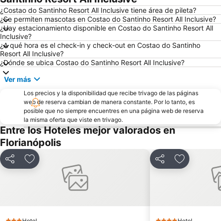
¿Costao do Santinho Resort All Inclusive tiene área de pileta?
Museu do Homem do Sambaqui
Moçambique
¿Se permiten mascotas en Costao do Santinho Resort All Inclusive?
¿Hay estacionamiento disponible en Costao do Santinho Resort All
Catedral Metropolitana
Aeropuerto Internacional Hercílio Luz
Inclusive?
Sepultura
Fortaleza Santo Antônio de Ratones
¿A qué hora es el check-in y check-out en Costao do Santinho
Resort All Inclusive?
Museu de Artes de Santa Catarina
Álvaro de Carvalho Theater
¿Dónde se ubica Costao do Santinho Resort All Inclusive?
XV de Novembro Square
Orlando Scarpelli
Ver más
Los precios y la disponibilidad que recibe trivago de las páginas
web de reserva cambian de manera constante. Por lo tanto, es
posible que no siempre encuentres en una página web de reserva
la misma oferta que viste en trivago.
Entre los Hoteles mejor valorados en
Florianópolis
Compartir
Añadir a favoritos
Compartir
Añadir a fa
Hotel
Hotel