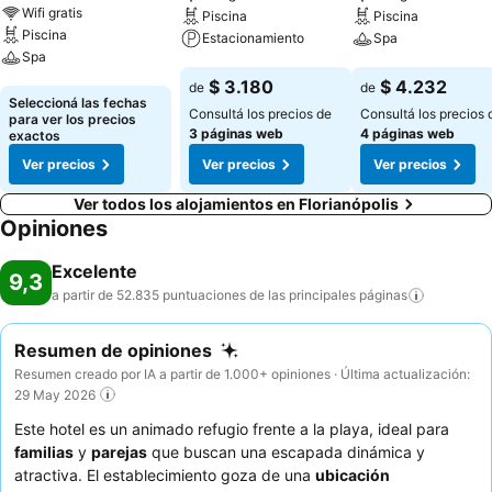
Wifi gratis
Piscina
Piscina
Piscina
Estacionamiento
Spa
Spa
Ver precios
Ver precios
$ 3.180
$ 4.232
de
de
Ver precios
Seleccioná las fechas
Consultá los precios de
Consultá los precios 
para ver los precios
3 páginas web
4 páginas web
exactos
Ver precios
Ver precios
Ver precios
Ver todos los alojamientos en Florianópolis
Opiniones
Excelente
9,3
a partir de 52.835 puntuaciones de las principales
páginas
Resumen de opiniones
Resumen creado por IA a partir de 1.000+ opiniones · Última actualización:
29 May 2026
Este hotel es un animado refugio frente a la playa, ideal para
familias
y
parejas
que buscan una escapada dinámica y
atractiva. El establecimiento goza de una
ubicación