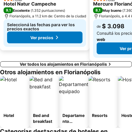
3 Estrellas
4 Estrellas
Hotel Natur Campeche
Mercure Florianó
9,1
8,1
Excelente
(
1.352 puntuaciones
)
Muy bueno
(
7.36
Florianópolis, a 11.2 km de: Centro de la ciudad
Florianópolis, a 4.4
Seleccioná las fechas para ver los
$ 3.098
de
precios exactos
Consultá los prec
Ver precios
web
Ver p
Ver todos los alojamientos en Florianópolis
Otros alojamientos en Florianópolis
Hotel
Bed and
Departame
Resorts
Host
breakfast
nto
equipado
Categorías destacadas de hoteles en