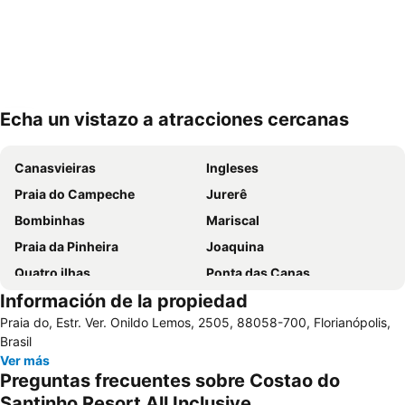
Echa un vistazo a atracciones cercanas
Ampliar mapa
Canasvieiras
Ingleses
Praia do Campeche
Jurerê
Bombinhas
Mariscal
Praia da Pinheira
Joaquina
Quatro ilhas
Ponta das Canas
Información de la propiedad
Costa da Lagoa
Lagoinha do Leste
Praia do, Estr. Ver. Onildo Lemos, 2505, 88058-700, Florianópolis,
Centro Histórico
de Palmas
Brasil
Ribeirão da Ilha
Ilha do Campeche
Ver más
Preguntas frecuentes sobre Costao do
Santo Antônio de Lisboa
Lagoa da Conceição
Santinho Resort All Inclusive
Itapema
Galheta