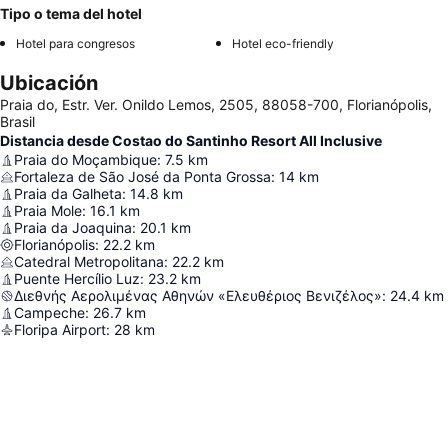
Tipo o tema del hotel
Hotel para congresos
Hotel eco-friendly
Ubicación
Praia do, Estr. Ver. Onildo Lemos, 2505, 88058-700, Florianópolis,
Brasil
Distancia desde Costao do Santinho Resort All Inclusive
Praia do Moçambique
:
7.5
km
Fortaleza de São José da Ponta Grossa
:
14
km
Praia da Galheta
:
14.8
km
Praia Mole
:
16.1
km
Praia da Joaquina
:
20.1
km
Florianópolis
:
22.2
km
Catedral Metropolitana
:
22.2
km
Puente Hercílio Luz
:
23.2
km
Διεθνής Αερολιμένας Αθηνών «Ελευθέριος Βενιζέλος»
:
24.4
km
Campeche
:
26.7
km
Floripa Airport
:
28
km