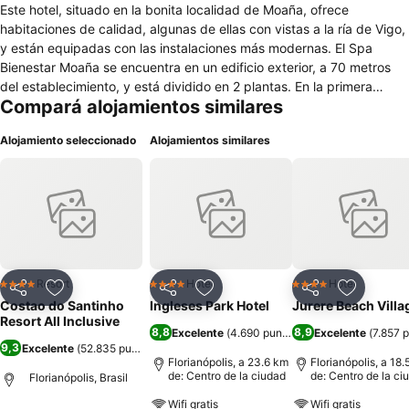
Este hotel, situado en la bonita localidad de Moaña, ofrece
habitaciones de calidad, algunas de ellas con vistas a la ría de Vigo,
y están equipadas con las instalaciones más modernas. El Spa
Bienestar Moaña se encuentra en un edificio exterior, a 70 metros
del establecimiento, y está dividido en 2 plantas. En la primera
Compará alojamientos similares
planta se encuentra la piscina termolúdica que incluye camas de
burbujas, cuellos de cisne, cascadas, camino de burbujas, río
Alojamiento seleccionado
Alojamientos similares
contracorriente, géiser, asientos de burbujas, jacuzzi y chorros
reductores. La planta superior dispone de baño termal, sauna
finlandesa, ducha bitérmica, hammam y gruta revitalizante, entre
otras instalaciones. Los huéspedes también pueden disfrutar de una
amplia variedad de tratamientos de salud y belleza. Lo más
destacado de la zona es el mar y el campo. Moaña tiene 20 km de
costa de arena y la zona es ideal para los amantes del senderismo y
el golf, así como para aquellos que buscan turismo de aventura.
Resort
Hotel
Hotel
4 Estrellas
4 Estrellas
4 Estrellas
Compartir
Añadir a favoritos
Compartir
Añadir a favoritos
Compartir
Añadir a 
Está situado en la ría de Vigo, frente a las Islas Cíes, y el hotel se
Costao do Santinho
Ingleses Park Hotel
Jurere Beach Villa
encuentra a tan solo 18km de Vigo y a 85km de Santiago de
Resort All Inclusive
8,8
8,9
Excelente
(
4.690 puntuaciones
Excelente
)
(
7.857 
Compostela. Hay un aparcamiento público gratuito en las
9,3
Excelente
(
52.835 puntuaciones
)
inmediaciones y un aparcamiento privado disponible en el
Florianópolis, a 23.6 km
Florianópolis, a 18
alojamiento por un suplemento.
de: Centro de la ciudad
de: Centro de la ci
Florianópolis, Brasil
Wifi gratis
Wifi gratis