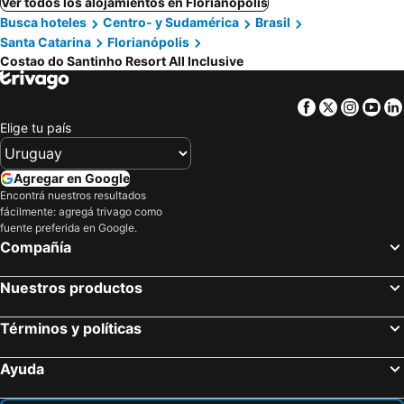
Ver todos los alojamientos en Florianópolis
Busca hoteles
Centro- y Sudamérica
Brasil
Santa Catarina
Florianópolis
Costao do Santinho Resort All Inclusive
Facebook
Twitter
Insta
Yo
Elige tu país
Agregar en Google
Encontrá nuestros resultados
fácilmente: agregá trivago como
fuente preferida en Google.
Compañía
Nuestros productos
Términos y políticas
Ayuda