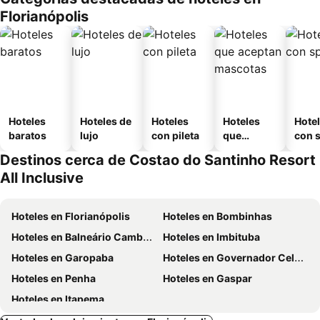
Florianópolis
Hoteles
Hoteles de
Hoteles
Hoteles
Hote
baratos
lujo
con pileta
que
con 
aceptan
Destinos cerca de Costao do Santinho Resort
mascotas
All Inclusive
Hoteles en Florianópolis
Hoteles en Bombinhas
Hoteles en Balneário Camboriú
Hoteles en Imbituba
Hoteles en Garopaba
Hoteles en Governador Celso Ramos
Hoteles en Penha
Hoteles en Gaspar
Hoteles en Itapema