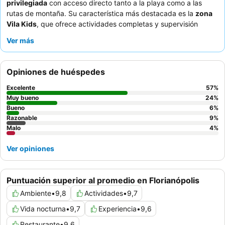
privilegiada
con acceso directo tanto a la playa como a las
rutas de montaña. Su característica más destacada es la
zona
Vila Kids
, que ofrece actividades completas y supervisión
dedicada para los niños. Los huéspedes elogian
Ver más
constantemente al
personal atento y amable
y las diversas
opciones culinarias, especialmente los restaurantes temáticos
japonés e italiano. Para una experiencia mejorada, considere
Opiniones de huéspedes
solicitar una habitación en un piso superior para disfrutar de
atractivas vistas al mar
.
Excelente
57
%
Muy bueno
24
%
Bueno
6
%
Razonable
9
%
Malo
4
%
Ver opiniones
Puntuación superior al promedio en Florianópolis
Ambiente
•
9,8
Actividades
•
9,7
Vida nocturna
•
9,7
Experiencia
•
9,6
Restaurante
•
9,6