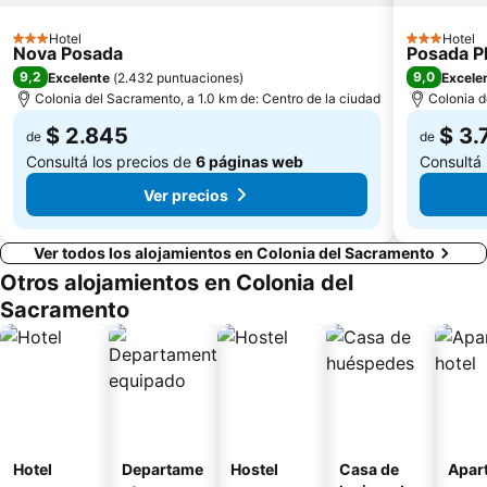
Hotel
Hotel
3 Estrellas
3 Estrellas
Nova Posada
Posada P
9,2
9,0
Excelente
(
2.432 puntuaciones
)
Excele
Colonia del Sacramento, a 1.0 km de: Centro de la ciudad
Colonia d
$ 2.845
$ 3.
de
de
Consultá los precios de
6 páginas web
Consultá 
Ver precios
Ver todos los alojamientos en Colonia del Sacramento
Otros alojamientos en Colonia del
Sacramento
Hotel
Departame
Hostel
Casa de
Apart