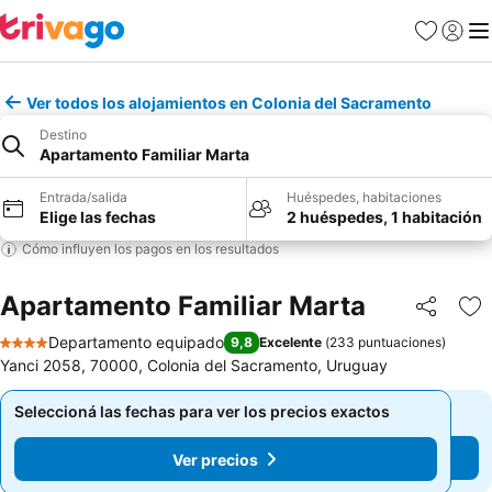
Favoritos
Iniciar 
Me
Ver todos los alojamientos en Colonia del Sacramento
Destino
Apartamento Familiar Marta
Entrada/salida
Huéspedes, habitaciones
Elige las fechas
2 huéspedes, 1 habitación
Cómo influyen los pagos en los resultados
Apartamento Familiar Marta
Compartir
Añ
Departamento equipado
9,8
Excelente
(
233 puntuaciones
)
4 Estrellas
Yanci 2058, 70000, Colonia del Sacramento, Uruguay
Seleccioná las fechas para ver los precios exactos
Seleccioná las fechas para ver los precios exactos
Ver precios
Ver precios