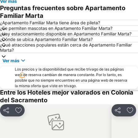
Ver más
Preguntas frecuentes sobre Apartamento
Familiar Marta
¿Apartamento Familiar Marta tiene área de pileta?
¿Se permiten mascotas en Apartamento Familiar Marta?
¿Hay estacionamiento disponible en Apartamento Familiar Marta?
¿Dónde se ubica Apartamento Familiar Marta?
¿Qué atracciones populares están cerca de Apartamento Familiar
Marta?
Ver más
Los precios y la disponibilidad que recibe trivago de las páginas
web de reserva cambian de manera constante. Por lo tanto, es
posible que no siempre encuentres en una página web de reserva
la misma oferta que viste en trivago.
Entre los Hoteles mejor valorados en Colonia
del Sacramento
Compartir
Añadir a favoritos
Compartir
Aña