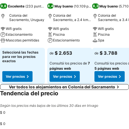
9,8
8,4
8,3
Excelente
(
233 puntuaciones
Muy bueno
)
(
10.109 puntuaciones
Muy bueno
)
(
5.710
Colonia del
Colonia del
Colonia del
Sacramento, Uruguay
Sacramento, a 2.4 km
Sacramento, a 3.4
de: Centro de la ciudad
de: Centro de la ci
Wifi gratis
Wifi gratis
Wifi gratis
Estacionamiento
Piscina
Piscina
Mascotas permitidas
Estacionamiento
Spa
Ver precios
Ver precios
Ver precios
Seleccioná las fechas
$ 2.653
$ 3.788
de
de
para ver los precios
exactos
Consultá los precios de
7
Consultá los precios 
páginas web
5 páginas web
Ver precios
Ver precios
Ver precios
Ver todos los alojamientos en Colonia del Sacramento
Tendencia del precio
Según los precios más bajos de los últimos 30 días en trivago
$ 0
$ 0