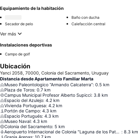
Equipamiento de la habitación
Baño con ducha
Secador de pelo
Calefacción central
Ver más
Instalaciones deportivas
Campo de golf
Ubicación
Yanci 2058, 70000, Colonia del Sacramento, Uruguay
Distancia desde Apartamento Familiar Marta
Museo Paleontologico “Armando Calcaterra”
:
0.5
km
Plaza de Toros
:
0.7
km
Campus Municipal Profesor Alberto Supicci
:
3.8
km
Espacio del Azulejo
:
4.2
km
Vivienda Portuguesa
:
4.2
km
Portón de Campo
:
4.3
km
Espacio Portugués
:
4.3
km
Museo Naval
:
4.3
km
Colonia del Sacramento
:
5
km
Aeropuerto Internacional de Colonia "Laguna de los Patos"
:
8.3
km
Granja Arenas
:
10.7
km