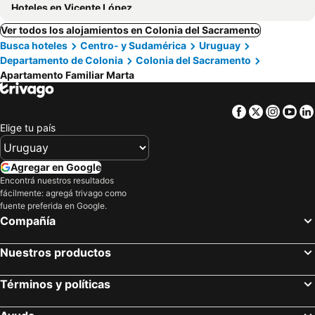
Hoteles en Vicente López
Ver todos los alojamientos en Colonia del Sacramento
Busca hoteles
Centro- y Sudamérica
Uruguay
Departamento de Colonia
Colonia del Sacramento
Apartamento Familiar Marta
Facebook
Twitter
Insta
Yo
Elige tu país
Agregar en Google
Encontrá nuestros resultados
fácilmente: agregá trivago como
fuente preferida en Google.
Compañía
Nuestros productos
Términos y políticas