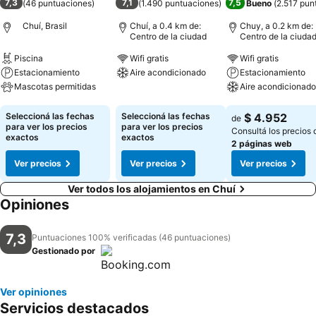
7,3
7,1
7,5
(
46 puntuaciones
)
(
1.490 puntuaciones
)
Bueno
(
2.517 pun
Chuí, Brasil
Chuí, a 0.4 km de:
Chuy, a 0.2 km de:
Centro de la ciudad
Centro de la ciuda
Piscina
Wifi gratis
Wifi gratis
Estacionamiento
Aire acondicionado
Estacionamiento
Mascotas permitidas
Aire acondicionado
Ver precios
Ver precios
Ver precios
Seleccioná las fechas
Seleccioná las fechas
$ 4.952
de
para ver los precios
para ver los precios
Consultá los precios 
exactos
exactos
2 páginas web
Ver precios
Ver precios
Ver precios
Ver todos los alojamientos en Chuí
Opiniones
7,3
Puntuaciones 100% verificadas (46 puntuaciones)
Gestionado por
Ver opiniones
Servicios destacados