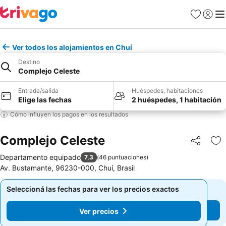
Favoritos
Iniciar 
Me
Ver todos los alojamientos en Chuí
Destino
Complejo Celeste
Entrada/salida
Huéspedes, habitaciones
Elige las fechas
2 huéspedes, 1 habitación
Cómo influyen los pagos en los resultados
Complejo Celeste
Compartir
Añ
Departamento equipado
7,3
(
46 puntuaciones
)
Av. Bustamante, 96230-000, Chuí, Brasil
Seleccioná las fechas para ver los precios exactos
Seleccioná las fechas para ver los precios exactos
Ver precios
Ver precios