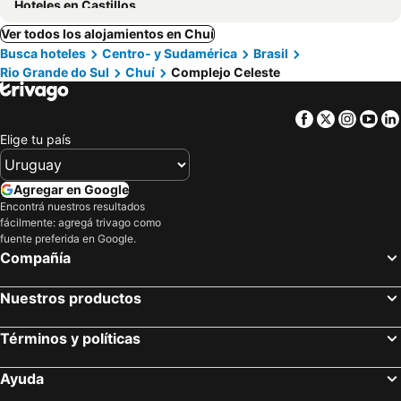
Hoteles en Castillos
Ver todos los alojamientos en Chuí
Busca hoteles
Centro- y Sudamérica
Brasil
Rio Grande do Sul
Chuí
Complejo Celeste
Facebook
Twitter
Insta
Yo
Elige tu país
Agregar en Google
Encontrá nuestros resultados
fácilmente: agregá trivago como
fuente preferida en Google.
Compañía
Nuestros productos
Términos y políticas
Ayuda