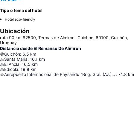
Tipo o tema del hotel
Hotel eco-friendly
Ubicación
ruta 90 km 82500, Termas de Almiron- Guichon, 60100, Guichón,
Uruguay
Distancia desde El Remanso De Almiron
Guichón
:
6.5
km
Santa Maria
:
16.1
km
El Ancla
:
16.5
km
Edicola
:
19.8
km
Aeropuerto Internacional de Paysandu "Brig. Gral. (Av.) Tydeo Larre Borges"
:
74.8
km