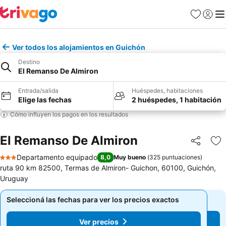
Favoritos
Iniciar 
Me
Ver todos los alojamientos en Guichón
Destino
El Remanso De Almiron
Entrada/salida
Huéspedes, habitaciones
Elige las fechas
2 huéspedes, 1 habitación
Cómo influyen los pagos en los resultados
El Remanso De Almiron
Compartir
Añ
Departamento equipado
8,0
Muy bueno
(
325 puntuaciones
)
3 Estrellas
ruta 90 km 82500, Termas de Almiron- Guichon, 60100, Guichón,
Uruguay
Seleccioná las fechas para ver los precios exactos
Seleccioná las fechas para ver los precios exactos
Ver precios
Ver precios