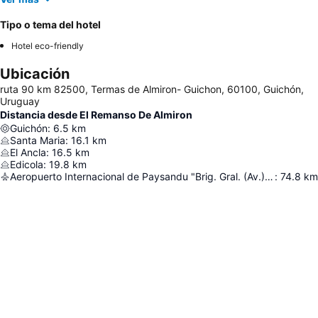
Tipo o tema del hotel
Hotel eco-friendly
Ubicación
ruta 90 km 82500, Termas de Almiron- Guichon, 60100, Guichón,
Uruguay
Distancia desde El Remanso De Almiron
Guichón
:
6.5
km
Santa Maria
:
16.1
km
El Ancla
:
16.5
km
Edicola
:
19.8
km
Aeropuerto Internacional de Paysandu "Brig. Gral. (Av.) Tydeo Larre Borges"
:
74.8
km