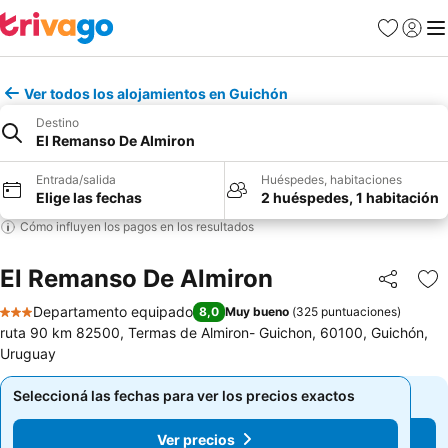
Favoritos
Iniciar 
Me
Ver todos los alojamientos en Guichón
Destino
El Remanso De Almiron
Entrada/salida
Huéspedes, habitaciones
Elige las fechas
2 huéspedes, 1 habitación
Cómo influyen los pagos en los resultados
El Remanso De Almiron
Compartir
Añ
Departamento equipado
8,0
Muy bueno
(
325 puntuaciones
)
3 Estrellas
ruta 90 km 82500, Termas de Almiron- Guichon, 60100, Guichón,
Uruguay
Seleccioná las fechas para ver los precios exactos
Seleccioná las fechas para ver los precios exactos
Ver precios
Ver precios