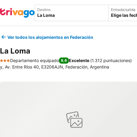
Destino
Entrada/salida
Elige las fe
Ver todos los alojamientos en Federación
La Loma
Departamento equipado
Excelente
(
1.312 puntuaciones
)
8,6
3 Estrellas
y, Av. Entre Ríos 40, E3206AJN, Federación, Argentina