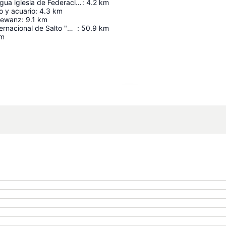
Cruz de la antigua iglesia de Federacion
:
4.2
km
o y acuario
:
4.3
km
rewanz
:
9.1
km
Aeropuerto Internacional de Salto "Nueva Hespérides"
:
50.9
km
m
Ampliar mapa