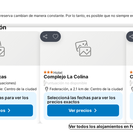
e reserva cambian de manera constante. Por lo tanto, es posible que no siempre 
ión
tos
Añadir a favoritos
Compartir
Co
Hotel
3 Estrellas
2 
cas
Complejo La Colina
C
/
/
uaciones
)
Puntuación no disponible
P
e: Centro de la ciudad
Federación, a 2.1 km de: Centro de la ciudad
as para ver los
Seleccioná las fechas para ver los
precios exactos
ios
Ver precios
Ver todos los alojamientos en 