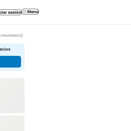
Menú
iciar sesión
s resultados
recios