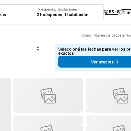
Huéspedes, habitaciones
ES · $
In
chas
2 huéspedes, 1 habitación
Cómo influyen los pagos en lo
Añadir a favoritos
Seleccioná las fechas para ver los p
Compartir
exactos
Ver precios