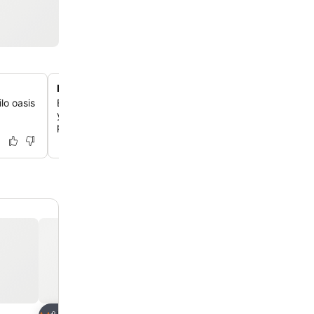
Desayuno regional con vistas al parque
lo oasis
Empieza el día con un desayuno continental que incluy
y zumos regionales, todo mientras admiras las vistas al 
piscina.