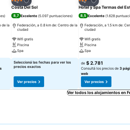
Añadir a favoritos
Añadir a favoritos
Hotel
Hotel
4 Estrellas
3 Estrellas
Compartir
Compartir
Costa Del Sol
Hotel y Spa Termas del Es
8,7
8,5
nes
)
Excelente
(
5.097 puntuaciones
)
Excelente
(
1.628 puntuac
 de la
Federación, a 0.8 km de: Centro de la
Federación, a 1.5 km de: Cen
ciudad
ciudad
Wifi gratis
Wifi gratis
Piscina
Piscina
Spa
Spa
Seleccioná las fechas para ver los
$ 2.781
de
precios exactos
s
Consultá los precios de
3 pág
web
Ver precios
Ver precios
Ver todos los alojamientos en 