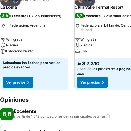
Añadir a favoritos
Añadir a favoritos
Departamento equipado
Hotel
3 Estrellas
3 Estrellas
Compartir
Compartir
La Loma
Club Valle Termal Resort
8,6
8,7
Excelente
(
1.312 puntuaciones
)
Excelente
(
3.268 puntuacio
Federación, Argentina
Federación, a 1.4 km de: Centro
ciudad
Wifi gratis
Wifi gratis
Piscina
Piscina
Estacionamiento
Spa
Seleccioná las fechas para ver los
$ 2.310
de
precios exactos
Consultá los precios de
3 página
web
Ver precios
Ver precios
Opiniones
Excelente
8,6
a partir de 1.312 puntuaciones de las principales
páginas