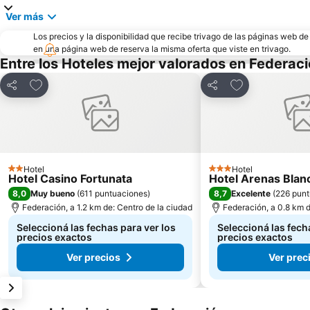
Ver más
Los precios y la disponibilidad que recibe trivago de las páginas web d
en una página web de reserva la misma oferta que viste en trivago.
Entre los Hoteles mejor valorados en Federac
Añadir a favoritos
Añadir a favori
Compartir
Compartir
Hotel
Hotel
2 Estrellas
3 Estrellas
Hotel Casino Fortunata
Hotel Arenas Blan
8,0
8,7
Muy bueno
(
611 puntuaciones
)
Excelente
(
226 punt
Federación, a 1.2 km de: Centro de la ciudad
Federación, a 0.8 km d
Seleccioná las fechas para ver los
Seleccioná las fech
precios exactos
precios exactos
Ver precios
Ver prec