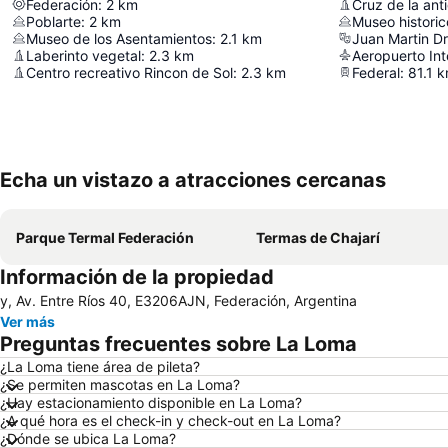
Federación
:
2
km
Poblarte
:
2
km
Museo historic
Museo de los Asentamientos
:
2.1
km
Juan Martin D
Laberinto vegetal
:
2.3
km
Centro recreativo Rincon de Sol
:
2.3
km
Federal
:
81.1
k
Echa un vistazo a atracciones cercanas
Parque Termal Federación
Termas de Chajarí
Información de la propiedad
y, Av. Entre Ríos 40, E3206AJN, Federación, Argentina
Ver más
Preguntas frecuentes sobre La Loma
¿La Loma tiene área de pileta?
¿Se permiten mascotas en La Loma?
¿Hay estacionamiento disponible en La Loma?
¿A qué hora es el check-in y check-out en La Loma?
¿Dónde se ubica La Loma?