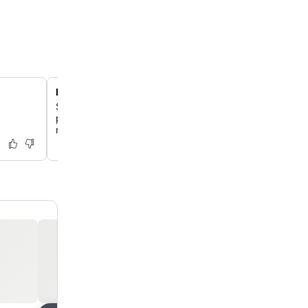
Restaurante Las Carabelas con huerto ecológico
Saborea exquisitos platos gourmet en Las Carabelas, d
principal prepara comidas con ingredientes frescos de
muchos de ellos directamente del huerto ecológico del h