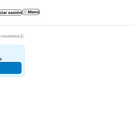
Menú
iciar sesión
s resultados
b