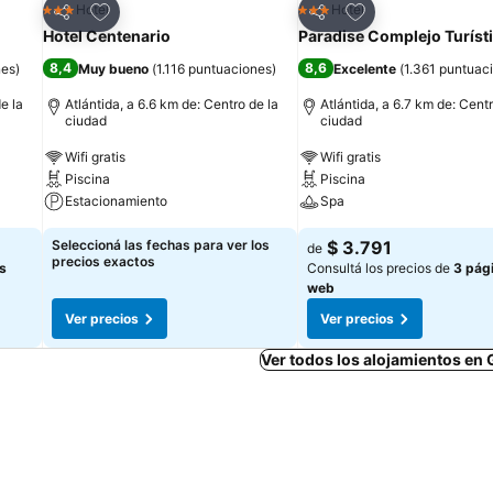
Añadir a favoritos
Añadir a favoritos
Hotel
Hotel
3 Estrellas
3 Estrellas
Compartir
Compartir
Hotel Centenario
Paradise Complejo Turíst
8,4
8,6
nes
)
Muy bueno
(
1.116 puntuaciones
)
Excelente
(
1.361 puntuac
e la
Atlántida, a 6.6 km de: Centro de la
Atlántida, a 6.7 km de: Centr
ciudad
ciudad
Wifi gratis
Wifi gratis
Piscina
Piscina
Estacionamiento
Spa
Seleccioná las fechas para ver los
$ 3.791
de
precios exactos
s
Consultá los precios de
3 pág
web
Ver precios
Ver precios
Ver todos los alojamientos en