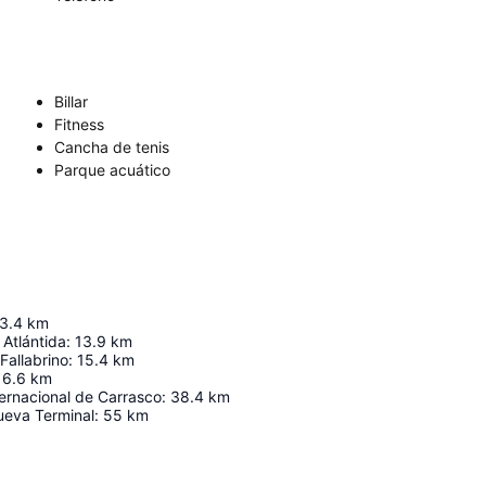
Billar
Fitness
Cancha de tenis
Parque acuático
3.4
km
Atlántida
:
13.9
km
Fallabrino
:
15.4
km
16.6
km
ernacional de Carrasco
:
38.4
km
eva Terminal
:
55
km