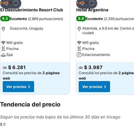
Añadir a favoritos
Añadir a favoritos
Resort
Hotel
3 Estrellas
3 Estrellas
Compartir
Compartir
El Descubrimiento Resort Club
Hotel Argentina
8,5
8,8
Excelente
(
2.869 puntuaciones
)
Excelente
(
2.369 puntuacio
Guazuvirá, Uruguay
Atlántida, a 6.6 km de: Centro d
ciudad
Wifi gratis
Wifi gratis
Piscina
Piscina
Spa
Estacionamiento
$ 6.281
$ 3.987
de
de
Consultá los precios de
2 páginas
Consultá los precios de
2 página
web
web
Ver precios
Ver precios
Tendencia del precio
Según los precios más bajos de los últimos 30 días en trivago
$ 0