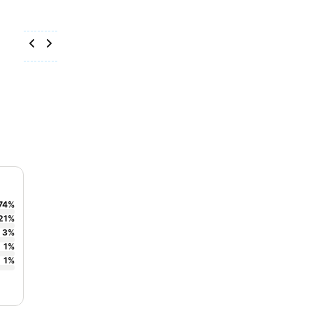
74
%
21
%
3
%
1
%
1
%