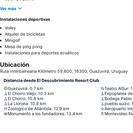
Ver más
Instalaciones deportivas
Volley
Alquiler de bicicletas
Minigolf
Mesa de ping pong
Instalaciones para deportes acuáticos
Ubicación
Ruta Interbalnearia Kilómetro 59.800, 16300, Guazuvirá, Uruguay
Distancia desde El Descubrimiento Resort Club
Guazuvirá
:
0.7
km
Teatro AlSur
:
1
El Chorro Viejo
:
10.3
km
Expoplatea de 
El Chorro
:
10.8
km
Bodega Pablo 
La Llorona
:
10.8
km
pueblo suizo
:
Zoologico de Atlántida
:
12.9
km
Aeropuerto Int
Monumento a los fundadores
:
13.4
km
Montevideo Nu