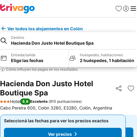
Favoritos
Iniciar 
Me
Ver todos los alojamientos en Colón
Destino
Hacienda Don Justo Hotel Boutique Spa
Entrada/salida
Huéspedes, habitaciones
Elige las fechas
2 huéspedes, 1 habitación
Cómo influyen los pagos en los resultados
Hacienda Don Justo Hotel
Boutique Spa
Compartir
Añ
Hotel
8,6
Excelente
(
910 puntuaciones
)
3 Estrellas
Cabo Pereira 600, Colón 3280, E3280, Colón, Argentina
Seleccioná las fechas para ver los precios exactos
Seleccioná las fechas para ver los precios exactos
Ver precios
Ver precios