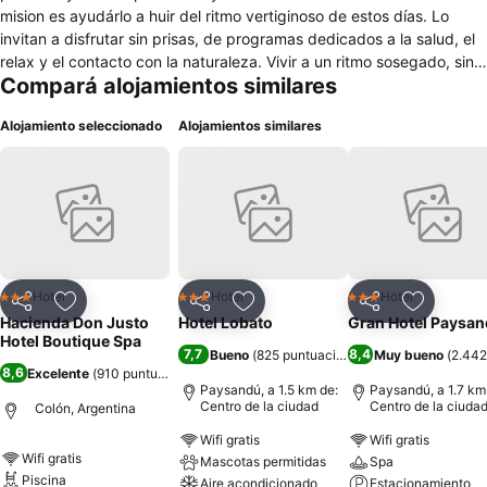
mision es ayudárlo a huir del ritmo vertiginoso de estos días. Lo
invitan a disfrutar sin prisas, de programas dedicados a la salud, el
relax y el contacto con la naturaleza. Vivir a un ritmo sosegado, sin
Compará alojamientos similares
prisas y sin estar pendientes constantemente del reloj. Su desayuno
lo espera hasta la hora que despierte...y asi lo invitan a que su dia
Alojamiento seleccionado
Alojamientos similares
sea uno de los mejores... Trabajan para su descanso...
Hotel
Hotel
Hotel
3 Estrellas
3 Estrellas
3 Estrellas
Compartir
Añadir a favoritos
Compartir
Añadir a favoritos
Compartir
Añadir a 
Hacienda Don Justo
Hotel Lobato
Gran Hotel Paysa
Hotel Boutique Spa
7,7
8,4
Bueno
(
825 puntuaciones
)
Muy bueno
(
2.442
8,6
Excelente
(
910 puntuaciones
)
Paysandú, a 1.5 km de:
Paysandú, a 1.7 km
Centro de la ciudad
Centro de la ciuda
Colón, Argentina
Wifi gratis
Wifi gratis
Wifi gratis
Mascotas permitidas
Spa
Piscina
Aire acondicionado
Estacionamiento