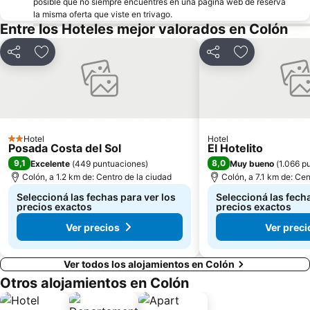
posible que no siempre encuentres en una página web de reserva
la misma oferta que viste en trivago.
Entre los Hoteles mejor valorados en Colón
Compartir
Añadir a favoritos
Compartir
Añadir a favo
Hotel
Hotel
2 Estrellas
Posada Costa del Sol
El Hotelito
9,1
8,0
Excelente
(
449 puntuaciones
)
Muy bueno
(
1.066 p
Colón, a 1.2 km de: Centro de la ciudad
Colón, a 7.1 km de: Cen
Seleccioná las fechas para ver los
Seleccioná las fecha
precios exactos
precios exactos
Ver precios
Ver preci
Ver todos los alojamientos en Colón
Otros alojamientos en Colón