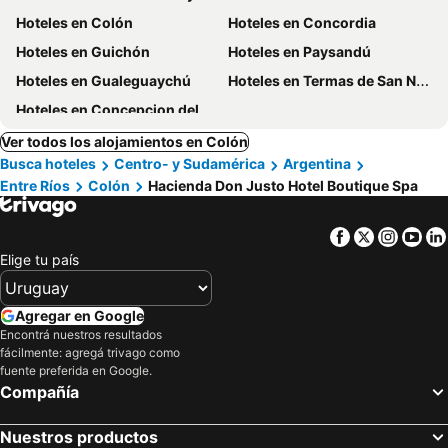
Hoteles en Colón
Hoteles en Concordia
Hoteles en Guichón
Hoteles en Paysandú
Hoteles en Gualeguaychú
Hoteles en Termas de San Nicanor
Hoteles en Concepcion del Uruguay
Ver todos los alojamientos en Colón
Busca hoteles
Centro- y Sudamérica
Argentina
Entre Ríos
Colón
Hacienda Don Justo Hotel Boutique Spa
Facebook
Twitter
Insta
Yo
Elige tu país
Agregar en Google
Encontrá nuestros resultados
fácilmente: agregá trivago como
fuente preferida en Google.
Compañía
Nuestros productos