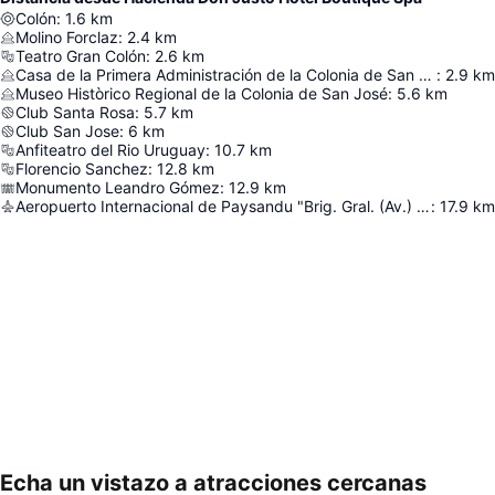
Colón
:
1.6
km
Molino Forclaz
:
2.4
km
Teatro Gran Colón
:
2.6
km
Casa de la Primera Administración de la Colonia de San José
:
2.9
km
Museo Històrico Regional de la Colonia de San José
:
5.6
km
Club Santa Rosa
:
5.7
km
Club San Jose
:
6
km
Anfiteatro del Rio Uruguay
:
10.7
km
Florencio Sanchez
:
12.8
km
Monumento Leandro Gómez
:
12.9
km
Aeropuerto Internacional de Paysandu "Brig. Gral. (Av.) Tydeo Larre Borges"
:
17.9
km
Echa un vistazo a atracciones cercanas