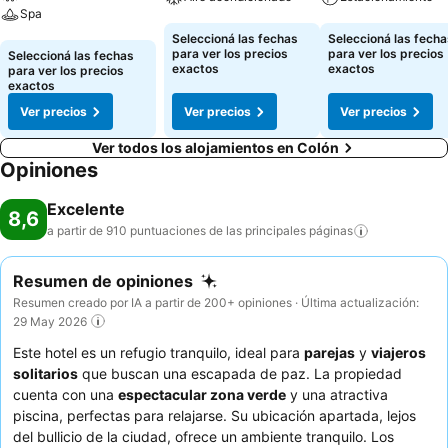
Spa
Ver precios
Ver precios
Seleccioná las fechas
Seleccioná las fecha
Ver precios
para ver los precios
para ver los precios
Seleccioná las fechas
exactos
exactos
para ver los precios
exactos
Ver precios
Ver precios
Ver precios
Ver todos los alojamientos en Colón
Opiniones
Excelente
8,6
a partir de 910 puntuaciones de las principales
páginas
Resumen de opiniones
Resumen creado por IA a partir de 200+ opiniones · Última actualización:
29 May 2026
Este hotel es un refugio tranquilo, ideal para
parejas
y
viajeros
solitarios
que buscan una escapada de paz. La propiedad
cuenta con una
espectacular zona verde
y una atractiva
piscina, perfectas para relajarse. Su ubicación apartada, lejos
del bullicio de la ciudad, ofrece un ambiente tranquilo. Los