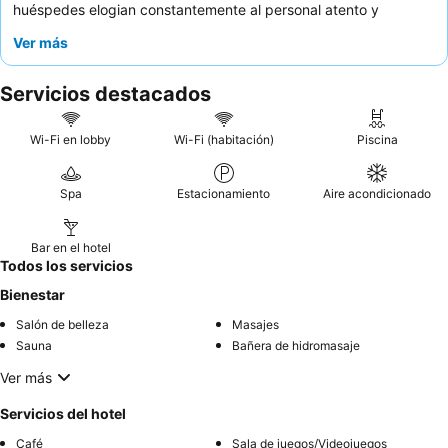
huéspedes elogian constantemente al personal atento y
hospitalario, y el delicioso y abundante desayuno, que a
Ver más
menudo incluye productos caseros. Para una experiencia
verdaderamente serena, considere solicitar una habitación con
Servicios destacados
vistas al jardín.
Wi-Fi en lobby
Wi-Fi (habitación)
Piscina
Spa
Estacionamiento
Aire acondicionado
Bar en el hotel
Todos los servicios
Bienestar
Salón de belleza
Masajes
Sauna
Bañera de hidromasaje
Ver más
Servicios del hotel
Café
Sala de juegos/Videojuegos