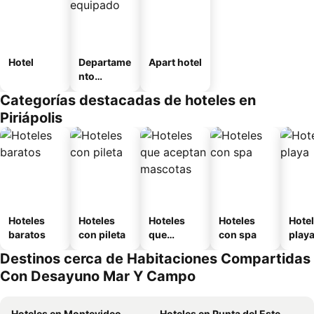
Hotel
Departame
Apart hotel
nto
equipado
Categorías destacadas de hoteles en
Piriápolis
Hoteles
Hoteles
Hoteles
Hoteles
Hotel
baratos
con pileta
que
con spa
play
aceptan
Destinos cerca de Habitaciones Compartidas
mascotas
Con Desayuno Mar Y Campo
Hoteles en Montevideo
Hoteles en Punta del Este