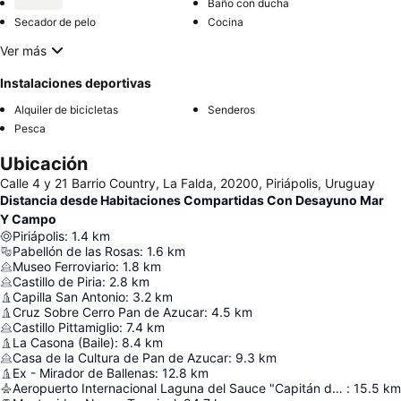
Baño con ducha
Secador de pelo
Cocina
Ver más
Instalaciones deportivas
Alquiler de bicicletas
Senderos
Pesca
Ubicación
Calle 4 y 21 Barrio Country, La Falda, 20200, Piriápolis, Uruguay
Distancia desde Habitaciones Compartidas Con Desayuno Mar
Y Campo
Piriápolis
:
1.4
km
Pabellón de las Rosas
:
1.6
km
Museo Ferroviario
:
1.8
km
Castillo de Piria
:
2.8
km
Capilla San Antonio
:
3.2
km
Cruz Sobre Cerro Pan de Azucar
:
4.5
km
Castillo Pittamiglio
:
7.4
km
La Casona (Baile)
:
8.4
km
Casa de la Cultura de Pan de Azucar
:
9.3
km
Ex - Mirador de Ballenas
:
12.8
km
Aeropuerto Internacional Laguna del Sauce "Capitán de Corbeta Carlos Curbelo"
:
15.5
km