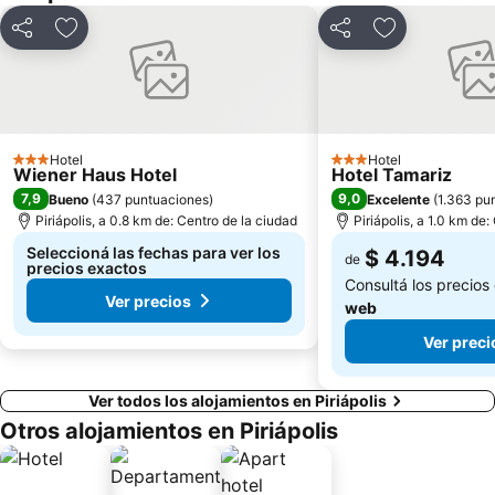
Compartir
Añadir a favoritos
Compartir
Añadir a favo
Hotel
Hotel
3 Estrellas
3 Estrellas
Wiener Haus Hotel
Hotel Tamariz
7,9
9,0
Bueno
(
437 puntuaciones
)
Excelente
(
1.363 pu
Piriápolis, a 0.8 km de: Centro de la ciudad
Piriápolis, a 1.0 km de
Seleccioná las fechas para ver los
$ 4.194
de
precios exactos
Consultá los precios
Ver precios
web
Ver preci
Ver todos los alojamientos en Piriápolis
Otros alojamientos en Piriápolis