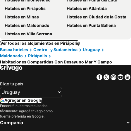
Hoteles en Piriápolis
Hoteles en Atlántida
Hoteles en Minas
Hoteles en Ciudad de la Costa
Hoteles en Maldonado
Hoteles en Punta Ballena
Hoteles en Villa Serrana
Ver todos los alojamientos en Piriápolis
Busca hoteles
Centro- y Sudamérica
Uruguay
Maldonado
Piriápolis
Habitaciones Compartidas Con Desayuno Mar Y Campo
Facebook
Twitter
Insta
Yo
Elige tu país
Agregar en Google
Encontrá nuestros resultados
fácilmente: agregá trivago como
fuente preferida en Google.
Compañía