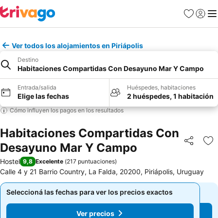
Favoritos
Iniciar 
Me
Ver todos los alojamientos en Piriápolis
Destino
Habitaciones Compartidas Con Desayuno Mar Y Campo
Entrada/salida
Huéspedes, habitaciones
Elige las fechas
2 huéspedes, 1 habitación
Cómo influyen los pagos en los resultados
Habitaciones Compartidas Con
Desayuno Mar Y Campo
Compartir
Añ
Hostel
9,8
Excelente
(
217 puntuaciones
)
Calle 4 y 21 Barrio Country, La Falda, 20200, Piriápolis, Uruguay
Seleccioná las fechas para ver los precios exactos
Seleccioná las fechas para ver los precios exactos
Ver precios
Ver precios