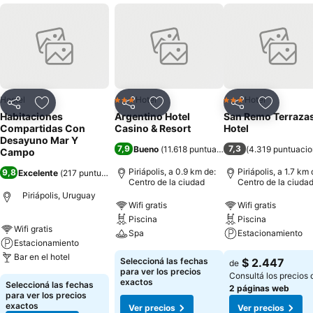
Hostel
Hotel
Hotel
3 Estrellas
3 Estrellas
Compartir
Añadir a favoritos
Compartir
Añadir a favoritos
Compartir
Añadir a 
Habitaciones
Argentino Hotel
San Remo Terraza
Compartidas Con
Casino & Resort
Hotel
Desayuno Mar Y
7,9
7,3
Bueno
(
11.618 puntuaciones
)
(
4.319 puntuaci
Campo
Piriápolis, a 0.9 km de:
Piriápolis, a 1.7 km 
9,8
Excelente
(
217 puntuaciones
)
Centro de la ciudad
Centro de la ciuda
Piriápolis, Uruguay
Wifi gratis
Wifi gratis
Piscina
Piscina
Wifi gratis
Spa
Estacionamiento
Estacionamiento
Bar en el hotel
Seleccioná las fechas
$ 2.447
de
para ver los precios
Consultá los precios 
exactos
Seleccioná las fechas
2 páginas web
para ver los precios
exactos
Ver precios
Ver precios