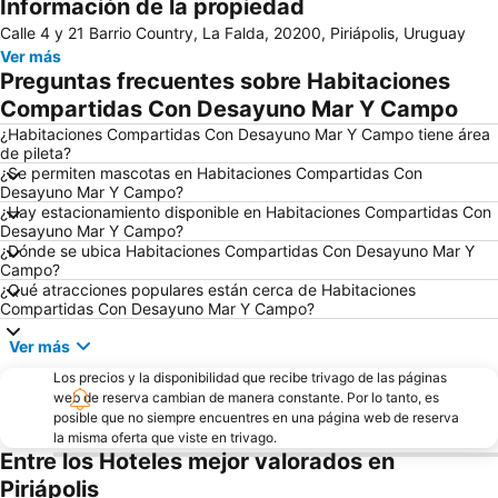
Información de la propiedad
Capitán de Corbeta Carlos A. Curbelo International Airport
La Mano
Calle 4 y 21 Barrio Country, La Falda, 20200, Piriápolis, Uruguay
Isla Gorriti
Ver más
Preguntas frecuentes sobre Habitaciones
Compartidas Con Desayuno Mar Y Campo
¿Habitaciones Compartidas Con Desayuno Mar Y Campo tiene área
de pileta?
¿Se permiten mascotas en Habitaciones Compartidas Con
Desayuno Mar Y Campo?
¿Hay estacionamiento disponible en Habitaciones Compartidas Con
Desayuno Mar Y Campo?
¿Dónde se ubica Habitaciones Compartidas Con Desayuno Mar Y
Campo?
¿Qué atracciones populares están cerca de Habitaciones
Compartidas Con Desayuno Mar Y Campo?
Ver más
Los precios y la disponibilidad que recibe trivago de las páginas
web de reserva cambian de manera constante. Por lo tanto, es
posible que no siempre encuentres en una página web de reserva
la misma oferta que viste en trivago.
Entre los Hoteles mejor valorados en
Piriápolis