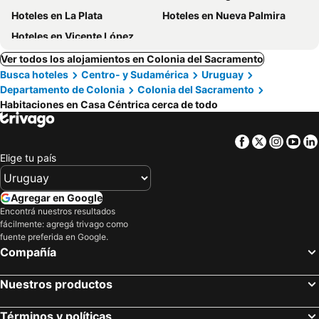
Hoteles en La Plata
Hoteles en Nueva Palmira
Hoteles en Vicente López
Ver todos los alojamientos en Colonia del Sacramento
Busca hoteles
Centro- y Sudamérica
Uruguay
Departamento de Colonia
Colonia del Sacramento
Habitaciones en Casa Céntrica cerca de todo
Facebook
Twitter
Insta
Yo
Elige tu país
Agregar en Google
Encontrá nuestros resultados
fácilmente: agregá trivago como
fuente preferida en Google.
Compañía
Nuestros productos
Términos y políticas