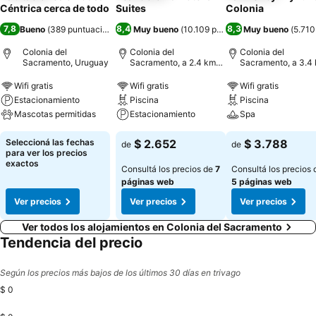
Céntrica cerca de todo
Suites
Colonia
7,8
8,4
8,3
Bueno
(
389 puntuaciones
)
Muy bueno
(
10.109 puntuaciones
Muy bueno
)
(
5.710
Colonia del
Colonia del
Colonia del
Sacramento, Uruguay
Sacramento, a 2.4 km
Sacramento, a 3.4
de: Centro de la ciudad
de: Centro de la ci
Wifi gratis
Wifi gratis
Wifi gratis
Estacionamiento
Piscina
Piscina
Mascotas permitidas
Estacionamiento
Spa
Seleccioná las fechas
$ 2.652
$ 3.788
de
de
para ver los precios
exactos
Consultá los precios de
7
Consultá los precios 
páginas web
5 páginas web
Ver precios
Ver precios
Ver precios
Ver todos los alojamientos en Colonia del Sacramento
Tendencia del precio
Según los precios más bajos de los últimos 30 días en trivago
$ 0