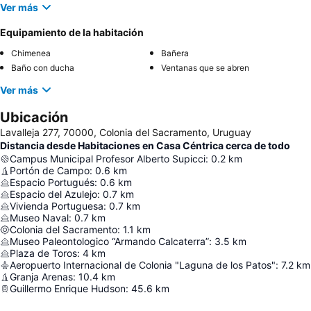
Ver más
Equipamiento de la habitación
Chimenea
Bañera
Baño con ducha
Ventanas que se abren
Ver más
Ubicación
Lavalleja 277, 70000, Colonia del Sacramento, Uruguay
Distancia desde Habitaciones en Casa Céntrica cerca de todo
Campus Municipal Profesor Alberto Supicci
:
0.2
km
Portón de Campo
:
0.6
km
Espacio Portugués
:
0.6
km
Espacio del Azulejo
:
0.7
km
Vivienda Portuguesa
:
0.7
km
Museo Naval
:
0.7
km
Colonia del Sacramento
:
1.1
km
Museo Paleontologico “Armando Calcaterra”
:
3.5
km
Plaza de Toros
:
4
km
Aeropuerto Internacional de Colonia "Laguna de los Patos"
:
7.2
km
Granja Arenas
:
10.4
km
Guillermo Enrique Hudson
:
45.6
km