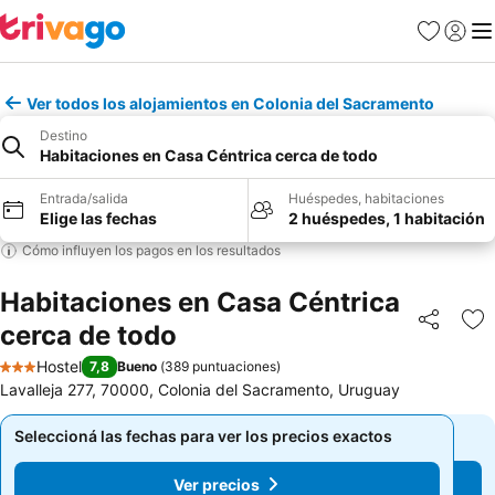
Favoritos
Iniciar 
Me
Ver todos los alojamientos en Colonia del Sacramento
Destino
Habitaciones en Casa Céntrica cerca de todo
Entrada/salida
Huéspedes, habitaciones
Elige las fechas
2 huéspedes, 1 habitación
Cómo influyen los pagos en los resultados
Habitaciones en Casa Céntrica
cerca de todo
Compartir
Añ
Hostel
7,8
Bueno
(
389 puntuaciones
)
3 Estrellas
Lavalleja 277, 70000, Colonia del Sacramento, Uruguay
Seleccioná las fechas para ver los precios exactos
Seleccioná las fechas para ver los precios exactos
Ver precios
Ver precios