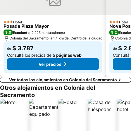
Hotel
Hotel
3 Estrellas
3 Estrellas
Posada Plaza Mayor
Nova Pos
9,0
9,2
Excelente
(
2.225 puntuaciones
)
Excele
Colonia del Sacramento, a 1.4 km de: Centro de la ciudad
Colonia d
$ 3.787
$ 2.
de
de
Consultá los precios de
5 páginas web
Consultá 
Ver precios
Ver todos los alojamientos en Colonia del Sacramento
Otros alojamientos en Colonia del
Sacramento