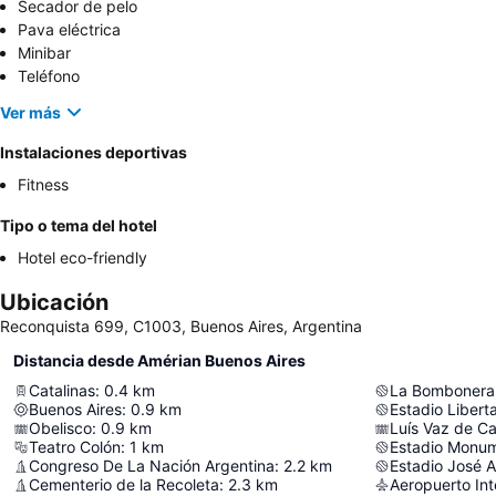
Secador de pelo
Pava eléctrica
Minibar
Teléfono
Ver más
Instalaciones deportivas
Fitness
Tipo o tema del hotel
Hotel eco-friendly
Ubicación
Reconquista 699, C1003, Buenos Aires, Argentina
Distancia desde Amérian Buenos Aires
Catalinas
:
0.4
km
La Bombonera
Buenos Aires
:
0.9
km
Obelisco
:
0.9
km
Luís Vaz de C
Teatro Colón
:
1
km
Estadio Monum
Congreso De La Nación Argentina
:
2.2
km
Estadio José A
Cementerio de la Recoleta
:
2.3
km