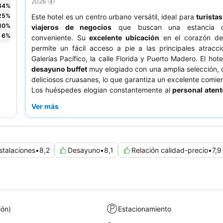
2026
34
%
25
%
Este hotel es un centro urbano versátil, ideal para
turistas
10
%
viajeros de negocios
que buscan una estancia 
6
%
conveniente. Su
excelente ubicación
en el corazón de
permite un fácil acceso a pie a las principales atracc
Galerías Pacífico, la calle Florida y Puerto Madero. El hot
desayuno buffet
muy elogiado con una amplia selección, 
deliciosos cruasanes, lo que garantiza un excelente comien
Los huéspedes elogian constantemente al
personal atent
por su amabilidad y eficiencia. Para una experiencia más
Ver más
considere solicitar una habitación con vistas al jardín.
stalaciones
•
8,2
Desayuno
•
8,1
Relación calidad-precio
•
7,9
ión)
Estacionamiento