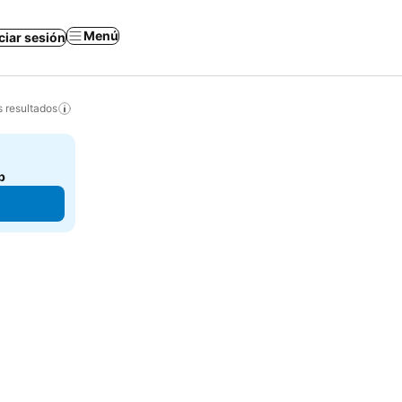
Menú
iciar sesión
s resultados
b