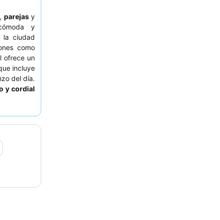
,
parejas
y
cómoda y
 la ciudad
iones como
el ofrece un
que incluye
zo del día.
o y cordial
 tranquila,