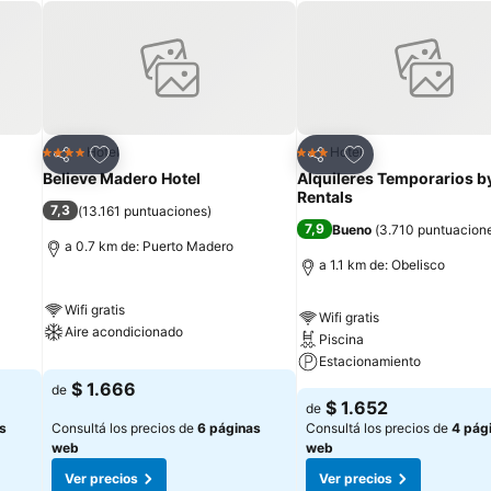
Añadir a favoritos
Añadir a favoritos
Hotel
Hotel
4 Estrellas
3 Estrellas
Compartir
Compartir
Believe Madero Hotel
Alquileres Temporarios b
Rentals
7,3
(
13.161 puntuaciones
)
7,9
Bueno
(
3.710 puntuacion
a 0.7 km de: Puerto Madero
a 1.1 km de: Obelisco
Wifi gratis
Wifi gratis
Aire acondicionado
Piscina
Estacionamiento
$ 1.666
de
$ 1.652
de
s
Consultá los precios de
6 páginas
Consultá los precios de
4 pág
web
web
Ver precios
Ver precios