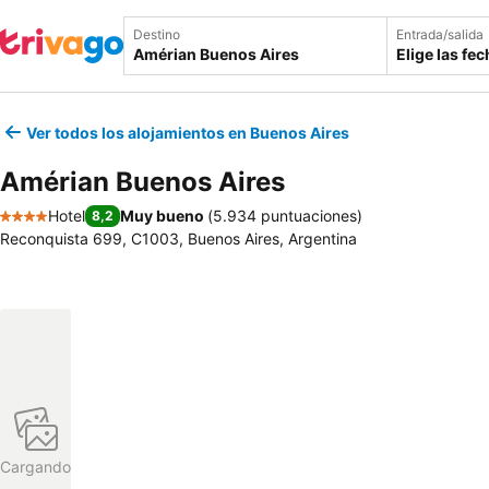
Destino
Entrada/salida
Elige las fe
Ver todos los alojamientos en Buenos Aires
Amérian Buenos Aires
Hotel
Muy bueno
(
5.934 puntuaciones
)
8,2
4 Estrellas
Reconquista 699, C1003, Buenos Aires, Argentina
Cargando