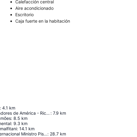
Calefacción central
Aire acondicionado
Escritorio
Caja fuerte en la habitación
:
4.1
km
Estadio Libertadores de América - Ricardo Enrique Bochini
:
7.9
km
amões
:
8.5
km
ental
:
9.3
km
malfitani
:
14.1
km
Aeropuerto Internacional Ministro Pistarini
:
28.7
km