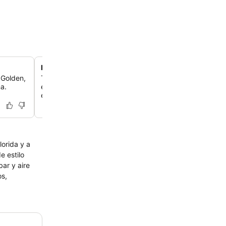
Elegante vestíbulo con mármol pulido
 Golden,
Te recibirá un amplio vestíbulo con suelos de mármol pu
a.
elegantes molduras en las paredes, mostrando una dec
estrellas.
lorida y a
e estilo
ar y aire
os,