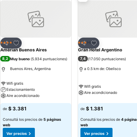
Añadir a favoritos
Añadir a favoritos
Hotel
Hotel
4 Estrellas
3 Estrellas
Compartir
Compartir
Amérian Buenos Aires
Gran Hotel Argentino
8,2
7,4
Muy bueno
(
5.934 puntuaciones
)
(
17.050 puntuaciones
)
Buenos Aires, Argentina
a 0.5 km de: Obelisco
Wifi gratis
Wifi gratis
Estacionamiento
Aire acondicionado
Aire acondicionado
$ 3.381
$ 1.381
de
de
Consultá los precios de
5 páginas
Consultá los precios de
4 página
web
web
Ver precios
Ver precios