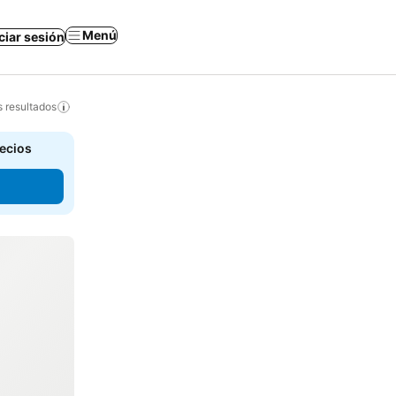
Menú
iciar sesión
s resultados
recios