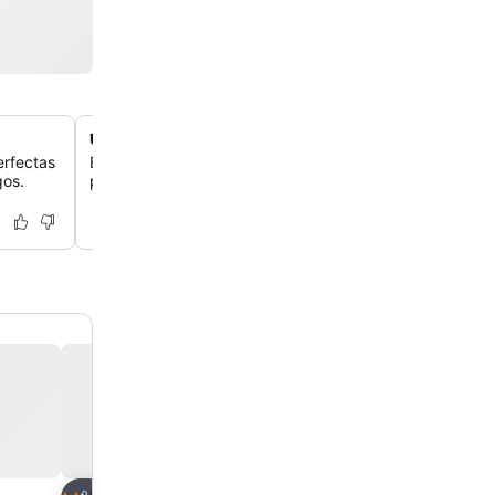
Ubicación top cerca de la playa de Piriápolis
erfectas
El hotel tiene una ubicación excelente, a un pasito de la
gos.
playa, así que tienes acceso fácil a todo lo que ofrece la