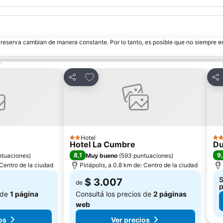
e reserva cambian de manera constante. Por lo tanto, es posible que no siempre 
s
tos
Añadir a favoritos
Compartir
Com
Hotel
2 Estrellas
3 E
Hotel La Cumbre
Du
8,1
9,
ntuaciones
)
Muy bueno
(
593 puntuaciones
)
: Centro de la ciudad
Piriápolis, a 0.8 km de: Centro de la ciudad
S
$ 3.007
de
p
 de
1 página
Consultá los precios de
2 páginas
web
os
Ver precios