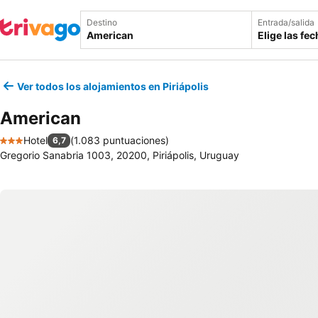
Destino
Entrada/salida
Elige las fe
Ver todos los alojamientos en Piriápolis
American
Hotel
(
1.083 puntuaciones
)
6,7
3 Estrellas
Gregorio Sanabria 1003, 20200, Piriápolis, Uruguay