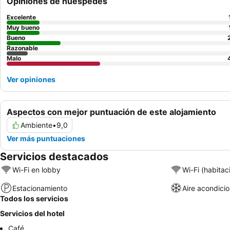
Opiniones de huéspedes
Excelente
Muy bueno
Bueno
Razonable
Malo
Ver opiniones
Aspectos con mejor puntuación de este alojamiento
Ambiente
•
9,0
Ver más puntuaciones
Servicios destacados
Wi-Fi en lobby
Wi-Fi (habitac
Estacionamiento
Aire acondici
Todos los servicios
Servicios del hotel
Café