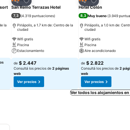
Añadir a favoritos
Añadir a favoritos
Hotel
Hotel
3 Estrellas
3 Estrellas
Compartir
Compartir
sort
San Remo Terrazas Hotel
Hotel Colón
7,3
8,3
(
4.319 puntuaciones
)
Muy bueno
(
3.949 puntu
de la
Piriápolis, a 1.7 km de: Centro de la
Piriápolis, a 1.0 km de: Cent
ciudad
ciudad
Wifi gratis
Wifi gratis
Piscina
Piscina
Estacionamiento
Aire acondicionado
los
$ 2.447
$ 2.822
de
de
Consultá los precios de
2 páginas
Consultá los precios de
2 pág
web
web
Ver precios
Ver precios
Ver todos los alojamientos en 