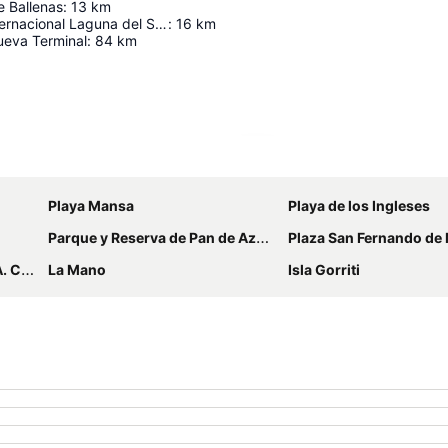
e Ballenas
:
13
km
Aeropuerto Internacional Laguna del Sauce "Capitán de Corbeta Carlos Curbelo"
:
16
km
eva Terminal
:
84
km
Ampliar mapa
Playa Mansa
Playa de los Ingleses
Parque y Reserva de Pan de Azúcar
Plaza San Fernando de M
irport
La Mano
Isla Gorriti