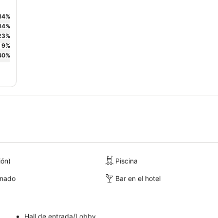
14
%
14
%
23
%
9
%
40
%
ión)
Piscina
onado
Bar en el hotel
Hall de entrada/Lobby