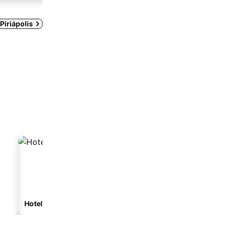
Piriápolis
Hoteles de playa
Hoteles con estacionam