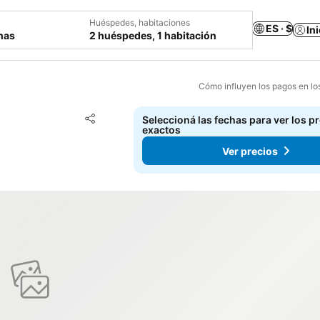
Huéspedes, habitaciones
ES · $
In
chas
2 huéspedes, 1 habitación
Cómo influyen los pagos en lo
Añadir a favoritos
Seleccioná las fechas para ver los p
Compartir
exactos
Ver precios