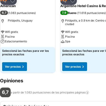
Añadir a favoritos
Añadir a favoritos
Hotel
Hotel
3 Estrellas
3 Estrellas
Compartir
Compartir
American
Argentino Hotel Casino & Re
6,7
7,9
(
1.083 puntuaciones
)
Bueno
(
11.618 puntuaciones
)
Piriápolis, Uruguay
Piriápolis, a 0.9 km de: Centro 
ciudad
Wifi gratis
Wifi gratis
Piscina
Piscina
Estacionamiento
Spa
Seleccioná las fechas para ver los
Seleccioná las fechas para ver 
precios exactos
precios exactos
Ver precios
Ver precios
Opiniones
6,7
a partir de 1.083 puntuaciones de las principales
páginas