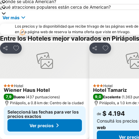
¿Dónde se ubica American?
¿Qué atracciones populares están cerca de American?
Ver más
Los precios y la disponibilidad que recibe trivago de las páginas web d
en una página web de reserva la misma oferta que viste en trivago.
Entre los Hoteles mejor valorados en Piriápoli
Añadir a favoritos
Añadir a favori
Compartir
Compartir
Hotel
Hotel
3 Estrellas
3 Estrellas
Wiener Haus Hotel
Hotel Tamariz
7,9
9,0
Bueno
(
437 puntuaciones
)
Excelente
(
1.363 pu
Piriápolis, a 0.8 km de: Centro de la ciudad
Piriápolis, a 1.0 km de
Seleccioná las fechas para ver los
$ 4.194
de
precios exactos
Consultá los precios
Ver precios
web
Ver preci