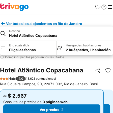
Favoritos
Iniciar 
Me
Ver todos los alojamientos en Río de Janeiro
Destino
Hotel Atlântico Copacabana
Entrada/salida
Huéspedes, habitaciones
Elige las fechas
2 huéspedes, 1 habitación
Cómo influyen los pagos en los resultados
Hotel Atlântico Copacabana
Compartir
Añ
Hotel
7,0
(
18.621 puntuaciones
)
3 Estrellas
Rua Siqueira Campos, 90, 22071-032, Río de Janeiro, Brasil
$ 2.567
$ 2.567
de
de
Consultá los precios de
3 páginas web
Consultá los precios de
3 páginas web
Ver precios
Ver precios