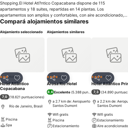
Shopping.El Hotel Atl?ntico Copacabana dispone de 115
apartamentos y 18 suites, repartidas en 14 plantas. Los
apartamentos son amplios y confortables, con aire acondicionado,
Compará alojamientos similares
TV por cable, tel?fono, nevera, acceso a Internet, caja de seguridad
y alarma, para prevenir los robos y los accidentes. El hotel ofrece un
Alojamiento seleccionado
Alojamientos similares
restaurante, con espacio para 120 personas, servicio de cocina
internacional y brasile?a, 4 modernas salas de convenciones,
gimnasio, sauna, piscina con servicio de bar, estacionamiento,
servicio de lavander?a y centro de negocios.Check-in: a partir de
las 14:00 horas. Check-out: hasta las 12:00 horas.
Hotel
Hotel
Hotel
3 Estrellas
4 Estrellas
4 Estrellas
Compartir
Añadir a favoritos
Compartir
Añadir a favoritos
Compartir
Añadir a 
Hotel Atlântico
Arosa Rio Hotel
Hotel Atlântico Pr
Copacabana
8,6
7,3
Excelente
(
5.388 puntuaciones
(
34.890 puntuac
)
7,0
(
18.621 puntuaciones
)
a 2.7 km de: Aeropuerto
a 2.2 km de: Aerop
Santos Dumont
Santos Dumont
Río de Janeiro, Brasil
Wifi gratis
Wifi gratis
Piscina
Piscina
Estacionamiento
Spa
Estacionamiento
Aire acondicionado