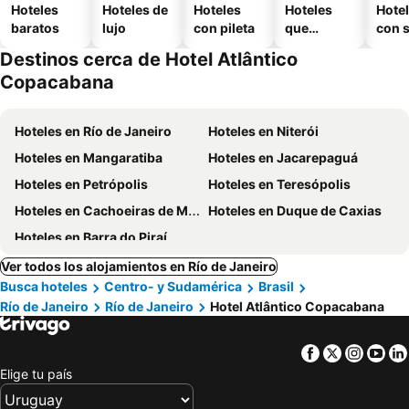
Hoteles
Hoteles de
Hoteles
Hoteles
Hote
baratos
lujo
con pileta
que
con 
aceptan
Destinos cerca de Hotel Atlântico
mascotas
Copacabana
Hoteles en Río de Janeiro
Hoteles en Niterói
Hoteles en Mangaratiba
Hoteles en Jacarepaguá
Hoteles en Petrópolis
Hoteles en Teresópolis
Hoteles en Cachoeiras de Macacu
Hoteles en Duque de Caxias
Hoteles en Barra do Piraí
Ver todos los alojamientos en Río de Janeiro
Busca hoteles
Centro- y Sudamérica
Brasil
Río de Janeiro
Río de Janeiro
Hotel Atlântico Copacabana
Facebook
Twitter
Insta
Yo
Elige tu país