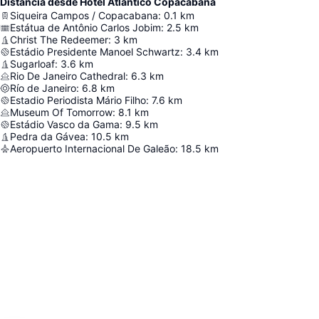
Distancia desde Hotel Atlântico Copacabana
Siqueira Campos / Copacabana
:
0.1
km
Estátua de Antônio Carlos Jobim
:
2.5
km
Christ The Redeemer
:
3
km
Estádio Presidente Manoel Schwartz
:
3.4
km
Sugarloaf
:
3.6
km
Rio De Janeiro Cathedral
:
6.3
km
Río de Janeiro
:
6.8
km
Estadio Periodista Mário Filho
:
7.6
km
Museum Of Tomorrow
:
8.1
km
Estádio Vasco da Gama
:
9.5
km
Pedra da Gávea
:
10.5
km
Aeropuerto Internacional De Galeão
:
18.5
km