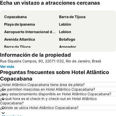
Echa un vistazo a atracciones cercanas
Ampliar mapa
Copacabana
Barra de Tijuca
Playa de Ipanema
Leblón
Aeropuerto Internacional de Galeão Antônio Carlos Jobim
Leblon
Avenida Atlantica
Botafogo
Barra da Tijuca
Arpoador
Información de la propiedad
Lapa
Leme
Rua Siqueira Campos, 90, 22071-032, Río de Janeiro, Brasil
Cristo Redentor
Recreio dos Bandeirantes
Ver más
Pan de Azúcar y Funicular
Igreja de Nossa Senhora da Candelária
Preguntas frecuentes sobre Hotel Atlântico
Rio de Janeiro: Carioca Landscapes between the Mountain and the Sea
Flamengo
Copacabana
Centro
Botafogo
¿Hotel Atlântico Copacabana tiene área de pileta?
¿Se permiten mascotas en Hotel Atlântico Copacabana?
Aeropuerto Santos Dumont
Cristo Redentor
¿Hay estacionamiento disponible en Hotel Atlântico Copacabana?
¿A qué hora es el check-in y check-out en Hotel Atlântico
Estación de Autobuses Nuevo Río
Arcos de Lapa
Copacabana?
Uruguaiana Metro Station
Prainha
¿Dónde se ubica Hotel Atlântico Copacabana?
Jockey Club Brasileiro - Hipódromo da Gávea
Catete