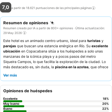
7,0
a partir de 18.621 puntuaciones de las principales
páginas
Resumen de opiniones
Resumen creado por IA a partir de 800+ opiniones · Última actualización:
29 May 2026
Este hotel es un animado centro urbano, ideal para
turistas
y
parejas
que buscan una estancia enérgica en Río. Su
excelente
ubicación
en Copacabana sitúa a los huéspedes a solo unas
manzanas de la icónica playa y a pocos pasos del metro
Siqueira Campos, lo que facilita la exploración de la ciudad. Lo
más destacado es, sin duda, la
piscina en la azotea
, que ofrece
refrescantes chapuzones y vistas panorámicas de Copacabana
Ver más
y el Cristo Redentor. Los huéspedes elogian constantemente al
atento personal
y el
variado desayuno bufé
, que incluye frutas
frescas, zumos y platos calientes. Para disfrutar de la mejor
Opiniones de huéspedes
experiencia, considere una habitación en un piso alto para
maximizar las vistas y minimizar el ruido de la calle.
Excelente
18
%
Muy bueno
20
%
Bueno
22
%