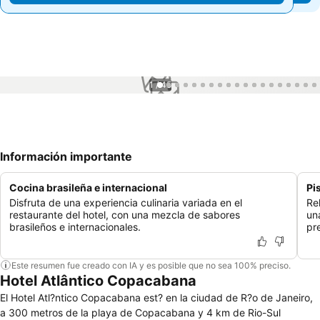
1 / 45
Información importante
Cocina brasileña e internacional
Pi
Disfruta de una experiencia culinaria variada en el
Rel
restaurante del hotel, con una mezcla de sabores
un
brasileños e internacionales.
pr
Este resumen fue creado con IA y es posible que no sea 100% preciso.
Hotel Atlântico Copacabana
El Hotel Atl?ntico Copacabana est? en la ciudad de R?o de Janeiro,
a 300 metros de la playa de Copacabana y 4 km de Rio-Sul