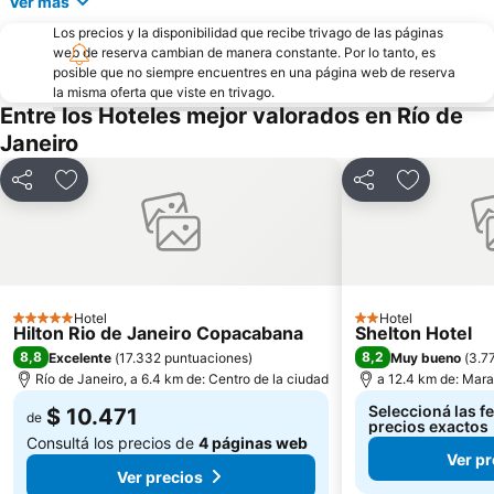
Ver más
Santa Teresa
Glória
Los precios y la disponibilidad que recibe trivago de las páginas
web de reserva cambian de manera constante. Por lo tanto, es
Sambódromo
Isla de Paquetá
posible que no siempre encuentres en una página web de reserva
Planetario de la Ciudad de Río de Janeiro
Consulate General of the Unites States
la misma oferta que viste en trivago.
Entre los Hoteles mejor valorados en Río de
Museo Nacional de Bellas Artes
Carioca Metro Station
Janeiro
Expo Católica
Rio Boat Show
Santuário de Nossa Senhora da Penha
Compartir
Añadir a favoritos
Compartir
Añadir a f
Hotel
Hotel
5 Estrellas
2 Estrellas
Hilton Rio de Janeiro Copacabana
Shelton Hotel
8,8
8,2
Excelente
(
17.332 puntuaciones
)
Muy bueno
(
3.7
Río de Janeiro, a 6.4 km de: Centro de la ciudad
a 12.4 km de: Mar
Seleccioná las f
$ 10.471
de
precios exactos
Consultá los precios de
4 páginas web
Ver pr
Ver precios