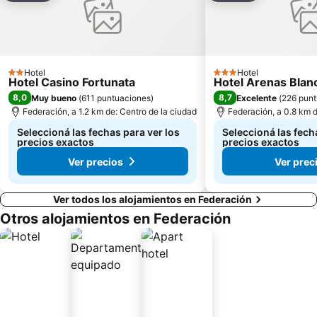
Hotel
Hotel
2 Estrellas
3 Estrellas
Hotel Casino Fortunata
Hotel Arenas Blan
8,0
8,7
Muy bueno
(
611 puntuaciones
)
Excelente
(
226 punt
Federación, a 1.2 km de: Centro de la ciudad
Federación, a 0.8 km d
Seleccioná las fechas para ver los
Seleccioná las fech
precios exactos
precios exactos
Ver precios
Ver prec
Ver todos los alojamientos en Federación
Otros alojamientos en Federación