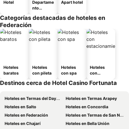
Hotel
Departame
Apart hotel
nto
equipado
Categorías destacadas de hoteles en
Federación
Hoteles
Hoteles
Hoteles
Hoteles
baratos
con pileta
con spa
con
estaciona
Destinos cerca de Hotel Casino Fortunata
miento
Hoteles en Termas del Dayman
Hoteles en Termas Arapey
Hoteles en Salto
Hoteles en Concordia
Hoteles en Federación
Hoteles en Termas de San Nicanor
Hoteles en Chajarí
Hoteles en Bella Unión