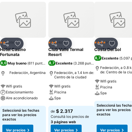
Hotel
Hotel
Hotel
2 Estrellas
3 Estrellas
4 Estrellas
Compartir
Añadir a favoritos
Compartir
Añadir a favoritos
Compartir
Añadir a 
Hotel Casino
Club Valle Termal
Costa Del Sol
Fortunata
Resort
8,7
Excelente
(
5.097 
8,0
8,7
Muy bueno
(
611 puntuaciones
Excelente
)
(
3.268 puntuaciones
)
Federación, a 0.8 
de: Centro de la ci
Federación, Argentina
Federación, a 1.4 km de:
Centro de la ciudad
Wifi gratis
Wifi gratis
Wifi gratis
Piscina
Estacionamiento
Piscina
Spa
Aire acondicionado
Spa
Ver precios
Seleccioná las fecha
Ver precios
Ver precios
para ver los precios
Seleccioná las fechas
$ 2.317
de
exactos
para ver los precios
Consultá los precios de
exactos
3 páginas web
Ver precios
Ver precios
Ver precios