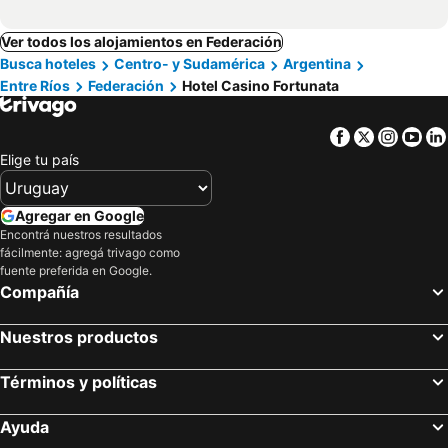
Ver todos los alojamientos en Federación
Busca hoteles
Centro- y Sudamérica
Argentina
Entre Ríos
Federación
Hotel Casino Fortunata
Facebook
Twitter
Insta
Yo
Elige tu país
Agregar en Google
Encontrá nuestros resultados
fácilmente: agregá trivago como
fuente preferida en Google.
Compañía
Nuestros productos
Términos y políticas
Ayuda