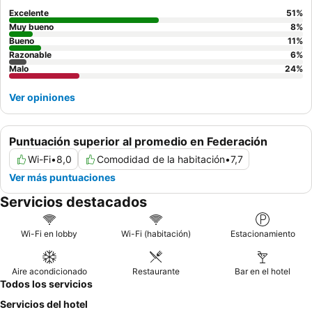
Excelente
51
%
Muy bueno
8
%
Bueno
11
%
Razonable
6
%
Malo
24
%
Ver opiniones
Puntuación superior al promedio en Federación
Wi-Fi
•
8,0
Comodidad de la habitación
•
7,7
Ver más puntuaciones
Servicios destacados
Wi-Fi en lobby
Wi-Fi (habitación)
Estacionamiento
Aire acondicionado
Restaurante
Bar en el hotel
Todos los servicios
Servicios del hotel