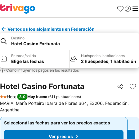
Favoritos
Iniciar 
Me
Ver todos los alojamientos en Federación
Destino
Hotel Casino Fortunata
Entrada/salida
Huéspedes, habitaciones
Elige las fechas
2 huéspedes, 1 habitación
Cómo influyen los pagos en los resultados
Hotel Casino Fortunata
Compartir
Añ
Hotel
8,0
Muy bueno
(
611 puntuaciones
)
2 Estrellas
MARIA, María Porteiro Ibarra de Flores 664, E3206, Federación,
Argentina
Seleccioná las fechas para ver los precios exactos
Seleccioná las fechas para ver los precios exactos
Ver precios
Ver precios