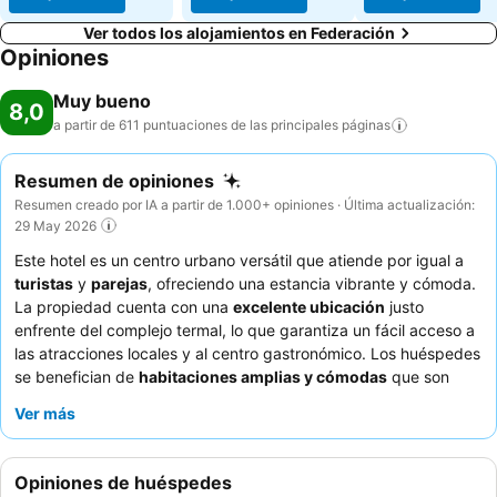
Ver todos los alojamientos en Federación
Opiniones
Muy bueno
8,0
a partir de 611 puntuaciones de las principales
páginas
Resumen de opiniones
Resumen creado por IA a partir de 1.000+ opiniones · Última actualización:
29 May 2026
Este hotel es un centro urbano versátil que atiende por igual a
turistas
y
parejas
, ofreciendo una estancia vibrante y cómoda.
La propiedad cuenta con una
excelente ubicación
justo
enfrente del complejo termal, lo que garantiza un fácil acceso a
las atracciones locales y al centro gastronómico. Los huéspedes
se benefician de
habitaciones amplias y cómodas
que son
constantemente elogiadas por su limpieza. El
personal atento y
Ver más
amable
recibe elogios constantemente, y el desayuno a
menudo se destaca por su riqueza y variedad. Para una
experiencia más tranquila, los huéspedes deben considerar
Opiniones de huéspedes
solicitar una habitación lejos del casino.