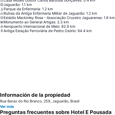
Casa Museu Doutor Carlos Barbosa Gonçalves
:
0.4
km
Jaguarão
:
1.1
km
Parque da Enfermaria
:
1.2
km
Ruínas da Antiga Enfermaria Militar de Jaguarão
:
1.2
km
Estádio Mackinley Rosa - Associação Cruzeiro Jaguarense
:
1.6
km
Monumento ao General Artigas
:
2.3
km
Aeropuerto Internacional de Melo
:
82.9
km
Antiga Estação Ferroviária de Pedro Osório
:
94.4
km
Información de la propiedad
Ampliar mapa
Rua Barao do Rio Branco, 259, Jaguarão, Brasil
Ver más
Preguntas frecuentes sobre Hotel E Pousada