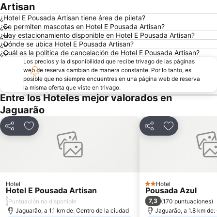
Artisan
¿Hotel E Pousada Artisan tiene área de pileta?
¿Se permiten mascotas en Hotel E Pousada Artisan?
¿Hay estacionamiento disponible en Hotel E Pousada Artisan?
¿Dónde se ubica Hotel E Pousada Artisan?
¿Cuál es la política de cancelación de Hotel E Pousada Artisan?
Los precios y la disponibilidad que recibe trivago de las páginas
web de reserva cambian de manera constante. Por lo tanto, es
posible que no siempre encuentres en una página web de reserva
la misma oferta que viste en trivago.
Entre los Hoteles mejor valorados en
Jaguarão
Compartir
Añadir a favoritos
Compartir
Añadir a favo
Hotel
Hotel
2 Estrellas
Hotel E Pousada Artisan
Pousada Azul
/
7,3
Puntuación no disponible
(
170 puntuaciones
)
Jaguarão, a 1.1 km de: Centro de la ciudad
Jaguarão, a 1.8 km de: