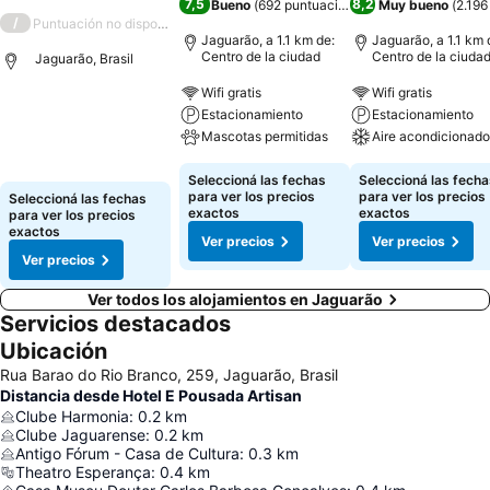
7,5
8,2
Bueno
(
692 puntuaciones
)
Muy bueno
(
2.196
/
Puntuación no disponible
Jaguarão, a 1.1 km de:
Jaguarão, a 1.1 km 
Centro de la ciudad
Centro de la ciuda
Jaguarão, Brasil
Wifi gratis
Wifi gratis
Estacionamiento
Estacionamiento
Mascotas permitidas
Aire acondicionado
Seleccioná las fechas
Seleccioná las fecha
para ver los precios
para ver los precios
Seleccioná las fechas
exactos
exactos
para ver los precios
exactos
Ver precios
Ver precios
Ver precios
Ver todos los alojamientos en Jaguarão
Servicios destacados
Ubicación
Rua Barao do Rio Branco, 259, Jaguarão, Brasil
Distancia desde Hotel E Pousada Artisan
Clube Harmonia
:
0.2
km
Clube Jaguarense
:
0.2
km
Antigo Fórum - Casa de Cultura
:
0.3
km
Theatro Esperança
:
0.4
km