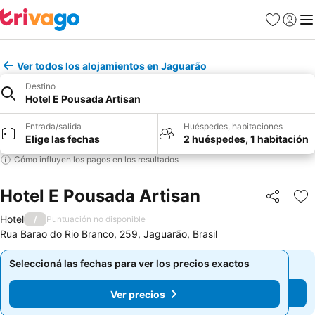
Favoritos
Iniciar 
Me
Ver todos los alojamientos en Jaguarão
Destino
Hotel E Pousada Artisan
Entrada/salida
Huéspedes, habitaciones
Elige las fechas
2 huéspedes, 1 habitación
Cómo influyen los pagos en los resultados
Hotel E Pousada Artisan
Compartir
Añ
Hotel
/
Puntuación no disponible
Rua Barao do Rio Branco, 259, Jaguarão, Brasil
Seleccioná las fechas para ver los precios exactos
Seleccioná las fechas para ver los precios exactos
Ver precios
Ver precios