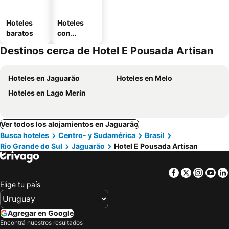
Hoteles
Hoteles
baratos
con
estaciona
Destinos cerca de Hotel E Pousada Artisan
miento
Hoteles en Jaguarão
Hoteles en Melo
Hoteles en Lago Merín
Ver todos los alojamientos en Jaguarão
Busca hoteles
Centro- y Sudamérica
Brasil
Rio Grande do Sul
Jaguarão
Hotel E Pousada Artisan
Facebook
Twitter
Insta
Yo
Elige tu país
Agregar en Google
Encontrá nuestros resultados