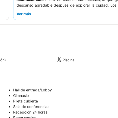
descanso agradable después de explorar la ciudad. Los
elogian constantemente al
personal de recepción,
Ver más
servicial
, que ofrece consejos y asistencia local, y el
aunque básico, es una opción conveniente con cruasa
hechos. Para disfrutar de la mejor experiencia, considere s
habitación que no dé a la calle para minimizar el ruido pote
ión)
Piscina
Hall de entrada/Lobby
Gimnasio
Pileta cubierta
Sala de conferencias
Recepción 24 horas
Room service