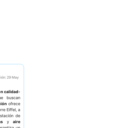
ción: 29 May
ón calidad-
e buscan
ción
ofrece
e Eiffel, a
estación de
as
y
aire
arantiza un