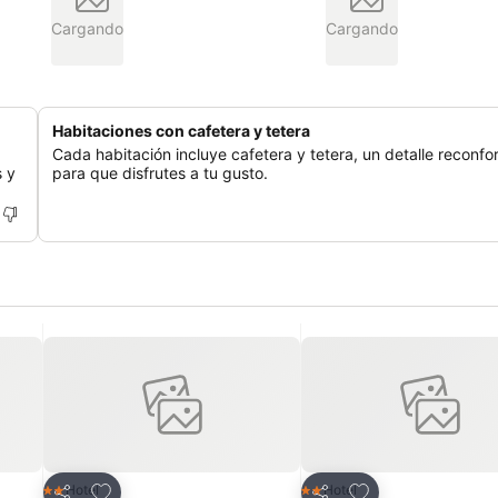
Cargando
Cargando
Habitaciones con cafetera y tetera
Cada habitación incluye cafetera y tetera, un detalle reconfo
s y
para que disfrutes a tu gusto.
Añadir a favoritos
Añadir a favoritos
Hotel
Hotel
2 Estrellas
2 Estrellas