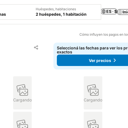
Huéspedes, habitaciones
ES · $
In
chas
2 huéspedes, 1 habitación
Cómo influyen los pagos en lo
Añadir a favoritos
Seleccioná las fechas para ver los p
Compartir
exactos
Ver precios
Cargando
Cargando