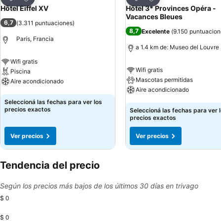
Compartir
Compartir
Hôtel Eiffel XV
Hôtel 3* Provinces Opéra -
Vacances Bleues
6,7
(
3.311 puntuaciones
)
8,7
Excelente
(
9.150 puntuacion
París, Francia
a 1.4 km de: Museo del Louvre
Wifi gratis
Wifi gratis
Piscina
Mascotas permitidas
Aire acondicionado
Aire acondicionado
Ver precios
Seleccioná las fechas para ver los
Ver precios
precios exactos
Seleccioná las fechas para ver 
precios exactos
Ver precios
Ver precios
Tendencia del precio
Según los precios más bajos de los últimos 30 días en trivago
$ 0
$ 0