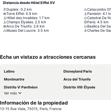
Distancia desde Hôtel Eiffel XV
Dupleix
:
0.2
km
Catacombs Of 
Torre Eiffel
:
0.9
km
Panteón
:
4.1
k
Hôtel des Invalides
:
1.7
km
Catedral De N
Champs Élysées
:
2.5
km
París
:
4.5
km
Arco De Triunfo
:
2.6
km
Basílica Del 
Museo Del Louvre
:
3.5
km
Charles De Gaul
Echa un vistazo a atracciones cercanas
Latino
Disneyland Paris
Montmartre
Arco del Triunfo
Distrito V: Panthéon
Distrito VIII: Élysée
Ver más
Información de la propiedad
13-15 Rue Viala, 75015, París, Francia