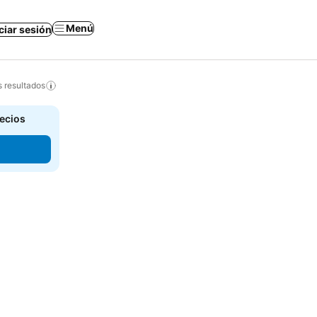
Menú
iciar sesión
s resultados
recios