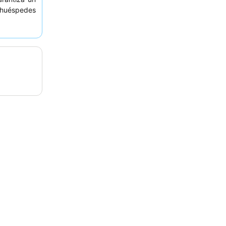
 huéspedes
 amable y
 desayuno,
nes recién
olicitar una
ncial.