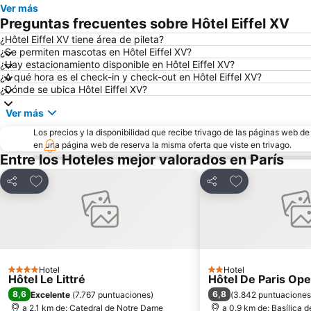
Ver más
Preguntas frecuentes sobre Hôtel Eiffel XV
¿Hôtel Eiffel XV tiene área de pileta?
¿Se permiten mascotas en Hôtel Eiffel XV?
¿Hay estacionamiento disponible en Hôtel Eiffel XV?
¿A qué hora es el check-in y check-out en Hôtel Eiffel XV?
¿Dónde se ubica Hôtel Eiffel XV?
Ver más
Los precios y la disponibilidad que recibe trivago de las páginas web d
en una página web de reserva la misma oferta que viste en trivago.
Entre los Hoteles mejor valorados en París
Añadir a favoritos
Añadir a favori
Compartir
Compartir
Hotel
Hotel
4 Estrellas
2 Estrellas
Hôtel Le Littré
Hôtel De Paris Ope
8,6
6,8
Excelente
(
7.767 puntuaciones
)
(
3.842 puntuaciones
a 2.1 km de: Catedral de Notre Dame
a 0.9 km de: Basílica 