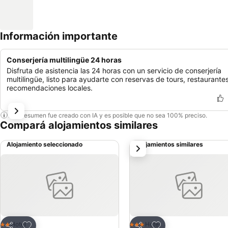
Información importante
Conserjería multilingüe 24 horas
Disfruta de asistencia las 24 horas con un servicio de conserjería
multilingüe, listo para ayudarte con reservas de tours, restaurante
recomendaciones locales.
Este resumen fue creado con IA y es posible que no sea 100% preciso.
Compará alojamientos similares
Alojamiento seleccionado
Alojamientos similares
siguiente
Añadir a favoritos
Añadir a favoritos
Hotel
Hotel
2 Estrellas
3 Estrellas