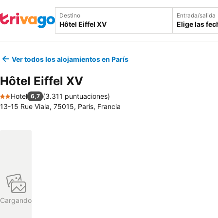
Destino
Entrada/salida
Elige las fe
Ver todos los alojamientos en París
Hôtel Eiffel XV
Hotel
(
3.311 puntuaciones
)
6,7
2 Estrellas
13-15 Rue Viala, 75015, París, Francia
Cargando