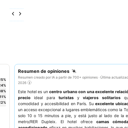
Resumen de opiniones
Resumen creado por IA a partir de 700+ opiniones · Última actualiza
25
%
2026
24
%
18
%
Este hotel es un
centro urbano con una excelente relaci
11
%
precio
ideal para
turistas
y
viajeros solitarios
qu
22
%
comodidad y accesibilidad en París. Su
excelente ubica
un acceso excepcional a lugares emblemáticos como la Torr
solo 10 o 15 minutos a pie, y está justo al lado de la 
metro/RER Dupleix. El hotel ofrece
camas cómod
acondicionado
eficaz en muchas habitaciones, lo que g