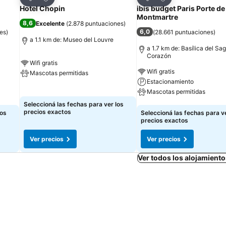
Compartir
Compartir
Hotel Chopin
ibis budget Paris Porte de
Montmartre
8,6
Excelente
(
2.878 puntuaciones
)
6,0
es
)
(
28.661 puntuaciones
)
a 1.1 km de: Museo del Louvre
a 1.7 km de: Basílica del Sa
Corazón
Wifi gratis
Wifi gratis
Mascotas permitidas
Estacionamiento
Ver precios
Mascotas permitidas
Seleccioná las fechas para ver los
Ver precios
precios exactos
los
Seleccioná las fechas para ve
precios exactos
Ver precios
Ver precios
Ver todos los alojamiento