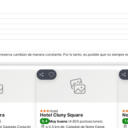
e reserva cambian de manera constante. Por lo tanto, es posible que no siempre 
tos
Añadir a favoritos
Compartir
Com
Hotel
3 Estrellas
4 E
ra
Hotel Cluny Square
No
8,4
7,
)
Muy bueno
(
4.805 puntuaciones
)
del Sagrado Corazón
a 0.5 km de: Catedral de Notre Dame