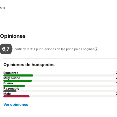
$ 0
Opiniones
6,7
a partir de 3.311 puntuaciones de las principales
páginas
Opiniones de huéspedes
Excelente
Muy bueno
Bueno
Razonable
Malo
Ver opiniones