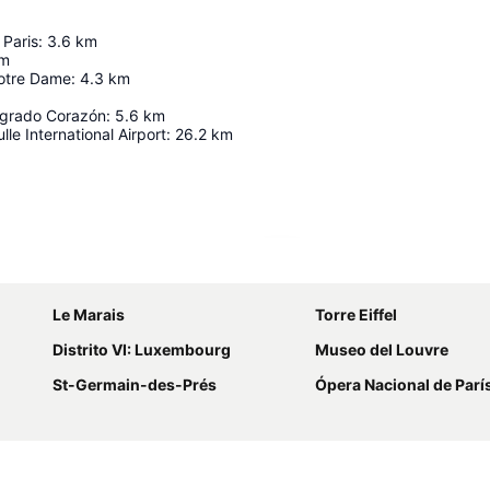
Paris
:
3.6
km
m
otre Dame
:
4.3
km
Sagrado Corazón
:
5.6
km
le International Airport
:
26.2
km
Ampliar mapa
Le Marais
Torre Eiffel
Distrito VI: Luxembourg
Museo del Louvre
St-Germain-des-Prés
Ópera Nacional de París Palaci