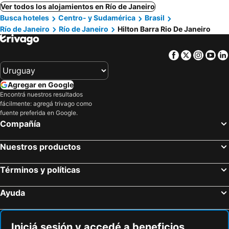
Ver todos los alojamientos en Río de Janeiro
Busca hoteles
Centro- y Sudamérica
Brasil
Río de Janeiro
Río de Janeiro
Hilton Barra Rio De Janeiro
Facebook
Twitter
Insta
Yo
Agregar en Google
Encontrá nuestros resultados
fácilmente: agregá trivago como
fuente preferida en Google.
Compañía
Nuestros productos
Términos y políticas
Ayuda
Iniciá sesión y accedé a beneficios