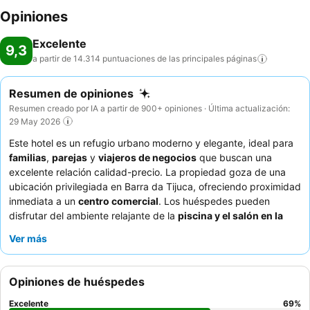
Opiniones
Excelente
9,3
a partir de 14.314 puntuaciones de las principales
páginas
Resumen de opiniones
Resumen creado por IA a partir de 900+ opiniones · Última actualización:
29 May 2026
Este hotel es un refugio urbano moderno y elegante, ideal para
familias
,
parejas
y
viajeros de negocios
que buscan una
excelente relación calidad-precio. La propiedad goza de una
ubicación privilegiada en Barra da Tijuca, ofreciendo proximidad
inmediata a un
centro comercial
. Los huéspedes pueden
disfrutar del ambiente relajante de la
piscina y el salón en la
azotea
, que ofrecen vistas agradables. El atento personal
Ver más
recibe elogios constantemente, y el
desayuno bufé
se destaca
por su excelencia y variedad. Para una experiencia más serena,
se recomienda a los huéspedes solicitar una habitación con
Opiniones de huéspedes
vistas al jardín.
Excelente
69
%