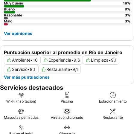
Muy bueno
16
%
Bueno
9
%
Razonable
3
%
Malo
3
%
Ver opiniones
Puntuación superior al promedio en Río de Janeiro
Ambiente
•
10
Experiencia
•
9,6
Limpieza
•
9,1
Servicio
•
9,1
Restaurante
•
9,1
Ver más puntuaciones
Servicios destacados
Wi-Fi (habitación)
Piscina
Estacionamiento
Mascotas permitidas
Aire acondicionado
Restaurante
Bar en el hotel
Gimnasio