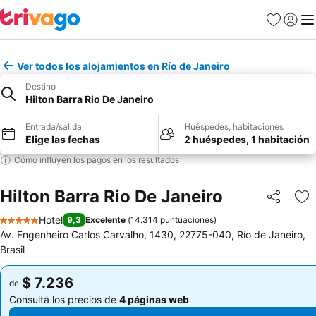
Favoritos
Iniciar 
Me
Ver todos los alojamientos en Río de Janeiro
Destino
Hilton Barra Rio De Janeiro
Entrada/salida
Huéspedes, habitaciones
Elige las fechas
2 huéspedes, 1 habitación
Cómo influyen los pagos en los resultados
Hilton Barra Rio De Janeiro
Compartir
Añ
Hotel
9,3
Excelente
(
14.314 puntuaciones
)
5 Estrellas
Av. Engenheiro Carlos Carvalho, 1430, 22775-040, Río de Janeiro,
Brasil
$ 7.236
$ 7.236
de
de
Consultá los precios de
4 páginas web
Consultá los precios de
4 páginas web