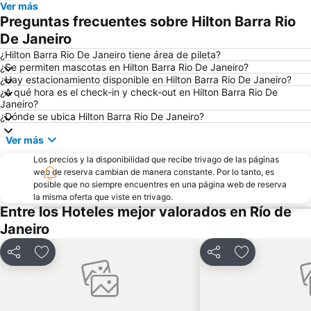
Ver más
Preguntas frecuentes sobre Hilton Barra Rio
Pan de Azúcar y Funicular
Flamengo
De Janeiro
Centro
Botafogo
¿Hilton Barra Rio De Janeiro tiene área de pileta?
Aeropuerto Santos Dumont
Cristo Redentor
¿Se permiten mascotas en Hilton Barra Rio De Janeiro?
¿Hay estacionamiento disponible en Hilton Barra Rio De Janeiro?
Estación de Autobuses Nuevo Río
Prainha
¿A qué hora es el check-in y check-out en Hilton Barra Rio De
Arcos de Lapa
Uruguaiana Metro Station
Janeiro?
¿Dónde se ubica Hilton Barra Rio De Janeiro?
Jockey Club Brasileiro - Hipódromo da Gávea
Sambódromo
Ver más
Santa Teresa
Catete
Glória
Los precios y la disponibilidad que recibe trivago de las páginas
Isla de Paquetá
web de reserva cambian de manera constante. Por lo tanto, es
Planetario de la Ciudad de Río de Janeiro
Santuário de Nossa Senhora da Penha
posible que no siempre encuentres en una página web de reserva
la misma oferta que viste en trivago.
Carioca Metro Station
Expo Católica
Entre los Hoteles mejor valorados en Río de
Rio Boat Show
Museo Nacional de Bellas Artes
Janeiro
Consulate General of the Unites States
Compartir
Añadir a favoritos
Compartir
Añadir a favo