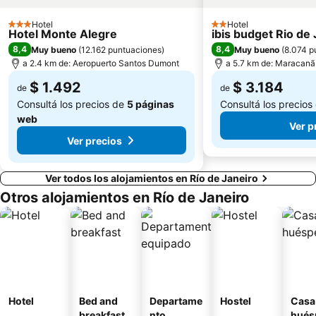
Hotel
Hotel
3 Estrellas
2 Estrellas
Hotel Monte Alegre
ibis budget Rio de
8,4
8,4
Muy bueno
(
12.162 puntuaciones
)
Muy bueno
(
8.074 p
a 2.4 km de: Aeropuerto Santos Dumont
a 5.7 km de: Maracanã
$ 1.492
$ 3.184
de
de
Consultá los precios de
5 páginas
Consultá los precios
web
Ver p
Ver precios
Ver todos los alojamientos en Río de Janeiro
Otros alojamientos en Río de Janeiro
Hotel
Bed and
Departame
Hostel
Casa
breakfast
nto
hués