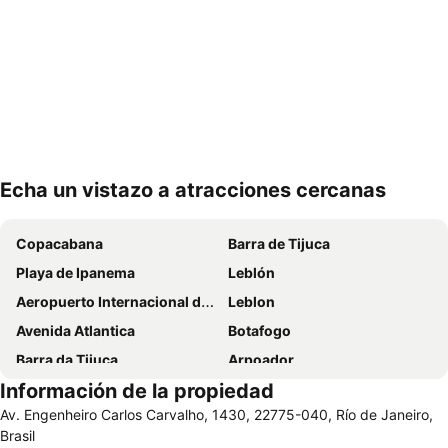
Echa un vistazo a atracciones cercanas
Ampliar mapa
Copacabana
Barra de Tijuca
Playa de Ipanema
Leblón
Aeropuerto Internacional de Galeão Antônio Carlos Jobim
Leblon
Avenida Atlantica
Botafogo
Barra da Tijuca
Arpoador
Información de la propiedad
Lapa
Cristo Redentor
Av. Engenheiro Carlos Carvalho, 1430, 22775-040, Río de Janeiro,
Leme
Recreio dos Bandeirantes
Brasil
Rio de Janeiro: Carioca Landscapes between the Mountain and the Sea
Igreja de Nossa Senhora da Candelária