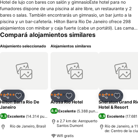
Hotel de lujo con bares con salón y gimnasioEste hotel para no
fumadores dispone de una piscina al aire libre, un restaurante y 2
bares o salas. También encontrarás un gimnasio, un bar junto a la
piscina y un bar-cafetería. Hilton Barra Rio De Janeiro ofrece 298
alojamientos con minibar y caja fuerte (cabe un portátil). Las camas
Compará alojamientos similares
están vestidas con ropa de cama de alta calidad. Se ofrece una
televisión de pantalla plana de 42 pulgadas con canales por cable
Alojamiento seleccionado
Alojamientos similares
de suscripción. Los baños están equipados con artículos de higiene
personal gratuitos y secador de pelo. Este hotel en Río de Janeiro
ofrece acceso a Internet wifi (de pago). Las habitaciones también
incluyen caja fuerte y tabla de planchar con plancha. Se ofrece
servicio de limpieza todos los días. Los servicios de ocio y
esparcimiento en este hotel incluyen una piscina al aire libre y
gimnasio.
Hotel
Hotel
Hotel
5 Estrellas
4 Estrellas
5 Estrellas
Compartir
Añadir a favoritos
Compartir
Añadir a favoritos
Compartir
Añadir a 
Hilton Barra Rio De
Arosa Rio Hotel
Sheraton Grand Ri
Janeiro
Hotel & Resort
8,6
Excelente
(
5.388 puntuaciones
)
9,3
8,9
Excelente
(
14.314 puntuaciones
)
Excelente
(
17.681
a 2.7 km de: Aeropuerto
Santos Dumont
Río de Janeiro, Brasil
Río de Janeiro, a 11
de: Centro de la ci
Wifi gratis