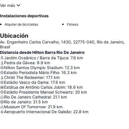
Ver más
Instalaciones deportivas
Alquiler de bicicletas
Fitness
Ubicación
Av. Engenheiro Carlos Carvalho, 1430, 22775-040, Río de Janeiro,
Brasil
Distancia desde Hilton Barra Rio De Janeiro
Jardim Oceânico / Barra da Tijuca
:
7.6
km
Pedra da Gávea
:
9.9
km
Nilton Santos Olympic Stadium
:
12.3
km
Estadio Periodista Mário Filho
:
16.3
km
Christ The Redeemer
:
17.1
km
Estádio Vasco da Gama
:
17.6
km
Estátua de Antônio Carlos Jobim
:
18.6
km
Estádio Presidente Manoel Schwartz
:
20
km
Rio De Janeiro Cathedral
:
21.1
km
Río de Janeiro
:
21.5
km
Museum Of Tomorrow
:
21.9
km
Aeropuerto Internacional De Galeão
:
22.8
km