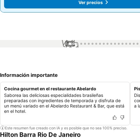
Ver precios
Ver precios
1 / 99
Información importante
Cocina gourmet en el restaurante Abelardo
Pi
Saborea las deliciosas especialidades brasileñas
Dis
preparadas con ingredientes de temporada y disfruta de
co
un menú variado en el Abelardo Restaurant & Bar, que está
a 
en el hotel.
Este resumen fue creado con IA y es posible que no sea 100% preciso.
Hilton Barra Rio De Janeiro