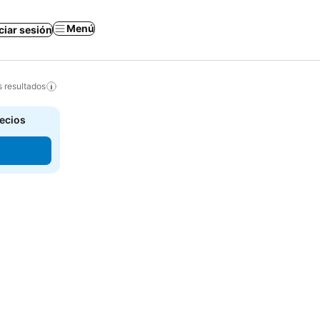
Menú
iciar sesión
s resultados
recios