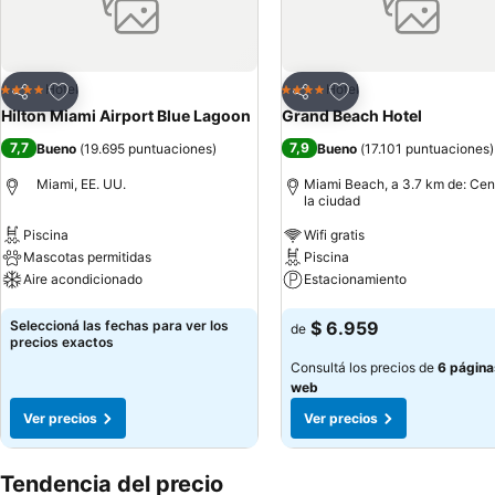
Añadir a favoritos
Añadir a favoritos
Hotel
Hotel
4 Estrellas
4 Estrellas
Compartir
Compartir
Hilton Miami Airport Blue Lagoon
Grand Beach Hotel
7,7
7,9
Bueno
(
19.695 puntuaciones
)
Bueno
(
17.101 puntuaciones
)
Miami, EE. UU.
Miami Beach, a 3.7 km de: Cen
la ciudad
Piscina
Wifi gratis
Mascotas permitidas
Piscina
Aire acondicionado
Estacionamiento
Ver precios
Ver precios
Seleccioná las fechas para ver los
$ 6.959
de
precios exactos
Consultá los precios de
6 página
web
Ver precios
Ver precios
Tendencia del precio