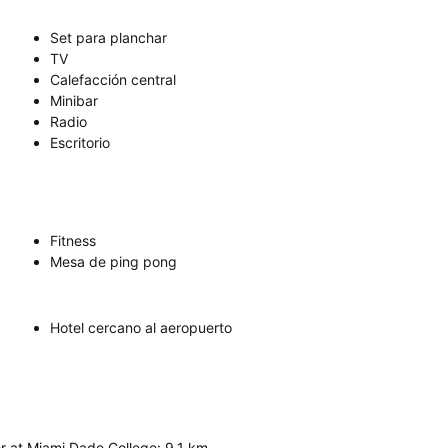
Set para planchar
TV
Calefacción central
Minibar
Radio
Escritorio
Fitness
Mesa de ping pong
Hotel cercano al aeropuerto
 at Miami Dade College
:
9.1
km