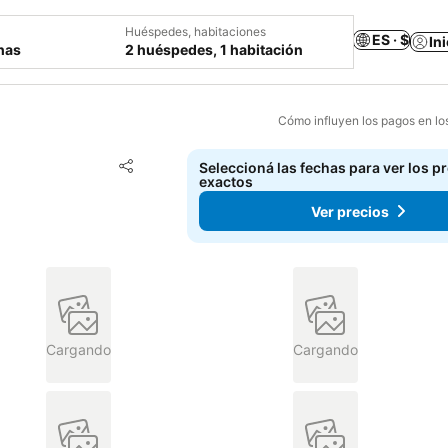
Huéspedes, habitaciones
ES · $
In
chas
2 huéspedes, 1 habitación
Cómo influyen los pagos en lo
Añadir a favoritos
Seleccioná las fechas para ver los p
Compartir
exactos
Ver precios
Cargando
Cargando