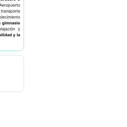
Aeropuerto
 transporte
lecimiento
n
gimnasio
lajación y
ilidad y la
riedad del
s huéspedes