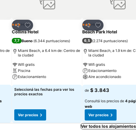
Añadir a favoritos
Añadir a favoritos
Hotel
Hotel
3 Estrellas
3 Estrellas
Compartir
Compartir
Collins Hotel
Beach Park Hotel
7,7
6,5
Bueno
(
6.344 puntuaciones
)
(
2.274 puntuaciones
)
tro de
Miami Beach, a 6.4 km de: Centro de
Miami Beach, a 1.9 km de: C
la ciudad
la ciudad
Wifi gratis
Wifi gratis
Piscina
Estacionamiento
Estacionamiento
Aire acondicionado
Ver precios
Ver precios
Seleccioná las fechas para ver los
$ 3.843
de
precios exactos
s
Consultá los precios de
4 pág
web
Ver precios
Ver precios
Ver todos los alojamiento