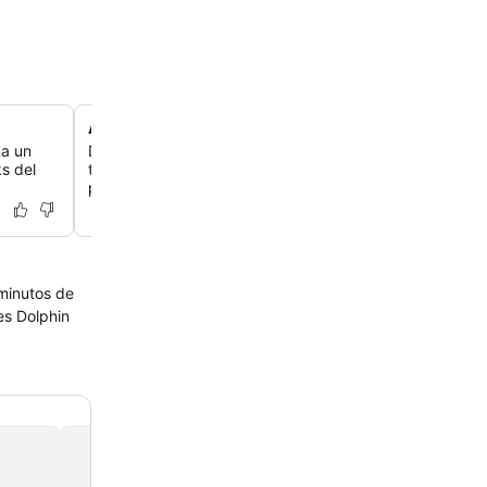
Amplias canchas deportivas al aire libre
ma un
Disfruta de un partido competitivo en las canchas de b
s del
tenis al aire libre de tamaño completo, una característic
poco común para una propiedad de aeropuerto.
 minutos de
es Dolphin