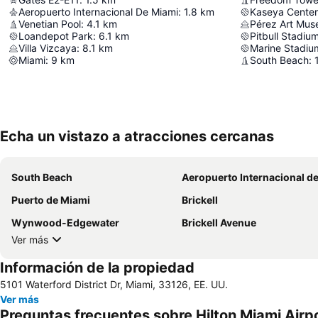
Aeropuerto Internacional De Miami
:
1.8
km
Kaseya Center
Venetian Pool
:
4.1
km
Pérez Art Mus
Loandepot Park
:
6.1
km
Pitbull Stadiu
Villa Vizcaya
:
8.1
km
Marine Stadiu
Miami
:
9
km
South Beach
:
Echa un vistazo a atracciones cercanas
South Beach
Aeropuerto Internacional de M
Puerto de Miami
Brickell
Wynwood-Edgewater
Brickell Avenue
Ver más
Información de la propiedad
5101 Waterford District Dr, Miami, 33126, EE. UU.
Ver más
Preguntas frecuentes sobre Hilton Miami Airp