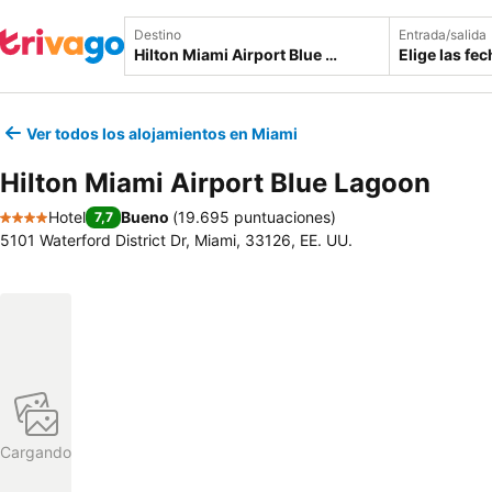
Destino
Entrada/salida
Elige las fe
Ver todos los alojamientos en Miami
Hilton Miami Airport Blue Lagoon
Hotel
Bueno
(
19.695 puntuaciones
)
7,7
4 Estrellas
5101 Waterford District Dr, Miami, 33126, EE. UU.
Cargando