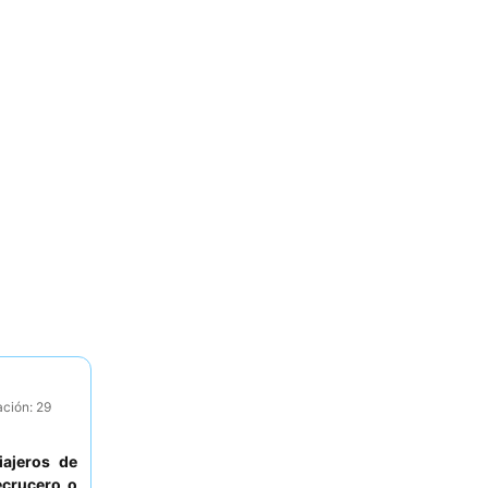
ación: 29
iajeros de
ecrucero o