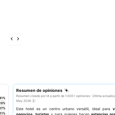
Resumen de opiniones
Resumen creado por IA a partir de 1.000+ opiniones · Última actualiz
41
%
May 2026
20
%
17
%
Este hotel es un centro urbano versátil, ideal para
v
11
%
negocios
,
turistas
y para quienes hacen
estancias pr