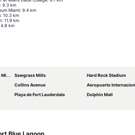
:
9.3
km
eum Miami
:
9.4
km
m
:
10.3
km
m
:
11.9
km
14.8
km
Ampliar mapa
iami
Sawgrass Mills
Hard Rock Stadium
Collins Avenue
Aeropuerto Internacional Fort Lauderd
Playa de Fort Lauderdale
Dolphin Mall
ort Blue Lagoon