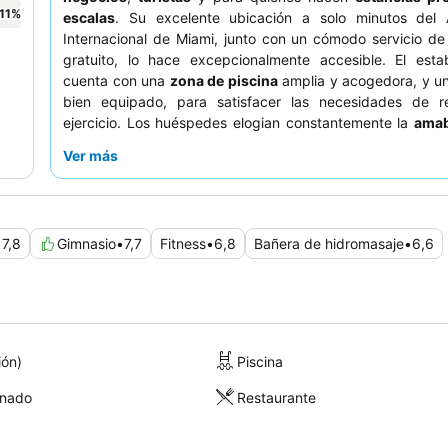
11
%
escalas
. Su excelente ubicación a solo minutos del 
Internacional de Miami, junto con un cómodo servicio de
gratuito, lo hace excepcionalmente accesible. El estab
cuenta con una
zona de piscina
amplia y acogedora, y u
bien equipado, para satisfacer las necesidades de re
ejercicio. Los huéspedes elogian constantemente la
amab
disposición del personal
, así como la calidad y va
Ver más
desayuno bufé
. Para una experiencia más tranquila, lo
deben solicitar una habitación con vistas al jardín.
•
7,8
Gimnasio
•
7,7
Fitness
•
6,8
Bañera de hidromasaje
•
6,6
ión)
Piscina
onado
Restaurante