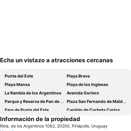
Echa un vistazo a atracciones cercanas
Ampliar mapa
Punta del Este
Playa Brava
Playa Mansa
Playa de los Ingleses
La Rambla de los Argentinos
Avenida Gorlero
Parque y Reserva de Pan de Azúcar
Plaza San Fernando de Maldonado
Faro de Punta del Este
Capitán de Corbeta Carlos A. Curbelo International Airport
Información de la propiedad
La Mano
Isla Gorriti
Rbla. de los Argentinos 1082, 20200, Piriápolis, Uruguay