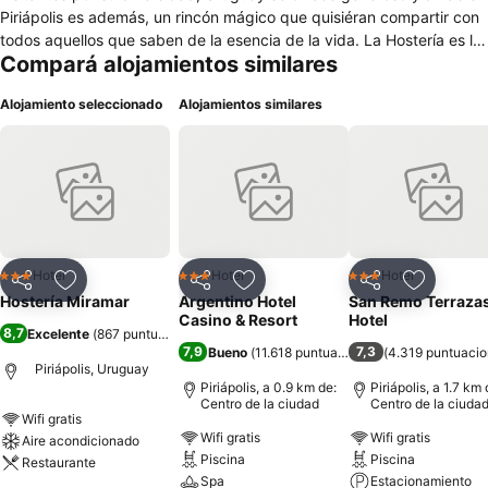
Piriápolis es además, un rincón mágico que quisiéran compartir con
todos aquellos que saben de la esencia de la vida. La Hostería es la
Compará alojamientos similares
proyección material de este deseo. Al entorno fecundo de una
exclusiva costa serrana, con la playa a sus pies, los cerros
Alojamiento seleccionado
Alojamientos similares
protegiéndolos, le agregan la calidez de sólo la atención
personalizada puede conseguir.
Hotel
Hotel
Hotel
3 Estrellas
3 Estrellas
3 Estrellas
Compartir
Añadir a favoritos
Compartir
Añadir a favoritos
Compartir
Añadir a 
Hostería Miramar
Argentino Hotel
San Remo Terraza
Casino & Resort
Hotel
8,7
Excelente
(
867 puntuaciones
)
7,9
7,3
Bueno
(
11.618 puntuaciones
)
(
4.319 puntuaci
Piriápolis, Uruguay
Piriápolis, a 0.9 km de:
Piriápolis, a 1.7 km 
Centro de la ciudad
Centro de la ciuda
Wifi gratis
Wifi gratis
Wifi gratis
Aire acondicionado
Piscina
Piscina
Restaurante
Spa
Estacionamiento