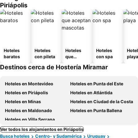
Piriápolis
Hoteles
Hoteles
Hoteles
Hoteles
Hotel
baratos
con pileta
que
con spa
play
aceptan
Destinos cerca de Hostería Miramar
mascotas
Hoteles en Montevideo
Hoteles en Punta del Este
Hoteles en Piriápolis
Hoteles en Atlántida
Hoteles en Minas
Hoteles en Ciudad de la Costa
Hoteles en Maldonado
Hoteles en Punta Ballena
Hoteles en Villa Serrana
Ver todos los alojamientos en Piriápolis
Busca hoteles
Centro- y Sudamérica
Uruguay