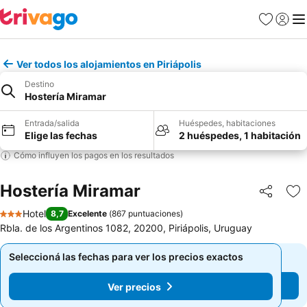
Favoritos
Iniciar 
Me
Ver todos los alojamientos en Piriápolis
Destino
Hostería Miramar
Entrada/salida
Huéspedes, habitaciones
Elige las fechas
2 huéspedes, 1 habitación
Cómo influyen los pagos en los resultados
Hostería Miramar
Compartir
Añ
Hotel
8,7
Excelente
(
867 puntuaciones
)
3 Estrellas
Rbla. de los Argentinos 1082, 20200, Piriápolis, Uruguay
Seleccioná las fechas para ver los precios exactos
Seleccioná las fechas para ver los precios exactos
Ver precios
Ver precios