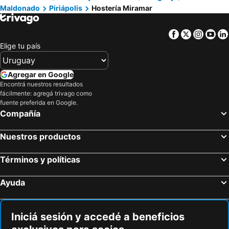
Maldonado
Piriápolis
Hostería Miramar
Facebook
Twitter
Insta
Yo
Elige tu país
Agregar en Google
Encontrá nuestros resultados
fácilmente: agregá trivago como
fuente preferida en Google.
Compañía
Nuestros productos
Términos y políticas
Ayuda
Iniciá sesión y accedé a beneficios