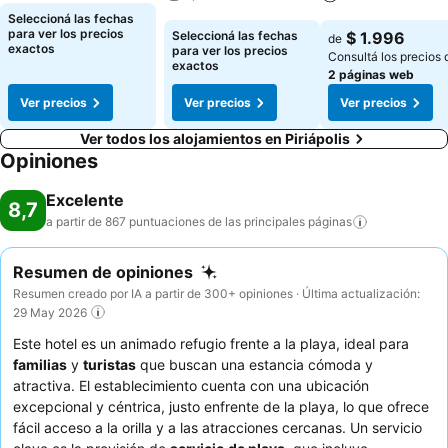
Ver precios
Seleccioná las fechas
Ver precios
Ver precios
para ver los precios
Seleccioná las fechas
$ 1.996
de
exactos
para ver los precios
Consultá los precios 
exactos
2 páginas web
Ver precios
Ver precios
Ver precios
Ver todos los alojamientos en Piriápolis
Opiniones
Excelente
8,7
a partir de 867 puntuaciones de las principales
páginas
Resumen de opiniones
Resumen creado por IA a partir de 300+ opiniones · Última actualización:
29 May 2026
Este hotel es un animado refugio frente a la playa, ideal para
familias
y
turistas
que buscan una estancia cómoda y
atractiva. El establecimiento cuenta con una ubicación
excepcional y céntrica, justo enfrente de la playa, lo que ofrece
fácil acceso a la orilla y a las atracciones cercanas. Un servicio