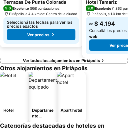
3 Estrellas
Terrazas De Punta Colorada
Hotel Tamariz
9,0
9,0
Excelente
(
958 puntuaciones
)
Excelente
(
1.363 pu
Piriápolis, a 4.4 km de: Centro de la ciudad
Piriápolis, a 1.0 km de
Seleccioná las fechas para ver los
$ 4.194
de
precios exactos
Consultá los precios
Ver precios
web
Ver preci
Ver todos los alojamientos en Piriápolis
Otros alojamientos en Piriápolis
Hotel
Departame
Apart hotel
nto
equipado
Categorías destacadas de hoteles en