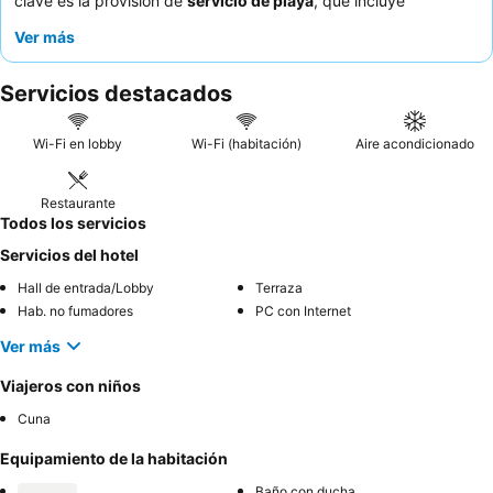
clave es la provisión de
servicio de playa
, que incluye
sombrillas, sillas y toallas, lo que garantiza una relajante
Ver más
experiencia junto al mar. Los huéspedes elogian
constantemente al
equipo del hotel
por su calidez y atención, y
Servicios destacados
el
desayuno bufé
por sus ofertas caseras y variadas, que
incluyen opciones sin gluten bajo petición. Para una experiencia
verdaderamente lujosa, considere reservar una de las
Wi-Fi en lobby
Wi-Fi (habitación)
Aire acondicionado
habitaciones con jacuzzi
por sus vistas privilegiadas y su
espacioso confort.
Restaurante
Todos los servicios
Servicios del hotel
Hall de entrada/Lobby
Terraza
Hab. no fumadores
PC con Internet
Ver más
Viajeros con niños
Cuna
Equipamiento de la habitación
Baño con ducha