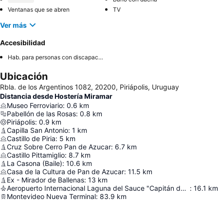
Ventanas que se abren
TV
Ver más
Accesibilidad
Hab. para personas con discapacidad
Ubicación
Rbla. de los Argentinos 1082, 20200, Piriápolis, Uruguay
Distancia desde Hostería Miramar
Museo Ferroviario
:
0.6
km
Pabellón de las Rosas
:
0.8
km
Piriápolis
:
0.9
km
Capilla San Antonio
:
1
km
Castillo de Piria
:
5
km
Cruz Sobre Cerro Pan de Azucar
:
6.7
km
Castillo Pittamiglio
:
8.7
km
La Casona (Baile)
:
10.6
km
Casa de la Cultura de Pan de Azucar
:
11.5
km
Ex - Mirador de Ballenas
:
13
km
Aeropuerto Internacional Laguna del Sauce "Capitán de Corbeta Carlos Curbelo"
:
16.1
km
Montevideo Nueva Terminal
:
83.9
km