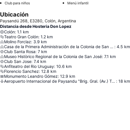
Club para niños
Menú infantil
Ubicación
Paysandú 268, E3280, Colón, Argentina
Distancia desde Hosteria Don Lopez
Colón
:
1.1
km
Teatro Gran Colón
:
1.2
km
Molino Forclaz
:
3.9
km
Casa de la Primera Administración de la Colonia de San José
:
4.5
km
Club Santa Rosa
:
7
km
Museo Històrico Regional de la Colonia de San José
:
7.1
km
Club San Jose
:
7.4
km
Anfiteatro del Rio Uruguay
:
10.6
km
Florencio Sanchez
:
12.8
km
Monumento Leandro Gómez
:
12.9
km
Aeropuerto Internacional de Paysandu "Brig. Gral. (Av.) Tydeo Larre Borges"
:
18
km