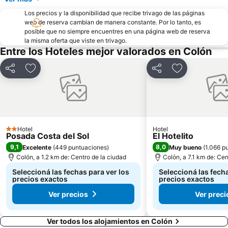
Los precios y la disponibilidad que recibe trivago de las páginas
web de reserva cambian de manera constante. Por lo tanto, es
posible que no siempre encuentres en una página web de reserva
la misma oferta que viste en trivago.
Entre los Hoteles mejor valorados en Colón
Compartir
Añadir a favoritos
Compartir
Añadir a favo
Hotel
Hotel
2 Estrellas
Posada Costa del Sol
El Hotelito
9,1
8,0
Excelente
(
449 puntuaciones
)
Muy bueno
(
1.066 p
Colón, a 1.2 km de: Centro de la ciudad
Colón, a 7.1 km de: Cen
Seleccioná las fechas para ver los
Seleccioná las fecha
precios exactos
precios exactos
Ver precios
Ver preci
Ver todos los alojamientos en Colón