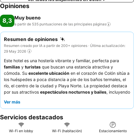
Opiniones
Muy bueno
8,3
a partir de 535 puntuaciones de las principales
páginas
Resumen de opiniones
Resumen creado por IA a partir de 200+ opiniones · Última actualización:
29 May 2026
Este hotel es una hostería vibrante y familiar, perfecta para
familias
y
turistas
que buscan una estancia atractiva y
cómoda. Su
excelente ubicación
en el corazón de Colón sitúa a
los huéspedes a poca distancia a pie de los baños termales, el
río, el centro de la ciudad y Playa Norte. La propiedad destaca
por sus atractivos
espectáculos nocturnos y bailes
, incluyendo
animadas "peñas" con música folclórica y karaoke, creando un
Ver más
ambiente festivo. Los huéspedes elogian constantemente el
servicio atento y dedicado
del personal y los propietarios, junto
Servicios destacados
con la deliciosa y variada oferta culinaria, especialmente las
empanadas y el pescado local, muy recomendados. Para una
experiencia más tranquila, los huéspedes podrían considerar
Wi-Fi en lobby
Wi-Fi (habitación)
Estacionamiento