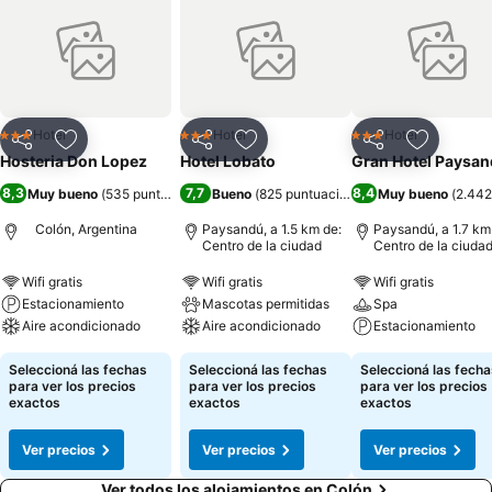
Hotel
Hotel
Hotel
3 Estrellas
3 Estrellas
3 Estrellas
Compartir
Añadir a favoritos
Compartir
Añadir a favoritos
Compartir
Añadir a 
Hosteria Don Lopez
Hotel Lobato
Gran Hotel Paysa
8,3
7,7
8,4
Muy bueno
(
535 puntuaciones
Bueno
)
(
825 puntuaciones
)
Muy bueno
(
2.442
Colón, Argentina
Paysandú, a 1.5 km de:
Paysandú, a 1.7 km
Centro de la ciudad
Centro de la ciuda
Wifi gratis
Wifi gratis
Wifi gratis
Estacionamiento
Mascotas permitidas
Spa
Aire acondicionado
Aire acondicionado
Estacionamiento
Seleccioná las fechas
Seleccioná las fechas
Seleccioná las fecha
para ver los precios
para ver los precios
para ver los precios
exactos
exactos
exactos
Ver precios
Ver precios
Ver precios
Ver todos los alojamientos en Colón