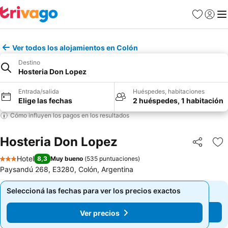
Favoritos
Iniciar 
Me
Ver todos los alojamientos en Colón
Destino
Hosteria Don Lopez
Entrada/salida
Huéspedes, habitaciones
Elige las fechas
2 huéspedes, 1 habitación
Cómo influyen los pagos en los resultados
Hosteria Don Lopez
Compartir
Añ
Hotel
8,3
Muy bueno
(
535 puntuaciones
)
3 Estrellas
Paysandú 268, E3280, Colón, Argentina
Seleccioná las fechas para ver los precios exactos
Seleccioná las fechas para ver los precios exactos
Ver precios
Ver precios