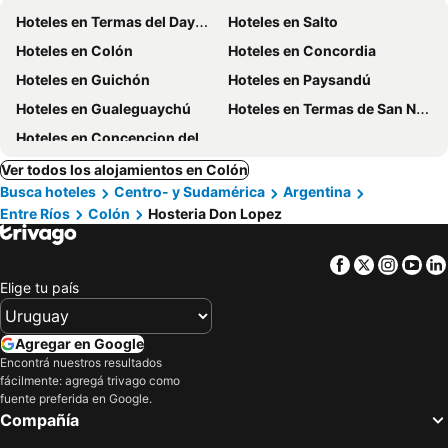
Hoteles en Termas del Dayman
Hoteles en Salto
Hoteles en Colón
Hoteles en Concordia
Hoteles en Guichón
Hoteles en Paysandú
Hoteles en Gualeguaychú
Hoteles en Termas de San Nicanor
Hoteles en Concepcion del Uruguay
Ver todos los alojamientos en Colón
Busca hoteles
Centro- y Sudamérica
Argentina
Entre Ríos
Colón
Hosteria Don Lopez
Facebook
Twitter
Insta
Yo
Elige tu país
Agregar en Google
Encontrá nuestros resultados
fácilmente: agregá trivago como
fuente preferida en Google.
Compañía