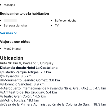
Masajes
Equipamiento de la habitación
Baño con ducha
Set para planchar
TV
Ver más
Viajeros con niños
Menú infantil
Ubicación
Ruta 90 km 6, Paysandú, Uruguay
Distancia desde Hotel La Castellana
Estadio Parque Artigas
:
2.7
km
Paysandú
:
3.5
km
Monumento Leandro Gómez
:
3.6
km
Florencio Sanchez
:
3.9
km
Aeropuerto Internacional de Paysandu "Brig. Gral. (Av.) Tydeo Larre Borges"
:
4.5
km
Anfiteatro del Rio Uruguay
:
5.4
km
Teatro Gran Colón
:
14.5
km
Molino Forclaz
:
18.1
km
Casa de la Primera Administración de la Colonia de San José
:
18.3
km