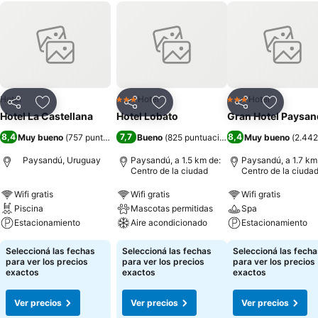
Hotel
Hotel
Hotel
3 Estrellas
3 Estrellas
Compartir
Añadir a favoritos
Compartir
Añadir a favoritos
Compartir
Añadir a 
Hotel La Castellana
Hotel Lobato
Gran Hotel Paysa
8,4
7,7
8,4
Muy bueno
(
757 puntuaciones
Bueno
)
(
825 puntuaciones
)
Muy bueno
(
2.442
Paysandú, Uruguay
Paysandú, a 1.5 km de:
Paysandú, a 1.7 km
Centro de la ciudad
Centro de la ciuda
Wifi gratis
Wifi gratis
Wifi gratis
Piscina
Mascotas permitidas
Spa
Estacionamiento
Aire acondicionado
Estacionamiento
Seleccioná las fechas
Seleccioná las fechas
Seleccioná las fecha
para ver los precios
para ver los precios
para ver los precios
exactos
exactos
exactos
Ver precios
Ver precios
Ver precios