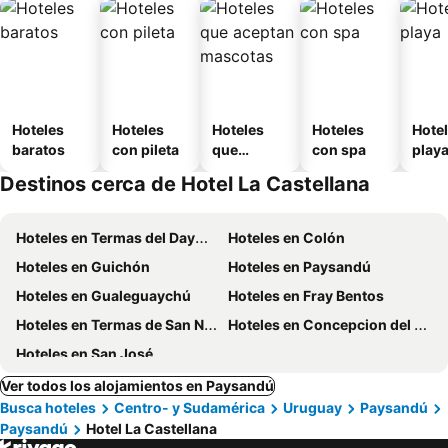
Hoteles
Hoteles
Hoteles
Hoteles
Hotel
baratos
con pileta
que
con spa
play
aceptan
Destinos cerca de Hotel La Castellana
mascotas
Hoteles en Termas del Dayman
Hoteles en Colón
Hoteles en Guichón
Hoteles en Paysandú
Hoteles en Gualeguaychú
Hoteles en Fray Bentos
Hoteles en Termas de San Nicanor
Hoteles en Concepcion del Uruguay
Hoteles en San José
Ver todos los alojamientos en Paysandú
Busca hoteles
Centro- y Sudamérica
Uruguay
Paysandú
Paysandú
Hotel La Castellana