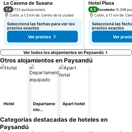
2 Estrellas
3 Estrellas
La Casona de Susana
Hotel Plaza
7,4
8,5
(
732 puntuaciones
)
Excelente
(
5.398 pu
Colón, a 1.3 km de: Centro de la ciudad
Colón, a 1.1 km de: Cen
Seleccioná las fechas para ver los
Seleccioná las fecha
precios exactos
precios exactos
Ver precios
Ver preci
Ver todos los alojamientos en Paysandú
Otros alojamientos en Paysandú
Hotel
Departame
Apart hotel
nto
equipado
Categorías destacadas de hoteles en
Paysandú