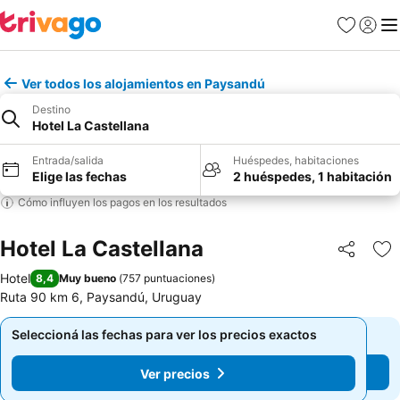
Favoritos
Iniciar 
Me
Ver todos los alojamientos en Paysandú
Destino
Hotel La Castellana
Entrada/salida
Huéspedes, habitaciones
Elige las fechas
2 huéspedes, 1 habitación
Cómo influyen los pagos en los resultados
Hotel La Castellana
Compartir
Añ
Hotel
8,4
Muy bueno
(
757 puntuaciones
)
Ruta 90 km 6, Paysandú, Uruguay
Seleccioná las fechas para ver los precios exactos
Seleccioná las fechas para ver los precios exactos
Ver precios
Ver precios