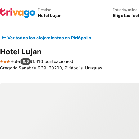
Destino
Entrada/salida
Elige las fe
Ver todos los alojamientos en Piriápolis
Hotel Lujan
Hotel
(
1.416 puntuaciones
)
6,8
3 Estrellas
Gregorio Sanabria 939, 20200, Piriápolis, Uruguay