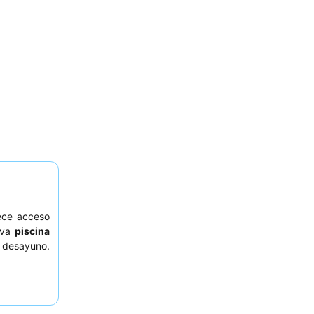
ece acceso
tiva
piscina
 desayuno.