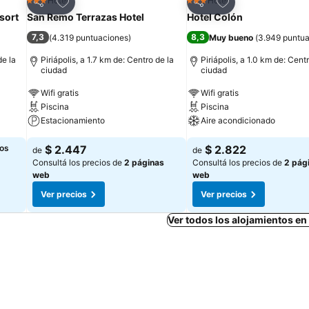
Añadir a favoritos
Añadir a favoritos
Hotel
Hotel
3 Estrellas
3 Estrellas
Compartir
Compartir
sort
San Remo Terrazas Hotel
Hotel Colón
7,3
8,3
(
4.319 puntuaciones
)
Muy bueno
(
3.949 puntu
de la
Piriápolis, a 1.7 km de: Centro de la
Piriápolis, a 1.0 km de: Cent
ciudad
ciudad
Wifi gratis
Wifi gratis
Piscina
Piscina
Estacionamiento
Aire acondicionado
los
$ 2.447
$ 2.822
de
de
Consultá los precios de
2 páginas
Consultá los precios de
2 pág
web
web
Ver precios
Ver precios
Ver todos los alojamientos en 