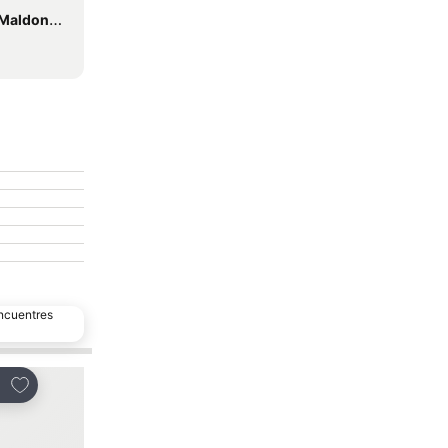
aldonado
encuentres
Añadir a favoritos
Añadir a favoritos
partir
Compartir