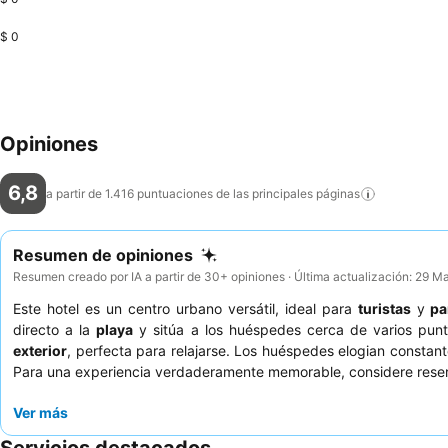
$ 0
Opiniones
6,8
a partir de 1.416 puntuaciones de las principales
páginas
Resumen de opiniones
Resumen creado por IA a partir de 30+ opiniones · Última actualización: 29 
Este hotel es un centro urbano versátil, ideal para
turistas
y
pa
directo a la
playa
y sitúa a los huéspedes cerca de varios punt
exterior
, perfecta para relajarse. Los huéspedes elogian constan
Para una experiencia verdaderamente memorable, considere rese
Ver más
Servicios destacados