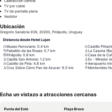
Calefacción central
TV por cable
TV de pantalla plana
Vestidor
Ubicación
Gregorio Sanabria 939, 20200, Piriápolis, Uruguay
Distancia desde Hotel Lujan
Museo Ferroviario
:
0.4
km
Castillo Pittami
Pabellón de las Rosas
:
0.7
km
La Casona (Bai
Piriápolis
:
0.8
km
Casa de la Cu
Capilla San Antonio
:
1.2
km
Ex - Mirador d
Castillo de Piria
:
4.8
km
Cruz Sobre Cerro Pan de Azucar
:
6.5
km
Montevideo Nu
Echa un vistazo a atracciones cercanas
Punta del Este
Playa Brava