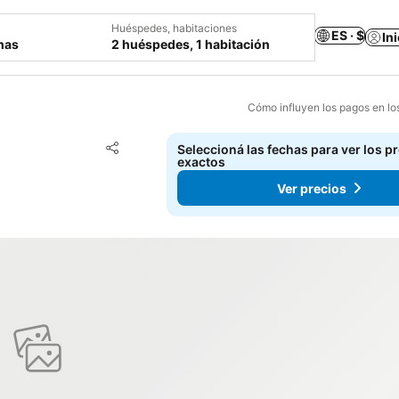
Huéspedes, habitaciones
ES · $
In
chas
2 huéspedes, 1 habitación
Cómo influyen los pagos en lo
Añadir a favoritos
Seleccioná las fechas para ver los p
Compartir
exactos
Ver precios