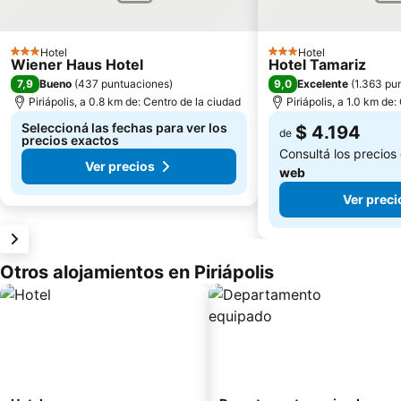
Hotel
Hotel
3 Estrellas
3 Estrellas
Wiener Haus Hotel
Hotel Tamariz
7,9
9,0
Bueno
(
437 puntuaciones
)
Excelente
(
1.363 pu
Piriápolis, a 0.8 km de: Centro de la ciudad
Piriápolis, a 1.0 km de
Seleccioná las fechas para ver los
$ 4.194
de
precios exactos
Consultá los precios
Ver precios
web
Ver preci
Otros alojamientos en Piriápolis