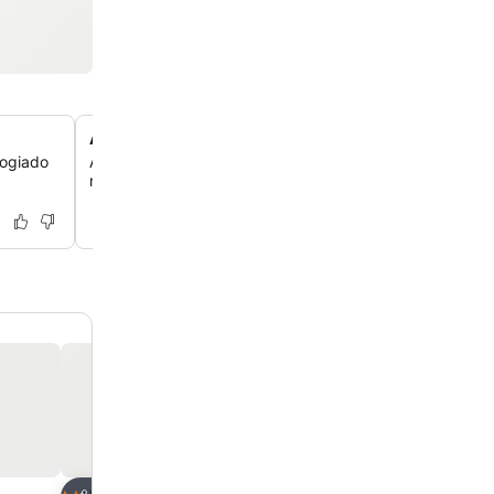
A un paso de la playa de Piriápolis
logiado
Accede directamente a la arena, ya que el hotel está a 
metros de la playa, ideal para tomar el sol y nadar.