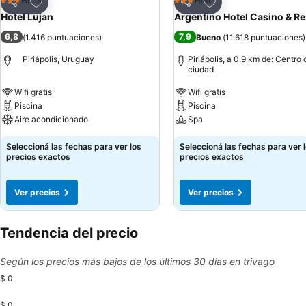
Añadir a favoritos
Añadir a favoritos
Hotel
Hotel
3 Estrellas
3 Estrellas
Compartir
Compartir
Hotel Lujan
Argentino Hotel Casino & Re
6,8
7,9
(
1.416 puntuaciones
)
Bueno
(
11.618 puntuaciones
)
Piriápolis, Uruguay
Piriápolis, a 0.9 km de: Centro 
ciudad
Wifi gratis
Wifi gratis
Piscina
Piscina
Aire acondicionado
Spa
Seleccioná las fechas para ver los
Seleccioná las fechas para ver 
precios exactos
precios exactos
Ver precios
Ver precios
Tendencia del precio
Según los precios más bajos de los últimos 30 días en trivago
$ 0
$ 0