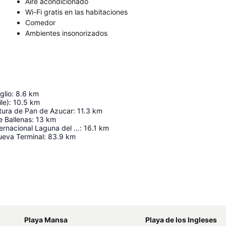
Aire acondicionado
Wi-Fi gratis en las habitaciones
Comedor
Ambientes insonorizados
glio
:
8.6
km
le)
:
10.5
km
ltura de Pan de Azucar
:
11.3
km
e Ballenas
:
13
km
Aeropuerto Internacional Laguna del Sauce "Capitán de Corbeta Carlos Curbelo"
:
16.1
km
eva Terminal
:
83.9
km
Ampliar mapa
Playa Mansa
Playa de los Ingleses