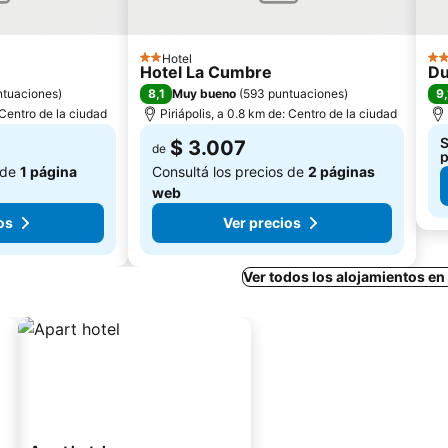
Hotel
2 Estrellas
3 E
Hotel La Cumbre
Du
8,1
9,
ntuaciones
)
Muy bueno
(
593 puntuaciones
)
: Centro de la ciudad
Piriápolis, a 0.8 km de: Centro de la ciudad
S
$ 3.007
de
p
 de
1 página
Consultá los precios de
2 páginas
web
os
Ver precios
Ver todos los alojamientos en 