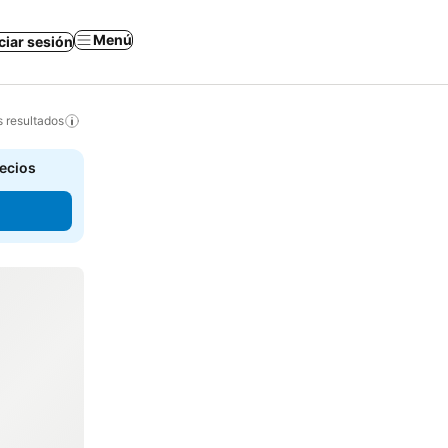
Menú
iciar sesión
s resultados
recios