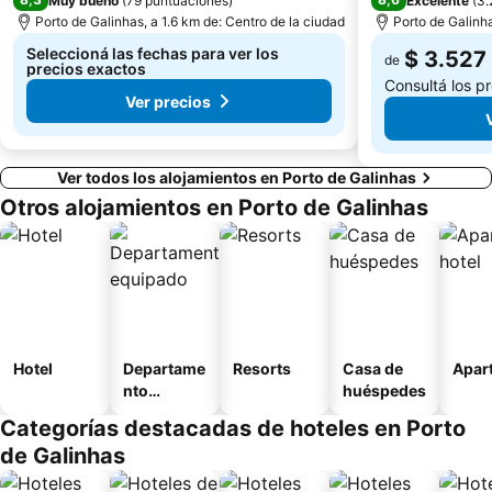
Muy bueno
(
79 puntuaciones
)
Excelente
(
3.
Porto de Galinhas, a 1.6 km de: Centro de la ciudad
Porto de Galinha
Seleccioná las fechas para ver los
$ 3.527
de
precios exactos
Consultá los p
Ver precios
Ver todos los alojamientos en Porto de Galinhas
Otros alojamientos en Porto de Galinhas
Hotel
Departame
Resorts
Casa de
Apart
nto
huéspedes
equipado
Categorías destacadas de hoteles en Porto
de Galinhas