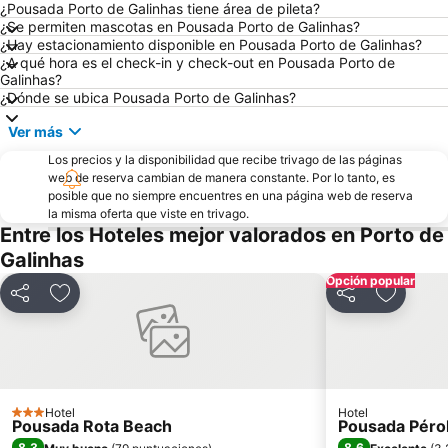
¿Pousada Porto de Galinhas tiene área de pileta?
¿Se permiten mascotas en Pousada Porto de Galinhas?
¿Hay estacionamiento disponible en Pousada Porto de Galinhas?
¿A qué hora es el check-in y check-out en Pousada Porto de
Galinhas?
¿Dónde se ubica Pousada Porto de Galinhas?
Ver más
Los precios y la disponibilidad que recibe trivago de las páginas
web de reserva cambian de manera constante. Por lo tanto, es
posible que no siempre encuentres en una página web de reserva
la misma oferta que viste en trivago.
Entre los Hoteles mejor valorados en Porto de
Galinhas
Opción popular
Compartir
Añadir a favoritos
Compartir
Añadir a
Hotel
Hotel
3 Estrellas
Pousada Rota Beach
Pousada Pérol
8,3
8,6