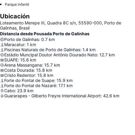
Parque infantil
Ubicación
Loteamento Merepe III, Quadra 8C s/n, 55590-000, Porto de
Galinhas, Brasil
Distancia desde Pousada Porto de Galinhas
Porto de Galinhas
:
0.7
km
Maracatur
:
1
km
Piscinas Naturais de Porto de Galinhas
:
1.4
km
Estádio Muncipal Doutor Antônio Dourado Neto
:
12.7
km
SUAPE
:
15.6
km
Arena Massangana
:
15.7
km
Costa Dourada
:
15.8
km
Cristo Redentor
:
15.8
km
Forte do Pontal de Suape
:
15.9
km
Forte do Pontal de Nazaré
:
17.1
km
Cabo
:
23.9
km
Guararapes - Gilberto Freyre International Airport
:
42.6
km