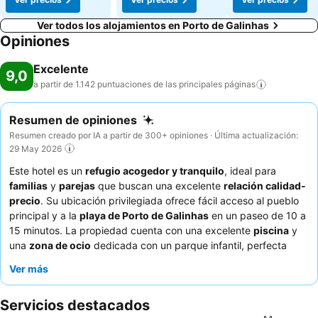
Ver todos los alojamientos en Porto de Galinhas
Opiniones
Excelente
9,0
a partir de 1.142 puntuaciones de las principales
páginas
Resumen de opiniones
Resumen creado por IA a partir de 300+ opiniones · Última actualización:
29 May 2026
Este hotel es un
refugio acogedor y tranquilo
, ideal para
familias
y
parejas
que buscan una excelente
relación calidad-
precio
. Su ubicación privilegiada ofrece fácil acceso al pueblo
principal y a la
playa de Porto de Galinhas
en un paseo de 10 a
15 minutos. La propiedad cuenta con una excelente
piscina
y
una
zona de ocio
dedicada con un parque infantil, perfecta
para todas las edades. Los huéspedes elogian constantemente
Ver más
al
personal atento y amable
, especialmente la hospitalidad del
propietario, y el delicioso y variado
desayuno buffet
que
Servicios destacados
incluye zumos frescos y especialidades regionales. Para una