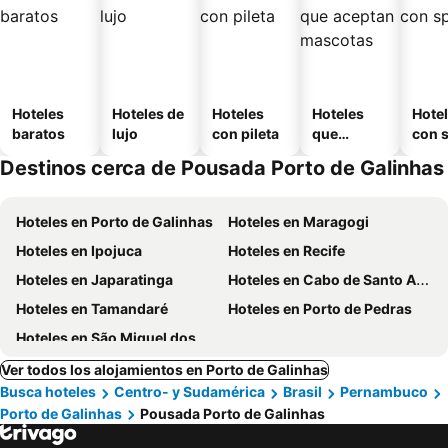
Hoteles
Hoteles de
Hoteles
Hoteles
Hote
baratos
lujo
con pileta
que
con 
aceptan
Destinos cerca de Pousada Porto de Galinhas
mascotas
Hoteles en Porto de Galinhas
Hoteles en Maragogi
Hoteles en Ipojuca
Hoteles en Recife
Hoteles en Japaratinga
Hoteles en Cabo de Santo Agostinho
Hoteles en Tamandaré
Hoteles en Porto de Pedras
Hoteles en São Miguel dos Milagres
Ver todos los alojamientos en Porto de Galinhas
Busca hoteles
Centro- y Sudamérica
Brasil
Pernambuco
Porto de Galinhas
Pousada Porto de Galinhas