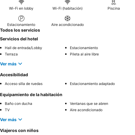
experiencia más tranquila, los huéspedes recomiendan solicitar
una habitación con vistas al jardín.
Wi-Fi en lobby
Wi-Fi (habitación)
Piscina
Estacionamiento
Aire acondicionado
Todos los servicios
Servicios del hotel
Hall de entrada/Lobby
Estacionamiento
Terraza
Pileta al aire libre
Ver más
Accesibilidad
Acceso silla de ruedas
Estacionamiento adaptado
Equipamiento de la habitación
Baño con ducha
Ventanas que se abren
TV
Aire acondicionado
Ver más
Viajeros con niños