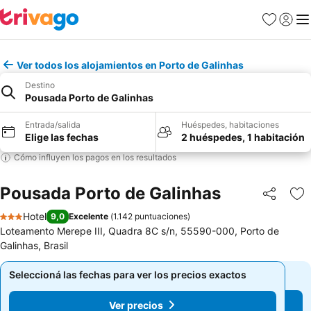
Favoritos
Iniciar 
Me
Ver todos los alojamientos en Porto de Galinhas
Destino
Pousada Porto de Galinhas
Entrada/salida
Huéspedes, habitaciones
Elige las fechas
2 huéspedes, 1 habitación
Cómo influyen los pagos en los resultados
Pousada Porto de Galinhas
Compartir
Añ
Hotel
9,0
Excelente
(
1.142 puntuaciones
)
3 Estrellas
Loteamento Merepe III, Quadra 8C s/n, 55590-000, Porto de
Galinhas, Brasil
Seleccioná las fechas para ver los precios exactos
Seleccioná las fechas para ver los precios exactos
Ver precios
Ver precios