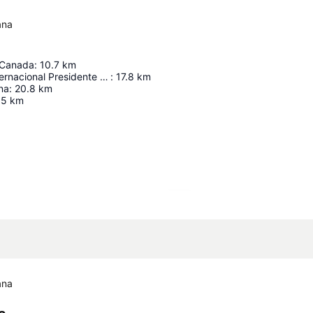
ana
 Canada
:
10.7
km
Aeropuerto Internacional Presidente Profesor Juan Bosch
:
17.8
km
na
:
20.8
km
.5
km
Ampliar mapa
ana