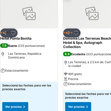
Añadir a favoritos
Añadir a favoritos
Hotel
Hotel
2 Estrellas
4 Estrellas
Compartir
Compartir
Hotel Punta Bonita
Donoma Las Terrenas Beac
Hotel & Spa, Autograph
7,9
Bueno
(
235 puntuaciones
)
Collection
Las Terrenas, República
8,8
Excelente
(
333 puntuacione
Dominicana
Las Terrenas, a 2.5 km de: Cen
la ciudad
Estacionamiento
Wifi gratis
Piscina
Estacionamiento
Seleccioná las fechas para ver los
precios exactos
Seleccioná las fechas para ver 
precios exactos
Ver precios
Ver precios