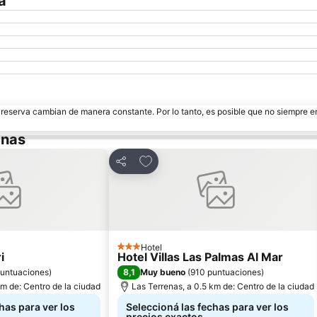
a
e reserva cambian de manera constante. Por lo tanto, es posible que no siempre 
enas
itos
Añadir a favoritos
Compartir
Hotel
3 Estrellas
i
Hotel Villas Las Palmas Al Mar
8,1
puntuaciones
)
Muy bueno
(
910 puntuaciones
)
km de: Centro de la ciudad
Las Terrenas, a 0.5 km de: Centro de la ciudad
has para ver los
Seleccioná las fechas para ver los
precios exactos