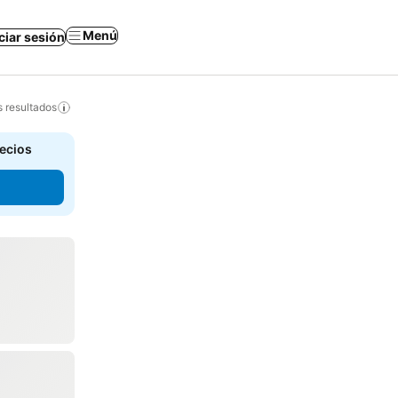
Menú
iciar sesión
s resultados
recios