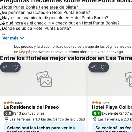
Preguntas frecuentes sobre Hotel Punta Bonit
¿Hotel Punta Bonita tiene área de pileta?
¿Se permiten mascotas en Hotel Punta Bonita?
¿Hay estacionamiento disponible en Hotel Punta Bonita?
¿A qué hora es el check-in y check-out en Hotel Punta Bonita?
¿Dónde se ubica Hotel Punta Bonita?
Ver más
Los precios y la disponibilidad que recibe trivago de las páginas web d
en una página web de reserva la misma oferta que viste en trivago.
Entre los Hoteles mejor valorados en Las Terr
Añadir a favoritos
Añadir a favor
Compartir
Compartir
Hotel
Hotel
3 Estrellas
3 Estrellas
La Residencia del Paseo
Hotel Playa Colibr
6,9
8,7
(
343 puntuaciones
)
Excelente
(
2.137 
Las Terrenas, a 1.0 km de: Centro de la ciudad
Las Terrenas, a 2.3 
Seleccioná las fechas para ver los
Seleccioná las fec
precios exactos
precios exactos