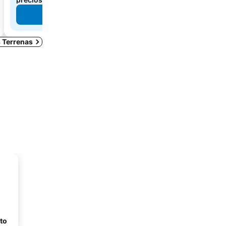
Ver precios
Ver 
s Terrenas
to