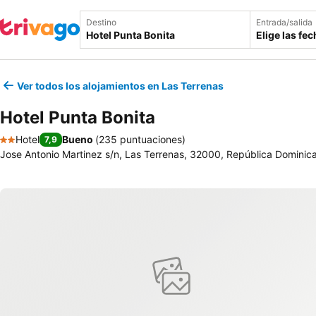
Destino
Entrada/salida
Elige las fe
Ver todos los alojamientos en Las Terrenas
Hotel Punta Bonita
Hotel
Bueno
(
235 puntuaciones
)
7,9
2 Estrellas
Jose Antonio Martinez s/n, Las Terrenas, 32000, República Dominic