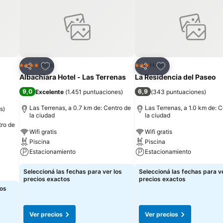
Añadir a favoritos
Añadir a favoritos
Hotel
Hotel
4 Estrellas
3 Estrellas
Compartir
Compartir
h
Albachiara Hotel - Las Terrenas
La Residencia del Paseo
9,0
6,9
Excelente
(
1.451 puntuaciones
)
(
343 puntuaciones
)
Las Terrenas, a 0.7 km de: Centro de
Las Terrenas, a 1.0 km de: 
s
)
la ciudad
la ciudad
tro de
Wifi gratis
Wifi gratis
Piscina
Piscina
Estacionamiento
Estacionamiento
Seleccioná las fechas para ver los
Seleccioná las fechas para ve
precios exactos
precios exactos
los
Ver precios
Ver precios