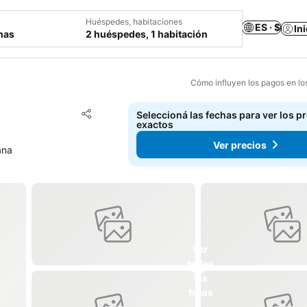
Huéspedes, habitaciones
ES · $
In
chas
2 huéspedes, 1 habitación
Cómo influyen los pagos en lo
Añadir a favoritos
Seleccioná las fechas para ver los p
Compartir
exactos
Ver precios
ana