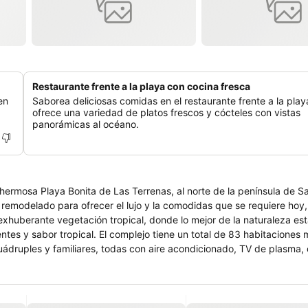
Restaurante frente a la playa con cocina fresca
en
Saborea deliciosas comidas en el restaurante frente a la play
ofrece una variedad de platos frescos y cócteles con vistas
panorámicas al océano.
a hermosa Playa Bonita de Las Terrenas, al norte de la península de 
remodelado para ofrecer el lujo y la comodidas que se requiere hoy,
ntes y sabor tropical. El complejo tiene un total de 83 habitaciones
uádruples y familiares, todas con aire acondicionado, TV de plasma, 
cálidos. El restaurante y el bar son directamente frente al mar con u
lamente tomar el sol, además de albergar las mejores fiestas y event