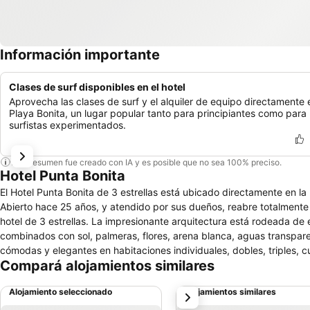
Información importante
Clases de surf disponibles en el hotel
Aprovecha las clases de surf y el alquiler de equipo directamente 
Playa Bonita, un lugar popular tanto para principiantes como para
surfistas experimentados.
Este resumen fue creado con IA y es posible que no sea 100% preciso.
Hotel Punta Bonita
El Hotel Punta Bonita de 3 estrellas está ubicado directamente en l
Abierto hace 25 años, y atendido por sus dueños, reabre totalmente 
hotel de 3 estrellas. La impresionante arquitectura está rodeada de exhuberante vegetación tropical, donde lo mejor de la naturaleza están
combinados con sol, palmeras, flores, arena blanca, aguas transpare
cómodas y elegantes en habitaciones individuales, dobles, triples, c
Compará alojamientos similares
fuerte, teléfono, baño privado y balcón. Están decorada con colores 
impagable. Un lugar ideal para descansar. Los amplios espacios de esta imponente estructura cuenta con una espectacular piscina con jacuzzi y
Alojamiento seleccionado
Alojamientos similares
siguiente
tumbonas al aire libre donde los huéspedes pueden relajarse tranqui
huéspedes.