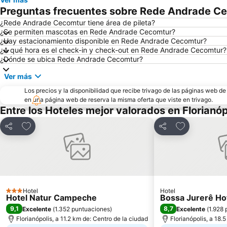
Preguntas frecuentes sobre Rede Andrade C
¿Rede Andrade Cecomtur tiene área de pileta?
¿Se permiten mascotas en Rede Andrade Cecomtur?
¿Hay estacionamiento disponible en Rede Andrade Cecomtur?
¿A qué hora es el check-in y check-out en Rede Andrade Cecomtur?
¿Dónde se ubica Rede Andrade Cecomtur?
Ver más
Los precios y la disponibilidad que recibe trivago de las páginas web d
en una página web de reserva la misma oferta que viste en trivago.
Entre los Hoteles mejor valorados en Florianóp
Añadir a favoritos
Añadir a favo
Compartir
Compartir
Hotel
Hotel
3 Estrellas
Hotel Natur Campeche
Bossa Jurerê Ho
9,1
8,7
Excelente
(
1.352 puntuaciones
)
Excelente
(
1.928 
Florianópolis, a 11.2 km de: Centro de la ciudad
Florianópolis, a 18.