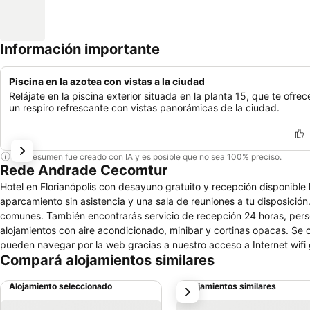
Información importante
Piscina en la azotea con vistas a la ciudad
Relájate en la piscina exterior situada en la planta 15, que te ofrec
un respiro refrescante con vistas panorámicas de la ciudad.
Este resumen fue creado con IA y es posible que no sea 100% preciso.
Rede Andrade Cecomtur
Hotel en Florianópolis con desayuno gratuito y recepción disponible 
aparcamiento sin asistencia y una sala de reuniones a tu disposición.
comunes. También encontrarás servicio de recepción 24 horas, pers
alojamientos con aire acondicionado, minibar y cortinas opacas. Se 
pueden navegar por la web gracias a nuestro acceso a Internet wifi gr
Compará alojamientos similares
de pelo. Los servicios de ocio y esparcimiento en este hotel incluyen u
Alojamiento seleccionado
Alojamientos similares
siguiente