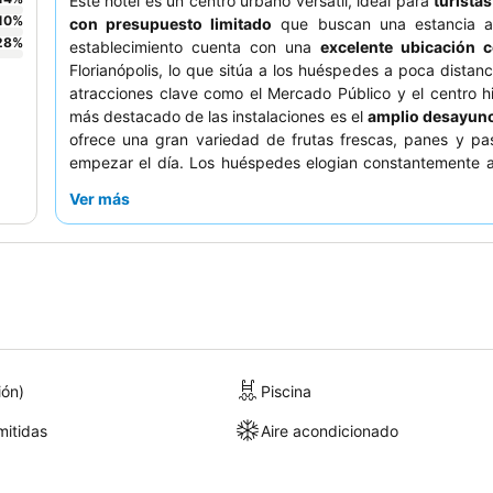
Este hotel es un centro urbano versátil, ideal para
turistas
10
%
con presupuesto limitado
que buscan una estancia a
28
%
establecimiento cuenta con una
excelente ubicación c
Florianópolis, lo que sitúa a los huéspedes a poca distanc
atracciones clave como el Mercado Público y el centro hi
más destacado de las instalaciones es el
amplio desayuno
ofrece una gran variedad de frutas frescas, panes y pa
empezar el día. Los huéspedes elogian constantemente 
de limpieza
y a los de la zona de desayuno por su servic
Ver más
atento. Para una estancia más tranquila, los huéspede
considerar solicitar una habitación renovada en la sext
planta.
ión)
Piscina
itidas
Aire acondicionado