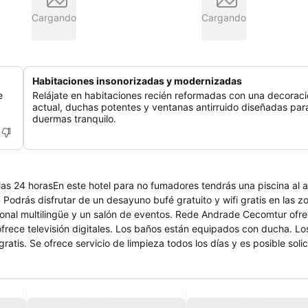
Cargando
Cargando
Habitaciones insonorizadas y modernizadas
e
Relájate en habitaciones recién reformadas con una decorac
actual, duchas potentes y ventanas antirruido diseñadas par
duermas tranquilo.
las 24 horasEn este hotel para no fumadores tendrás una piscina al ai
 Podrás disfrutar de un desayuno bufé gratuito y wifi gratis en las z
onal multilingüe y un salón de eventos. Rede Andrade Cecomtur ofr
ofrece televisión digitales. Los baños están equipados con ducha. L
atis. Se ofrece servicio de limpieza todos los días y es posible soli
na piscina al aire libre.