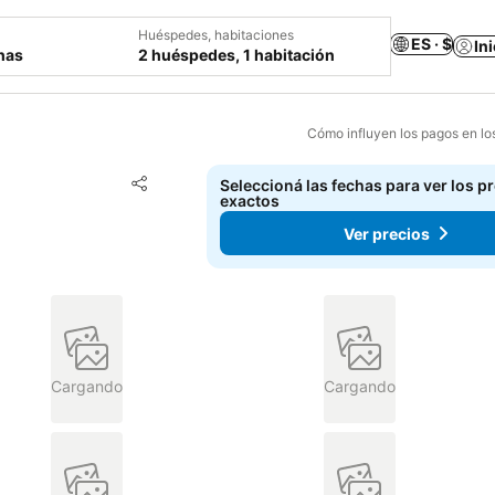
Huéspedes, habitaciones
ES · $
In
chas
2 huéspedes, 1 habitación
Cómo influyen los pagos en lo
Añadir a favoritos
Seleccioná las fechas para ver los p
Compartir
exactos
Ver precios
Cargando
Cargando