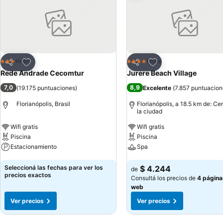
Añadir a favoritos
Añadir a favoritos
Hotel
Hotel
3 Estrellas
4 Estrellas
Compartir
Compartir
Rede Andrade Cecomtur
Jurere Beach Village
7,0
8,9
(
19.175 puntuaciones
)
Excelente
(
7.857 puntuacion
Florianópolis, Brasil
Florianópolis, a 18.5 km de: Ce
la ciudad
Wifi gratis
Wifi gratis
Piscina
Piscina
Estacionamiento
Spa
Ver precios
Ver precios
Seleccioná las fechas para ver los
$ 4.244
de
precios exactos
Consultá los precios de
4 página
web
Ver precios
Ver precios