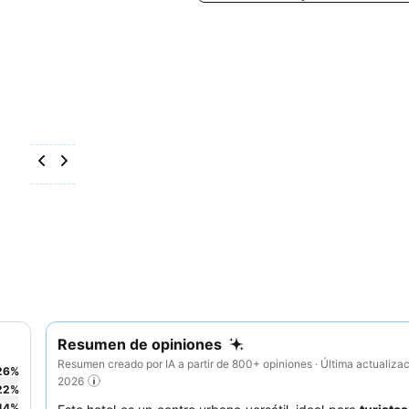
Resumen de opiniones
Resumen creado por IA a partir de 800+ opiniones · Última actualiza
26
%
2026
22
%
14
%