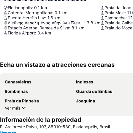
Florianópolis
:
0.1
km
Praia da Joaq
Catedral Metropolitana
:
0.1
km
Praia Mole
:
11.
Puente Hercílio Luz
:
1.6
km
Campeche
:
12
Διεθνής Αερολιμένας Αθηνών «Ελευθέριος Βενιζέλος»
:
3.8
km
Praia da Galhe
Estádio Aderbal Ramos da Silva
:
8.1
km
Praia do Moç
Floripa Airport
:
8.4
km
Echa un vistazo a atracciones cercanas
Canasvieiras
Ingleses
Bombinhas
Guarda do Embaú
Praia da Pinheira
Joaquina
Ver más
Información de la propiedad
R. Arcipreste Paiva, 107, 88010-530, Florianópolis, Brasil
Ver más