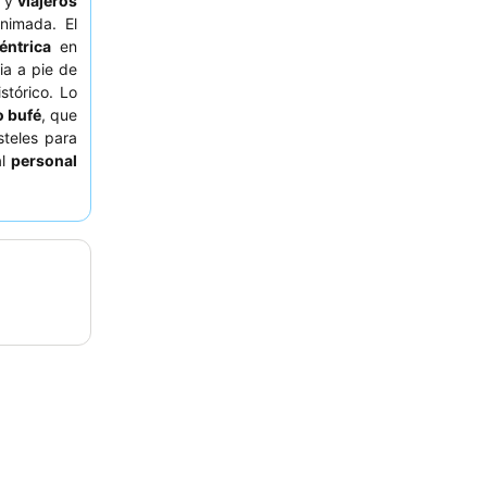
y
viajeros
nimada. El
éntrica
en
ia a pie de
stórico. Lo
 bufé
, que
steles para
al
personal
io amable y
s deberían
a o séptima