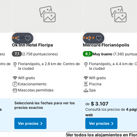
Añadir a favoritos
Añadir a favoritos
Hotel
Hotel
2 Estrellas
4 Estrellas
Compartir
Compartir
Ok Inn Hotel Floripa
Mercure Florianópolis
7,1
8,1
es
)
(
2.756 puntuaciones
)
Muy bueno
(
7.360 puntua
ntro de
Florianópolis, a 2.8 km de: Centro de
Florianópolis, a 4.4 km de: 
la ciudad
la ciudad
Wifi gratis
Wifi gratis
Estacionamiento
Piscina
Mascotas permitidas
Spa
Ver precios
Ver precios
Seleccioná las fechas para ver los
$ 3.107
de
precios exactos
s
Consultá los precios de
4 pág
web
Ver precios
Ver precios
Ver todos los alojamientos en Flo