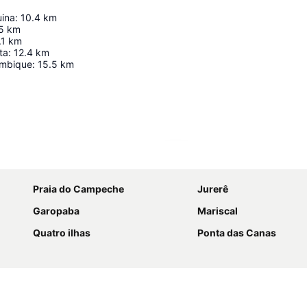
uina
:
10.4
km
5
km
.1
km
ta
:
12.4
km
ambique
:
15.5
km
Ampliar mapa
Praia do Campeche
Jurerê
Garopaba
Mariscal
Quatro ilhas
Ponta das Canas