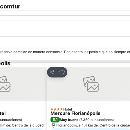
ecomtur
e reserva cambian de manera constante. Por lo tanto, es posible que no siempre 
olis
ritos
Añadir a favoritos
Compartir
Hotel
4 Estrellas
tel
Mercure Florianópolis
8,1
puntuaciones
)
Muy bueno
(
7.360 puntuaciones
)
5 km de: Centro de la ciudad
Florianópolis, a 4.4 km de: Centro de la ciuda