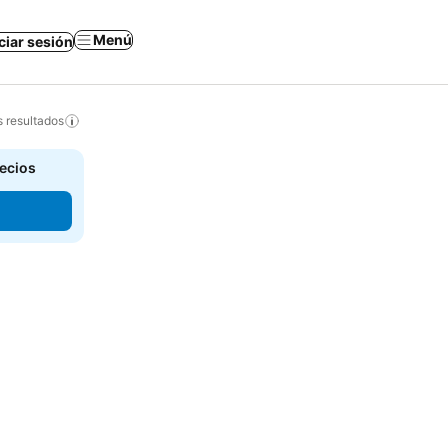
Menú
iciar sesión
s resultados
recios