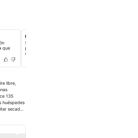
Desayuno con vistas al Atlántico
ión
Saborea un bufé variado por la mañana con fruta fresca
a que
pasteles, mientras disfrutas de unas vistas preciosas al
comedor de la última planta.
re libre,
onas
ece 135
os huéspedes
citar secador