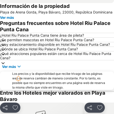
Información de la propiedad
Playa de Arena Gorda, Playa Bávaro, 23000, República Dominicana
Ver más
Preguntas frecuentes sobre Hotel Riu Palace
Punta Cana
¿Hotel Riu Palace Punta Cana tiene área de pileta?
¿Se permiten mascotas en Hotel Riu Palace Punta Cana?
¿Hay estacionamiento disponible en Hotel Riu Palace Punta Cana?
¿Dónde se ubica Hotel Riu Palace Punta Cana?
¿Qué atracciones populares están cerca de Hotel Riu Palace Punta
Cana?
Ver más
Los precios y la disponibilidad que recibe trivago de las páginas
web de reserva cambian de manera constante. Por lo tanto, es
posible que no siempre encuentres en una página web de reserva
la misma oferta que viste en trivago.
Entre los Hoteles mejor valorados en Playa
Bávaro
Compartir
Añadir a favoritos
Compartir
Añadir 