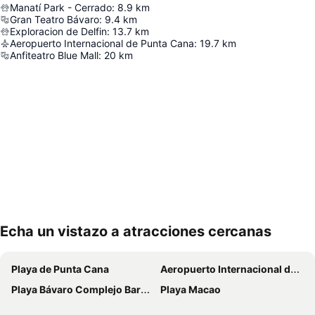
Manatí Park - Cerrado
:
8.9
km
Gran Teatro Bávaro
:
9.4
km
Exploracion de Delfin
:
13.7
km
Aeropuerto Internacional de Punta Cana
:
19.7
km
Anfiteatro Blue Mall
:
20
km
Echa un vistazo a atracciones cercanas
Ampliar mapa
Playa de Punta Cana
Aeropuerto Internacional de Punta Cana
Playa Bávaro Complejo Barceló Bávaro
Playa Macao