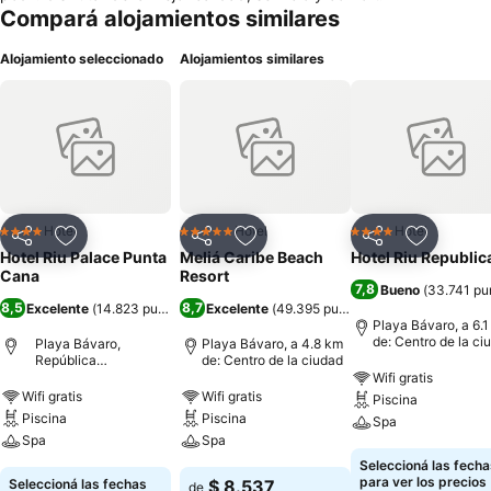
Compará alojamientos similares
Alojamiento seleccionado
Alojamientos similares
Hotel
Hotel
Hotel
4 Estrellas
5 Estrellas
4 Estrellas
Compartir
Añadir a favoritos
Compartir
Añadir a favoritos
Compartir
Añadir a 
Hotel Riu Palace Punta
Meliá Caribe Beach
Hotel Riu Republic
Cana
Resort
7,8
Bueno
(
33.741 pu
8,5
8,7
Excelente
(
14.823 puntuaciones
Excelente
)
(
49.395 puntuaciones
)
Playa Bávaro, a 6.
de: Centro de la ci
Playa Bávaro,
Playa Bávaro, a 4.8 km
República
de: Centro de la ciudad
Dominicana
Wifi gratis
Wifi gratis
Wifi gratis
Piscina
Piscina
Piscina
Spa
Spa
Spa
Seleccioná las fecha
para ver los precios
Seleccioná las fechas
$ 8.537
de