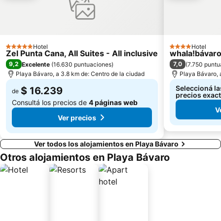
Hotel
Hotel
5 Estrellas
4 Estrellas
Zel Punta Cana, All Suites - All inclusive
whala!bávar
9,2
7,0
Excelente
(
16.630 puntuaciones
)
(
7.750 puntu
Playa Bávaro, a 3.8 km de: Centro de la ciudad
Playa Bávaro, 
Seleccioná la
$ 16.239
de
precios exac
Consultá los precios de
4 páginas web
V
Ver precios
Ver todos los alojamientos en Playa Bávaro
Otros alojamientos en Playa Bávaro