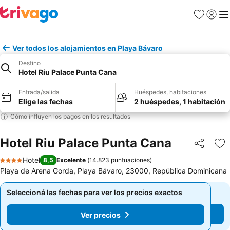
Favoritos
Iniciar 
Me
Ver todos los alojamientos en Playa Bávaro
Destino
Hotel Riu Palace Punta Cana
Entrada/salida
Huéspedes, habitaciones
Elige las fechas
2 huéspedes, 1 habitación
Cómo influyen los pagos en los resultados
Hotel Riu Palace Punta Cana
Compartir
Añ
Hotel
8,5
Excelente
(
14.823 puntuaciones
)
4 Estrellas
Playa de Arena Gorda, Playa Bávaro, 23000, República Dominicana
Seleccioná las fechas para ver los precios exactos
Seleccioná las fechas para ver los precios exactos
Ver precios
Ver precios