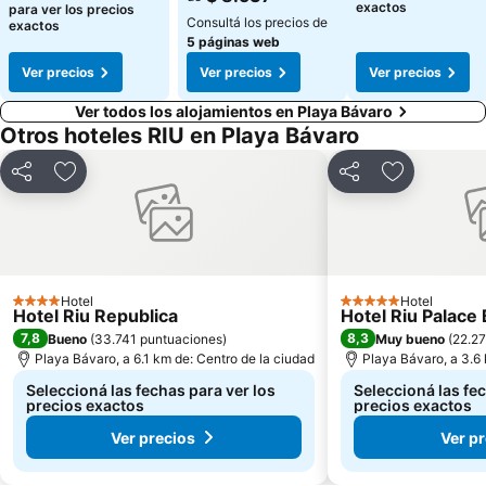
exactos
para ver los precios
Consultá los precios de
exactos
5 páginas web
Ver precios
Ver precios
Ver precios
Ver todos los alojamientos en Playa Bávaro
Otros hoteles RIU en Playa Bávaro
Compartir
Añadir a favoritos
Compartir
Añadir a fa
Hotel
Hotel
4 Estrellas
5 Estrellas
Hotel Riu Republica
Hotel Riu Palace
7,8
8,3
Bueno
(
33.741 puntuaciones
)
Muy bueno
(
22.27
Playa Bávaro, a 6.1 km de: Centro de la ciudad
Playa Bávaro, a 3.6 
Seleccioná las fechas para ver los
Seleccioná las fec
precios exactos
precios exactos
Ver precios
Ver p