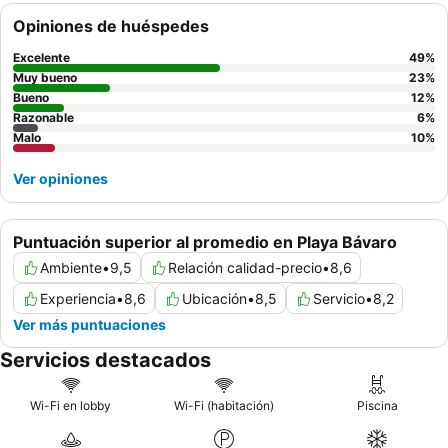
atento y amable
del personal y la
variedad y calidad de la
Opiniones de huéspedes
comida
en los diferentes restaurantes. Para una estancia más
tranquila, considere solicitar una habitación con vistas al jardín.
Excelente
49
%
Muy bueno
23
%
Bueno
12
%
Razonable
6
%
Malo
10
%
Ver opiniones
Puntuación superior al promedio en Playa Bávaro
Ambiente
•
9,5
Relación calidad-precio
•
8,6
Experiencia
•
8,6
Ubicación
•
8,5
Servicio
•
8,2
Ver más puntuaciones
Servicios destacados
Wi-Fi en lobby
Wi-Fi (habitación)
Piscina