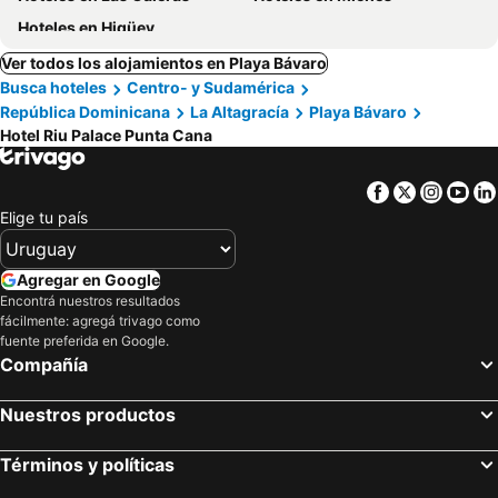
Hoteles en Higüey
Ver todos los alojamientos en Playa Bávaro
Busca hoteles
Centro- y Sudamérica
República Dominicana
La Altagracía
Playa Bávaro
Hotel Riu Palace Punta Cana
Facebook
Twitter
Insta
Yo
Elige tu país
Agregar en Google
Encontrá nuestros resultados
fácilmente: agregá trivago como
fuente preferida en Google.
Compañía
Nuestros productos
Términos y políticas