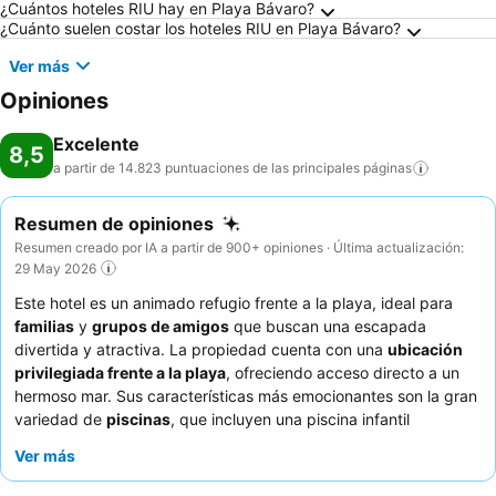
Preguntas frecuentes sobre Playa Bávaro
¿Cuántos hoteles RIU hay en Playa Bávaro?
¿Cuánto suelen costar los hoteles RIU en Playa Bávaro?
Ver más
Opiniones
Excelente
8,5
a partir de 14.823 puntuaciones de las principales
páginas
Resumen de opiniones
Resumen creado por IA a partir de 900+ opiniones · Última actualización:
29 May 2026
Este hotel es un animado refugio frente a la playa, ideal para
familias
y
grupos de amigos
que buscan una escapada
divertida y atractiva. La propiedad cuenta con una
ubicación
privilegiada frente a la playa
, ofreciendo acceso directo a un
hermoso mar. Sus características más emocionantes son la gran
variedad de
piscinas
, que incluyen una piscina infantil
dedicada y un bar en la piscina solo para adultos, además de
Ver más
los populares eventos de espuma
Riu Party
y un
parque
acuático
. Los huéspedes elogian constantemente el
servicio