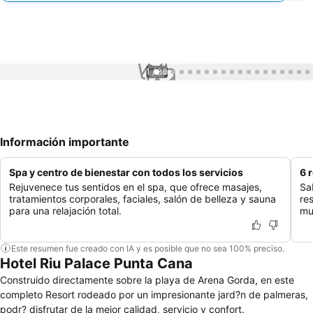
1 / 83
Información importante
Spa y centro de bienestar con todos los servicios
6 
Rejuvenece tus sentidos en el spa, que ofrece masajes,
Sa
tratamientos corporales, faciales, salón de belleza y sauna
re
para una relajación total.
mu
Este resumen fue creado con IA y es posible que no sea 100% preciso.
Hotel Riu Palace Punta Cana
Construido directamente sobre la playa de Arena Gorda, en este
completo Resort rodeado por un impresionante jard?n de palmeras,
podr? disfrutar de la mejor calidad, servicio y confort.