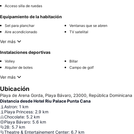
Acceso silla de ruedas
Equipamiento de la habitación
Set para planchar
Ventanas que se abren
Aire acondicionado
TV satelital
Ver más
Instalaciones deportivas
Volley
Billar
Alquiler de botes
Campo de golf
Ver más
Ubicación
Playa de Arena Gorda, Playa Bávaro, 23000, República Dominicana
Distancia desde Hotel Riu Palace Punta Cana
Astron
:
1
km
Playa Princess
:
2.9
km
Chocolate
:
5.2
km
Playa Bávaro
:
5.6
km
28
:
5.7
km
Theatre & Entertainement Center
:
6.7
km