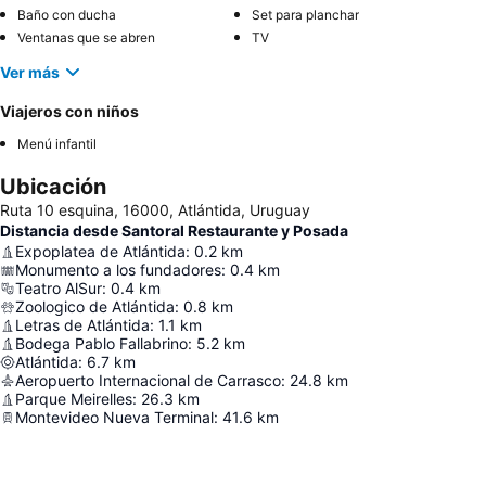
Baño con ducha
Set para planchar
Ventanas que se abren
TV
Ver más
Viajeros con niños
Menú infantil
Ubicación
Ruta 10 esquina, 16000, Atlántida, Uruguay
Distancia desde Santoral Restaurante y Posada
Expoplatea de Atlántida
:
0.2
km
Monumento a los fundadores
:
0.4
km
Teatro AlSur
:
0.4
km
Zoologico de Atlántida
:
0.8
km
Letras de Atlántida
:
1.1
km
Bodega Pablo Fallabrino
:
5.2
km
Atlántida
:
6.7
km
Aeropuerto Internacional de Carrasco
:
24.8
km
Parque Meirelles
:
26.3
km
Montevideo Nueva Terminal
:
41.6
km