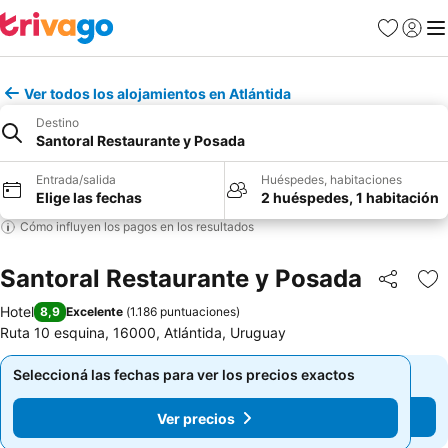
Favoritos
Iniciar 
Me
Ver todos los alojamientos en Atlántida
Destino
Santoral Restaurante y Posada
Entrada/salida
Huéspedes, habitaciones
Elige las fechas
2 huéspedes, 1 habitación
Cómo influyen los pagos en los resultados
Santoral Restaurante y Posada
Compartir
Añ
Hotel
8,9
Excelente
(
1.186 puntuaciones
)
Ruta 10 esquina, 16000, Atlántida, Uruguay
Seleccioná las fechas para ver los precios exactos
Seleccioná las fechas para ver los precios exactos
Ver precios
Ver precios