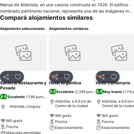
Mansa de Atlántida, en una casona construida en 1926. El edificio
nombrado patrimonio nacional, representa una de las imágenes más
Compará alojamientos similares
emblemáticas del balneario, el cual albergó grandes familias por
generaciones en divertidas y refrescantes vacaciones. La casa
Alojamiento seleccionado
Alojamientos similares
cuenta con 6 cómodas habitaciones totalmente equipadas a
estrenar y todas con baño en suite. Para comodidad de los
huéspedes, ofrece los servicios de desayuno buffet continental
incluido en la tarifa. Fuera de la misma podrán contar con los
servicios de almuerzo, snacks y cena a la carta en el hermoso
restaurante de jardín.
Hotel
Hotel
Hotel
3 Estrellas
3 Estrellas
Compartir
Añadir a favoritos
Compartir
Añadir a favoritos
Compartir
Añadir a 
Santoral Restaurante y
Hotel Argentina
Hotel Centenario
Posada
8,8
8,4
Excelente
(
2.369 puntuaciones
Muy bueno
)
(
1.116
8,9
Excelente
(
1.186 puntuaciones
)
Atlántida, a 6.6 km de:
Atlántida, a 6.6 km 
Centro de la ciudad
Centro de la ciuda
Atlántida, Uruguay
Wifi gratis
Wifi gratis
Wifi gratis
Piscina
Piscina
Piscina
Estacionamiento
Estacionamiento
Mascotas permitidas