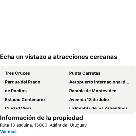
Echa un vistazo a atracciones cercanas
Ampliar mapa
Tres Cruces
Punta Carretas
Parque del Prado
Aeropuerto Internacional de Carrasco General Cesáreo L. Berisso
de Pocitos
Rambla de Montevideo
Estadio Centenario
Avenida 18 de Julio
Ciudad Vieja
La Rambla de los Argentinos
Información de la propiedad
Portones Shopping
Montevideo Shopping
Ruta 10 esquina, 16000, Atlántida, Uruguay
Parque Rodó
Parque y Reserva de Pan de Azúcar
Ver más
Playa Buceo
Plaza Independencia