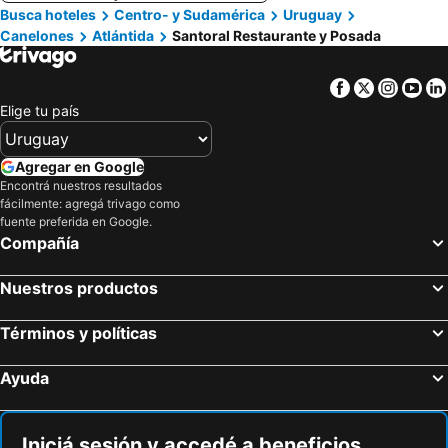
Busca hoteles
Centro- y Sudamérica
Uruguay
Canelones
Atlántida
Santoral Restaurante y Posada
Facebook
Twitter
Insta
Yo
Elige tu país
Agregar en Google
Encontrá nuestros resultados
fácilmente: agregá trivago como
fuente preferida en Google.
Compañía
Nuestros productos
Términos y políticas
Ayuda
Iniciá sesión y accedé a beneficios