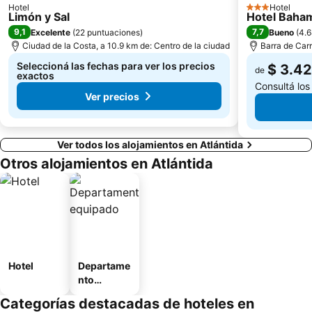
Hotel
Hotel
3 Estrellas
Limón y Sal
Hotel Baha
9,1
7,7
Excelente
(
22 puntuaciones
)
Bueno
(
4.6
Ciudad de la Costa, a 10.9 km de: Centro de la ciudad
Barra de Carr
Seleccioná las fechas para ver los precios
$ 3.4
de
exactos
Consultá los
Ver precios
Ver todos los alojamientos en Atlántida
Otros alojamientos en Atlántida
Hotel
Departame
nto
equipado
Categorías destacadas de hoteles en