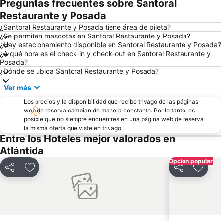
Preguntas frecuentes sobre Santoral
Feria de Tristán Narvaja
Palacio Legislativo
Restaurante y Posada
Club de Golf del Uruguay
Palacio Salvo
¿Santoral Restaurante y Posada tiene área de pileta?
¿Se permiten mascotas en Santoral Restaurante y Posada?
Hipódromo Nacional de Maroñas
La Carreta
¿Hay estacionamiento disponible en Santoral Restaurante y Posada?
¿A qué hora es el check-in y check-out en Santoral Restaurante y
Villa Biarritz
Puerto de Montevideo
Posada?
Ramírez
Mercado del Puerto
¿Dónde se ubica Santoral Restaurante y Posada?
Playa Honda
Centro Cultural Florencio Sánchez
Ver más
Yacht Club Uruguayo
Museo Egipcio de la Sociedad Uruguaya de Egiptologia
Los precios y la disponibilidad que recibe trivago de las páginas
web de reserva cambian de manera constante. Por lo tanto, es
posible que no siempre encuentres en una página web de reserva
la misma oferta que viste en trivago.
Entre los Hoteles mejor valorados en
Atlántida
Opción popular
Compartir
Añadir a favoritos
Compartir
Añadir