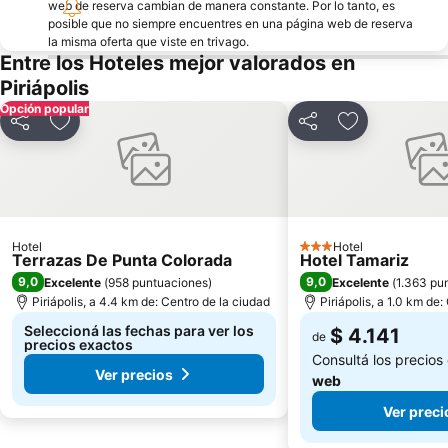
web de reserva cambian de manera constante. Por lo tanto, es
posible que no siempre encuentres en una página web de reserva
la misma oferta que viste en trivago.
Entre los Hoteles mejor valorados en
Piriápolis
Opción popular
Compartir
Añadir a favoritos
Compartir
Añadir a favo
Hotel
Hotel
3 Estrellas
Terrazas De Punta Colorada
Hotel Tamariz
9,0
9,0
Excelente
(
958 puntuaciones
)
Excelente
(
1.363 pu
Piriápolis, a 4.4 km de: Centro de la ciudad
Piriápolis, a 1.0 km de
Seleccioná las fechas para ver los
$ 4.141
de
precios exactos
Consultá los precios
Ver precios
web
Ver preci