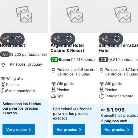
Hotel
Hotel
Hotel
3 Estrellas
3 Estrellas
3 Estrellas
Compartir
Añadir a favoritos
Compartir
Añadir a favoritos
Compartir
Añadir a 
Hotel Select
Argentino Hotel
San Remo Terraza
Casino & Resort
Hotel
7,3
(
3.202 puntuaciones
)
7,9
7,3
Bueno
(
11.618 puntuaciones
)
(
4.319 puntuaci
Piriápolis, Uruguay
Piriápolis, a 0.9 km de:
Piriápolis, a 1.7 km 
Centro de la ciudad
Centro de la ciuda
Wifi gratis
Wifi gratis
Wifi gratis
Piscina
Piscina
Piscina
Estacionamiento
Spa
Estacionamiento
Ver precios
Seleccioná las fechas
Ver precios
Ver precios
para ver los precios
Seleccioná las fechas
$ 1.996
de
exactos
para ver los precios
Consultá los precios 
exactos
2 páginas web
Ver precios
Ver precios
Ver precios