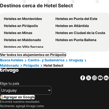
aceptan
Destinos cerca de Hotel Select
mascotas
Hoteles en Montevideo
Hoteles en Punta del Este
Hoteles en Piriápolis
Hoteles en Atlántida
Hoteles en Minas
Hoteles en Ciudad de la Costa
Hoteles en Maldonado
Hoteles en Punta Ballena
Hoteles en Villa Serrana
Ver todos los alojamientos en Piriápolis
Busca hoteles
Centro- y Sudamérica
Uruguay
Maldonado
Piriápolis
Hotel Select
Facebook
Twitter
Insta
Yo
Elige tu país
Agregar en Google
Encontrá nuestros resultados
fácilmente: agregá trivago como