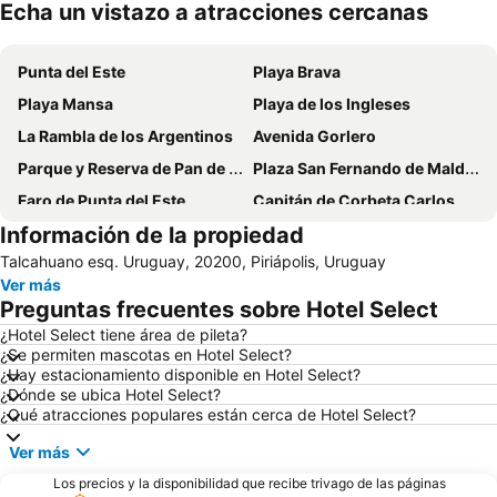
Echa un vistazo a atracciones cercanas
Ampliar mapa
Punta del Este
Playa Brava
Playa Mansa
Playa de los Ingleses
La Rambla de los Argentinos
Avenida Gorlero
Parque y Reserva de Pan de Azúcar
Plaza San Fernando de Maldonado
Faro de Punta del Este
Capitán de Corbeta Carlos A. Curbelo International Airport
Información de la propiedad
La Mano
Isla Gorriti
Talcahuano esq. Uruguay, 20200, Piriápolis, Uruguay
Ver más
Preguntas frecuentes sobre Hotel Select
¿Hotel Select tiene área de pileta?
¿Se permiten mascotas en Hotel Select?
¿Hay estacionamiento disponible en Hotel Select?
¿Dónde se ubica Hotel Select?
¿Qué atracciones populares están cerca de Hotel Select?
Ver más
Los precios y la disponibilidad que recibe trivago de las páginas