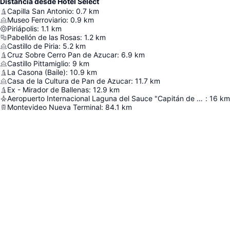
Distancia desde Hotel Select
Capilla San Antonio
:
0.7
km
Museo Ferroviario
:
0.9
km
Piriápolis
:
1.1
km
Pabellón de las Rosas
:
1.2
km
Castillo de Piria
:
5.2
km
Cruz Sobre Cerro Pan de Azucar
:
6.9
km
Castillo Pittamiglio
:
9
km
La Casona (Baile)
:
10.9
km
Casa de la Cultura de Pan de Azucar
:
11.7
km
Ex - Mirador de Ballenas
:
12.9
km
Aeropuerto Internacional Laguna del Sauce "Capitán de Corbeta Carlos Curbelo"
:
16
km
Montevideo Nueva Terminal
:
84.1
km