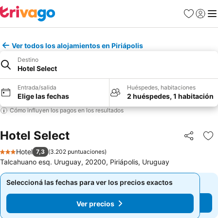
Favoritos
Iniciar 
Me
Ver todos los alojamientos en Piriápolis
Destino
Hotel Select
Entrada/salida
Huéspedes, habitaciones
Elige las fechas
2 huéspedes, 1 habitación
Cómo influyen los pagos en los resultados
Hotel Select
Compartir
Añ
Hotel
7,3
(
3.202 puntuaciones
)
3 Estrellas
Talcahuano esq. Uruguay, 20200, Piriápolis, Uruguay
Seleccioná las fechas para ver los precios exactos
Seleccioná las fechas para ver los precios exactos
Ver precios
Ver precios