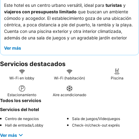
Este hotel es un centro urbano versátil, ideal para
turistas
y
viajeros con presupuesto limitado
que buscan un ambiente
cómodo y acogedor. El establecimiento goza de una ubicación
céntrica, a poca distancia a pie del puerto, la rambla y la playa.
Cuenta con una piscina exterior y otra interior climatizada,
además de una sala de juegos y un agradable jardín exterior
con zona de barbacoa. Los huéspedes elogian constantemente
Ver más
el
servicio excepcional
proporcionado por el personal, amable
y atento, especialmente el equipo de recepción. Para una
Servicios destacados
estancia más tranquila, los huéspedes pueden solicitar una
habitación con vistas al jardín.
Wi-Fi en lobby
Wi-Fi (habitación)
Piscina
Estacionamiento
Aire acondicionado
Todos los servicios
Servicios del hotel
Centro de negocios
Sala de juegos/Videojuegos
Hall de entrada/Lobby
Check-in/check-out exprés
Ver más