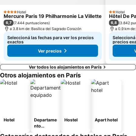
La Bastilla
Plaza de la Concordia
Orsay
Campos Elíseos
Hotel
Hotel
4 Estrellas
2 Estrellas
Mercure Paris 19 Philharmonie La Villette
Hôtel De P
Estación de París-Lyon
Distrito XVI: Passy
6,7
6,8
(
7.444 puntuaciones
)
(
3.842 pu
a 3.8 km de: Basílica del Sagrado Corazón
a 0.9 km de
Seleccioná las fechas para ver los precios
Seleccioná 
exactos
precios ex
Ver precios
Ver todos los alojamientos en París
Otros alojamientos en París
Hotel
Departame
Hostel
Apart hotel
nto
equipado