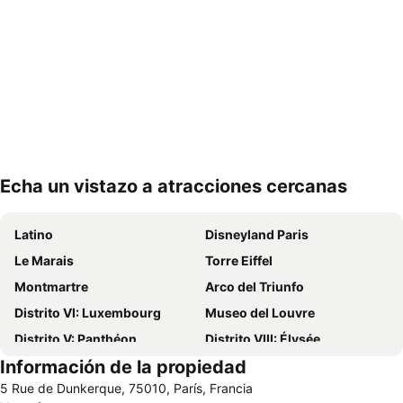
Echa un vistazo a atracciones cercanas
Ampliar mapa
Latino
Disneyland Paris
Le Marais
Torre Eiffel
Montmartre
Arco del Triunfo
Distrito VI: Luxembourg
Museo del Louvre
Distrito V: Panthéon
Distrito VIII: Élysée
Información de la propiedad
Ópera Nacional de París Palacio Garnier
St-Germain-des-Prés
5 Rue de Dunkerque, 75010, París, Francia
Châtelet Metro Station
Distrito I: Louvre