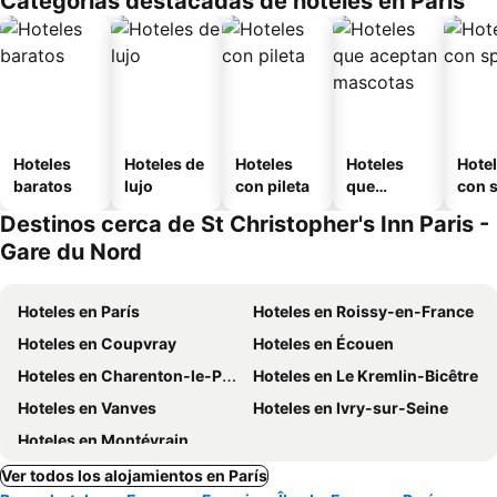
Categorías destacadas de hoteles en París
Hoteles
Hoteles de
Hoteles
Hoteles
Hote
baratos
lujo
con pileta
que
con 
aceptan
Destinos cerca de St Christopher's Inn Paris -
mascotas
Gare du Nord
Hoteles en París
Hoteles en Roissy-en-France
Hoteles en Coupvray
Hoteles en Écouen
Hoteles en Charenton-le-Pont
Hoteles en Le Kremlin-Bicêtre
Hoteles en Vanves
Hoteles en Ivry-sur-Seine
Hoteles en Montévrain
Ver todos los alojamientos en París