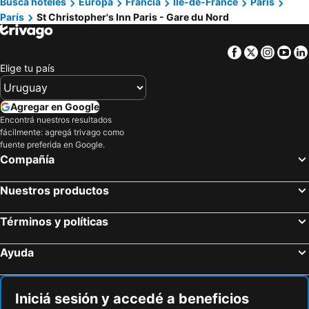
Busca hoteles
Europa
Francia
Île-de-France
París
París
St Christopher's Inn Paris - Gare du Nord
Facebook
Twitter
Insta
Yo
Elige tu país
Agregar en Google
Encontrá nuestros resultados
fácilmente: agregá trivago como
fuente preferida en Google.
Compañía
Nuestros productos
Términos y políticas
Ayuda
Iniciá sesión y accedé a beneficios