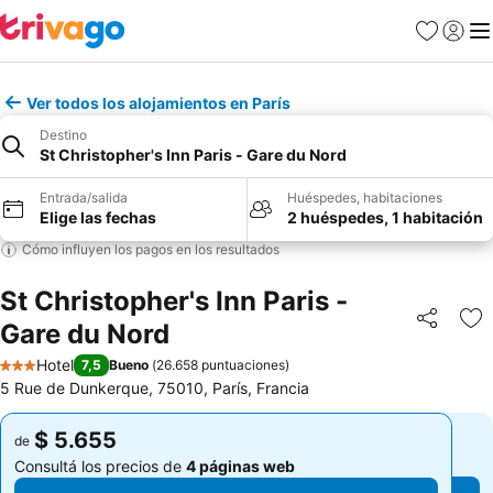
Favoritos
Iniciar 
Me
Ver todos los alojamientos en París
Destino
St Christopher's Inn Paris - Gare du Nord
Entrada/salida
Huéspedes, habitaciones
Elige las fechas
2 huéspedes, 1 habitación
Cómo influyen los pagos en los resultados
St Christopher's Inn Paris -
Gare du Nord
Compartir
Añ
Hotel
7,5
Bueno
(
26.658 puntuaciones
)
3 Estrellas
5 Rue de Dunkerque, 75010, París, Francia
$ 5.655
$ 5.655
de
de
Consultá los precios de
4 páginas web
Consultá los precios de
4 páginas web