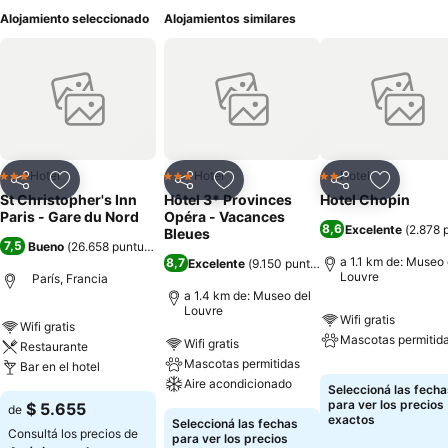
Alojamiento seleccionado
Alojamientos similares
Hotel
Hotel
Hotel
3 Estrellas
3 Estrellas
2 Estrellas
Compartir
Añadir a favoritos
Compartir
Añadir a favoritos
Compartir
Añadir a 
St Christopher's Inn
Hôtel 3* Provinces
Hotel Chopin
Paris - Gare du Nord
Opéra - Vacances
8,6
Excelente
(
2.878 
Bleues
7,5
Bueno
(
26.658 puntuaciones
)
a 1.1 km de: Museo 
8,7
Excelente
(
9.150 puntuaciones
)
Louvre
París, Francia
a 1.4 km de: Museo del
Louvre
Wifi gratis
Wifi gratis
Mascotas permitid
Wifi gratis
Restaurante
Mascotas permitidas
Bar en el hotel
Aire acondicionado
Seleccioná las fecha
para ver los precios
$ 5.655
de
exactos
Seleccioná las fechas
Consultá los precios de
para ver los precios