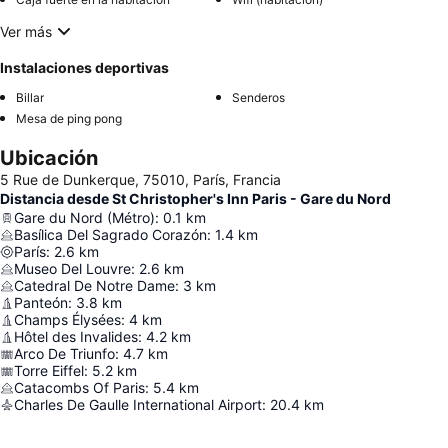
Ver más
Instalaciones deportivas
Billar
Senderos
Mesa de ping pong
Ubicación
5 Rue de Dunkerque, 75010, París, Francia
Distancia desde St Christopher's Inn Paris - Gare du Nord
Gare du Nord (Métro)
:
0.1
km
Basílica Del Sagrado Corazón
:
1.4
km
París
:
2.6
km
Museo Del Louvre
:
2.6
km
Catedral De Notre Dame
:
3
km
Panteón
:
3.8
km
Champs Élysées
:
4
km
Hôtel des Invalides
:
4.2
km
Arco De Triunfo
:
4.7
km
Torre Eiffel
:
5.2
km
Catacombs Of Paris
:
5.4
km
Charles De Gaulle International Airport
:
20.4
km