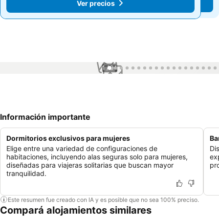
Ver precios
Ver precios
1 / 94
Información importante
Dormitorios exclusivos para mujeres
Ba
Elige entre una variedad de configuraciones de
Di
habitaciones, incluyendo alas seguras solo para mujeres,
ex
diseñadas para viajeras solitarias que buscan mayor
pr
tranquilidad.
Este resumen fue creado con IA y es posible que no sea 100% preciso.
Compará alojamientos similares