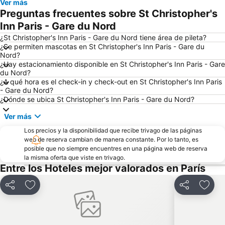
Ver más
Catedral de Notre Dame
Centro Georges Pompidou
Preguntas frecuentes sobre St Christopher's
La Sorbona
Estación de París-Norte
Inn Paris - Gare du Nord
Distrito IX: Opéra
Barrio Notre-Dame
¿St Christopher's Inn Paris - Gare du Nord tiene área de pileta?
¿Se permiten mascotas en St Christopher's Inn Paris - Gare du
Jardín de Luxemburgo
Aeropuerto de París-Charles de Gaulle
Nord?
¿Hay estacionamiento disponible en St Christopher's Inn Paris - Gare
Plaza de los Vosgos
Boulevard Saint-Michel
du Nord?
Gare de Lyon Metro Station
Foro de les Halles
¿A qué hora es el check-in y check-out en St Christopher's Inn Paris
- Gare du Nord?
Distrito IV: Hôtel-de-Ville
Barrio de la Madeleine
¿Dónde se ubica St Christopher's Inn Paris - Gare du Nord?
Panteón
Distrito VII: Palais-Bourbon
Ver más
Unesco
Estación de tren de Montparnasse
Los precios y la disponibilidad que recibe trivago de las páginas
Gare du Nord Metro Station
Europa
web de reserva cambian de manera constante. Por lo tanto, es
posible que no siempre encuentres en una página web de reserva
Faubourg Saint Germain
Aeropuerto de París-Orly
la misma oferta que viste en trivago.
Entre los Hoteles mejor valorados en París
Distrito III: Temple
Distrito X: Entrepôt
Mercado de las Pulgas de la Puerta de Montreuil
Montparnasse
Compartir
Añadir a favoritos
Compartir
Añadi
Estadio Parque de Príncipes
Pigalle Metro Station
Calle de la Villette
Paris Plages du Louvre au pont de Sully