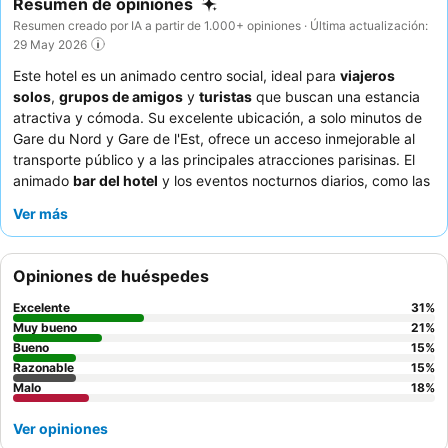
Resumen de opiniones
Resumen creado por IA a partir de 1.000+ opiniones · Última actualización:
29 May 2026
Este hotel es un animado centro social, ideal para
viajeros
solos
,
grupos de amigos
y
turistas
que buscan una estancia
atractiva y cómoda. Su excelente ubicación, a solo minutos de
Gare du Nord y Gare de l'Est, ofrece un acceso inmejorable al
transporte público y a las principales atracciones parisinas. El
animado
bar del hotel
y los eventos nocturnos diarios, como las
noches de vino y queso, son perfectos para socializar y conocer
Ver más
gente nueva. Los huéspedes elogian constantemente al atento
personal multilingüe, y el desayuno bufé se destaca por su
deliciosa y variada selección. Para una experiencia más
Opiniones de huéspedes
tranquila, considere solicitar una habitación en un piso superior
para minimizar el ruido del bar.
Excelente
31
%
Muy bueno
21
%
Bueno
15
%
Razonable
15
%
Malo
18
%
Ver opiniones