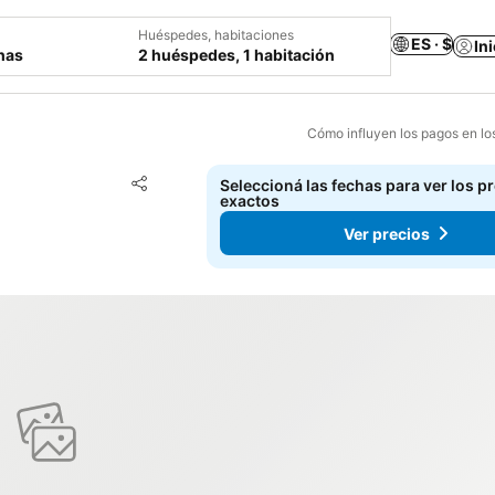
Huéspedes, habitaciones
ES · $
In
chas
2 huéspedes, 1 habitación
Cómo influyen los pagos en lo
Añadir a favoritos
Seleccioná las fechas para ver los p
Compartir
exactos
Ver precios