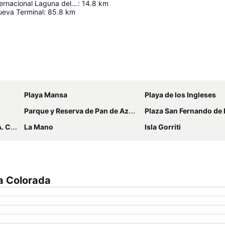
Aeropuerto Internacional Laguna del Sauce "Capitán de Corbeta Carlos Curbelo"
:
14.8
km
eva Terminal
:
85.8
km
Ampliar mapa
Playa Mansa
Playa de los Ingleses
Parque y Reserva de Pan de Azúcar
Plaza San Fernando de M
irport
La Mano
Isla Gorriti
a Colorada