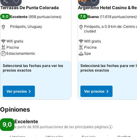
Añadir a favoritos
Añadir a favoritos
Hotel
Hotel
3 Estrellas
Compartir
Compartir
Terrazas De Punta Colorada
Argentino Hotel Casino & Re
9,0
7,9
Excelente
(
958 puntuaciones
)
Bueno
(
11.618 puntuaciones
)
Piriápolis, Uruguay
Piriápolis, a 0.9 km de: Centro 
ciudad
Wifi gratis
Wifi gratis
Piscina
Piscina
Estacionamiento
Spa
Seleccioná las fechas para ver los
Seleccioná las fechas para ver 
precios exactos
precios exactos
Ver precios
Ver precios
Opiniones
Excelente
9,0
a partir de 958 puntuaciones de las principales
páginas