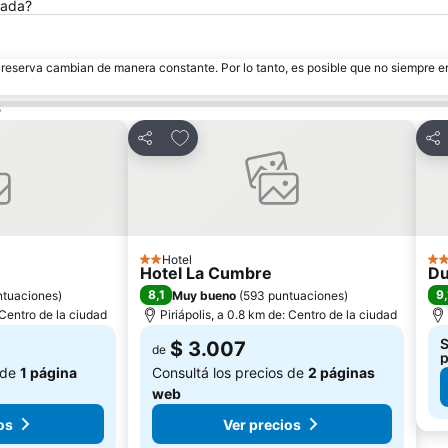
rada?
e reserva cambian de manera constante. Por lo tanto, es posible que no siempre 
s
tos
Añadir a favoritos
Compartir
Com
Hotel
2 Estrellas
3 E
Hotel La Cumbre
Du
8,1
9,
ntuaciones
)
Muy bueno
(
593 puntuaciones
)
: Centro de la ciudad
Piriápolis, a 0.8 km de: Centro de la ciudad
S
$ 3.007
de
p
 de
1 página
Consultá los precios de
2 páginas
web
os
Ver precios