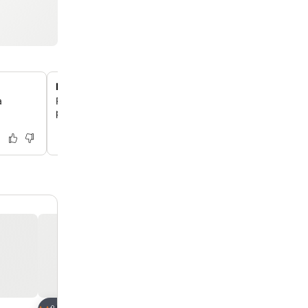
Piscina cubierta climatizada y jacuzzi
a
Relájate todo el año en la piscina cubierta climatizada y 
perfectos para cualquier estación y para adultos y niños