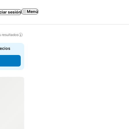
Menú
iciar sesión
s resultados
recios