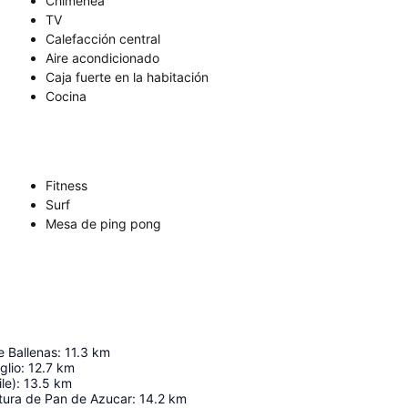
Chimenea
TV
Calefacción central
Aire acondicionado
Caja fuerte en la habitación
Cocina
Fitness
Surf
Mesa de ping pong
e Ballenas
:
11.3
km
glio
:
12.7
km
le)
:
13.5
km
ltura de Pan de Azucar
:
14.2
km