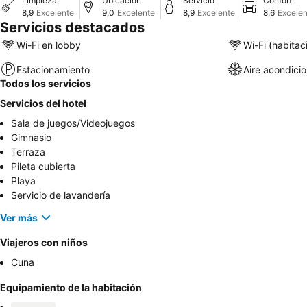
Limpieza
Ubicación
Servicio
Confort
8,9
Excelente
9,0
Excelente
8,9
Excelente
8,6
Excelen
Servicios destacados
Wi-Fi en lobby
Wi-Fi (habitac
Estacionamiento
Aire acondici
Todos los servicios
Servicios del hotel
Sala de juegos/Videojuegos
Gimnasio
Terraza
Pileta cubierta
Playa
Servicio de lavandería
Ver más
Viajeros con niños
Cuna
Equipamiento de la habitación