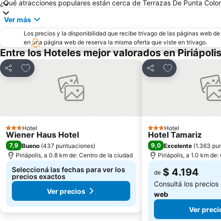
¿Qué atracciones populares están cerca de Terrazas De Punta Colo
Ver más
Los precios y la disponibilidad que recibe trivago de las páginas web d
en una página web de reserva la misma oferta que viste en trivago.
Entre los Hoteles mejor valorados en Piriápoli
Añadir a favoritos
Añadir a favori
Compartir
Compartir
Hotel
Hotel
3 Estrellas
3 Estrellas
Wiener Haus Hotel
Hotel Tamariz
7,9
9,0
Bueno
(
437 puntuaciones
)
Excelente
(
1.363 pu
Piriápolis, a 0.8 km de: Centro de la ciudad
Piriápolis, a 1.0 km de
Seleccioná las fechas para ver los
$ 4.194
de
precios exactos
Consultá los precios
Ver precios
web
Ver preci