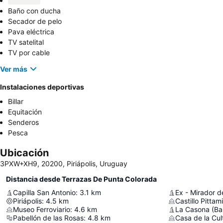
Baño con ducha
Secador de pelo
Pava eléctrica
TV satelital
TV por cable
Ver más
Instalaciones deportivas
Billar
Equitación
Senderos
Pesca
Ubicación
3PXW+XH9, 20200, Piriápolis, Uruguay
Distancia desde Terrazas De Punta Colorada
Capilla San Antonio
:
3.1
km
Ex - Mirador d
Piriápolis
:
4.5
km
Castillo Pittami
Museo Ferroviario
:
4.6
km
La Casona (Bai
Pabellón de las Rosas
:
4.8
km
Casa de la Cu