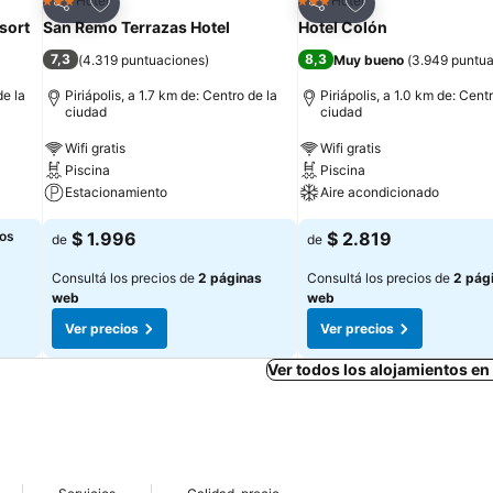
Añadir a favoritos
Añadir a favoritos
Hotel
Hotel
3 Estrellas
3 Estrellas
Compartir
Compartir
sort
San Remo Terrazas Hotel
Hotel Colón
7,3
8,3
(
4.319 puntuaciones
)
Muy bueno
(
3.949 puntu
de la
Piriápolis, a 1.7 km de: Centro de la
Piriápolis, a 1.0 km de: Cent
ciudad
ciudad
Wifi gratis
Wifi gratis
Piscina
Piscina
Estacionamiento
Aire acondicionado
los
$ 1.996
$ 2.819
de
de
Consultá los precios de
2 páginas
Consultá los precios de
2 pág
web
web
Ver precios
Ver precios
Ver todos los alojamientos en 