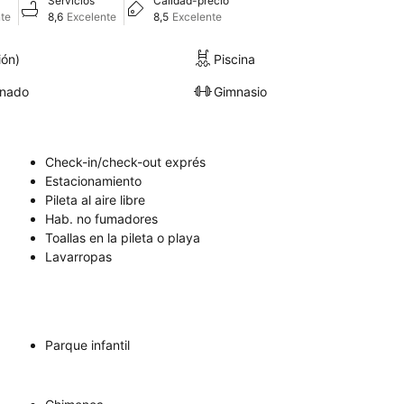
Servicios
Calidad-precio
te
8,6
Excelente
8,5
Excelente
ión)
Piscina
onado
Gimnasio
Check-in/check-out exprés
Estacionamiento
Pileta al aire libre
Hab. no fumadores
Toallas en la pileta o playa
Lavarropas
Parque infantil