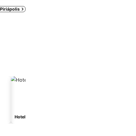
Piriápolis
Hoteles de playa
Hoteles con estacionam