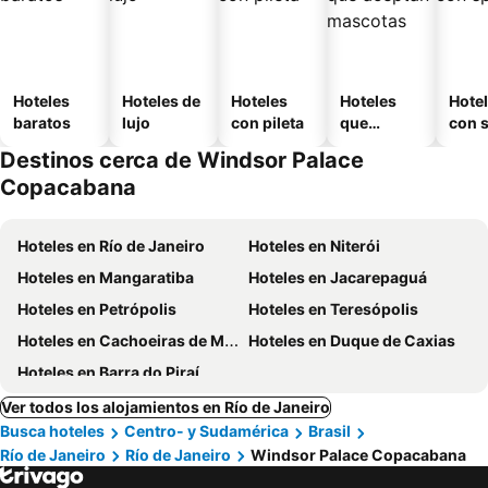
Hoteles
Hoteles de
Hoteles
Hoteles
Hote
baratos
lujo
con pileta
que
con 
aceptan
Destinos cerca de Windsor Palace
mascotas
Copacabana
Hoteles en Río de Janeiro
Hoteles en Niterói
Hoteles en Mangaratiba
Hoteles en Jacarepaguá
Hoteles en Petrópolis
Hoteles en Teresópolis
Hoteles en Cachoeiras de Macacu
Hoteles en Duque de Caxias
Hoteles en Barra do Piraí
Ver todos los alojamientos en Río de Janeiro
Busca hoteles
Centro- y Sudamérica
Brasil
Río de Janeiro
Río de Janeiro
Windsor Palace Copacabana