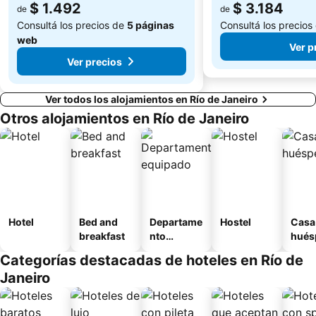
$ 1.492
$ 3.184
de
de
Consultá los precios de
5 páginas
Consultá los precios
web
Ver p
Ver precios
Ver todos los alojamientos en Río de Janeiro
Otros alojamientos en Río de Janeiro
Hotel
Bed and
Departame
Hostel
Casa
breakfast
nto
hués
equipado
Categorías destacadas de hoteles en Río de
Janeiro