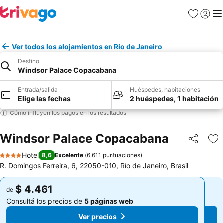
Favoritos
Iniciar 
Me
Ver todos los alojamientos en Río de Janeiro
Destino
Windsor Palace Copacabana
Entrada/salida
Huéspedes, habitaciones
Elige las fechas
2 huéspedes, 1 habitación
Cómo influyen los pagos en los resultados
Windsor Palace Copacabana
Compartir
Añ
Hotel
8,6
Excelente
(
6.611 puntuaciones
)
4 Estrellas
R. Domingos Ferreira, 6, 22050-010, Río de Janeiro, Brasil
$ 4.461
$ 4.461
de
de
Consultá los precios de
5 páginas web
Consultá los precios de
5 páginas web
Ver precios
Ver precios