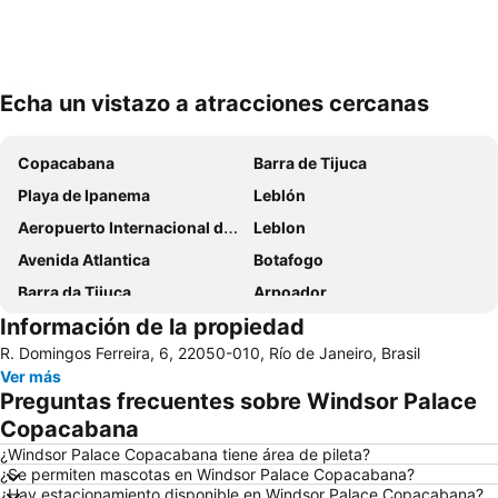
Echa un vistazo a atracciones cercanas
Ampliar mapa
Copacabana
Barra de Tijuca
Playa de Ipanema
Leblón
Aeropuerto Internacional de Galeão Antônio Carlos Jobim
Leblon
Avenida Atlantica
Botafogo
Barra da Tijuca
Arpoador
Información de la propiedad
Lapa
Leme
R. Domingos Ferreira, 6, 22050-010, Río de Janeiro, Brasil
Cristo Redentor
Recreio dos Bandeirantes
Ver más
Pan de Azúcar y Funicular
Igreja de Nossa Senhora da Candelária
Preguntas frecuentes sobre Windsor Palace
Rio de Janeiro: Carioca Landscapes between the Mountain and the Sea
Flamengo
Copacabana
Centro
Botafogo
¿Windsor Palace Copacabana tiene área de pileta?
¿Se permiten mascotas en Windsor Palace Copacabana?
Aeropuerto Santos Dumont
Cristo Redentor
¿Hay estacionamiento disponible en Windsor Palace Copacabana?