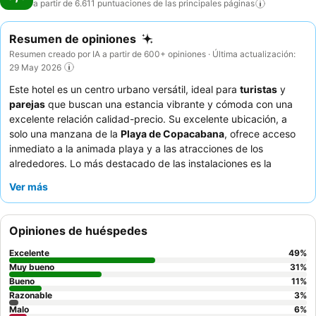
a partir de 6.611 puntuaciones de las principales
páginas
Resumen de opiniones
Resumen creado por IA a partir de 600+ opiniones · Última actualización:
29 May 2026
Este hotel es un centro urbano versátil, ideal para
turistas
y
parejas
que buscan una estancia vibrante y cómoda con una
excelente relación calidad-precio. Su excelente ubicación, a
solo una manzana de la
Playa de Copacabana
, ofrece acceso
inmediato a la animada playa y a las atracciones de los
alrededores. Lo más destacado de las instalaciones es la
piscina en la azotea
y la zona de bar, que ofrecen vistas
Ver más
refrescantes. Los huéspedes elogian constantemente al
excepcional
personal y el servicio
y el amplio
desayuno bufé
,
que incluye fruta fresca y opciones preparadas al momento.
Opiniones de huéspedes
Para una experiencia más tranquila, los huéspedes deben
solicitar una habitación con vistas al jardín.
Excelente
49
%
Muy bueno
31
%
Bueno
11
%
Razonable
3
%
Malo
6
%