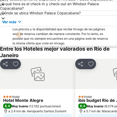
¿A qué hora es el check-in y check-out en Windsor Palace
Estación de Autobuses Nuevo Río
Arcos de Lapa
Copacabana?
Uruguaiana Metro Station
Prainha
¿Dónde se ubica Windsor Palace Copacabana?
Jockey Club Brasileiro - Hipódromo da Gávea
Catete
Ver más
Glória
Santa Teresa
Los precios y la disponibilidad que recibe trivago de las páginas
web de reserva cambian de manera constante. Por lo tanto, es
Sambódromo
Isla de Paquetá
posible que no siempre encuentres en una página web de reserva
Planetario de la Ciudad de Río de Janeiro
Consulate General of the Unites States
la misma oferta que viste en trivago.
Entre los Hoteles mejor valorados en Río de
Museo Nacional de Bellas Artes
Carioca Metro Station
Janeiro
Expo Católica
Rio Boat Show
Santuário de Nossa Senhora da Penha
Compartir
Añadir a favoritos
Compartir
Añadir a favo
Hotel
Hotel
3 Estrellas
2 Estrellas
Hotel Monte Alegre
ibis budget Rio de
8,4
8,4
Muy bueno
(
12.162 puntuaciones
)
Muy bueno
(
8.074 p
a 2.4 km de: Aeropuerto Santos Dumont
a 5.7 km de: Maracanã