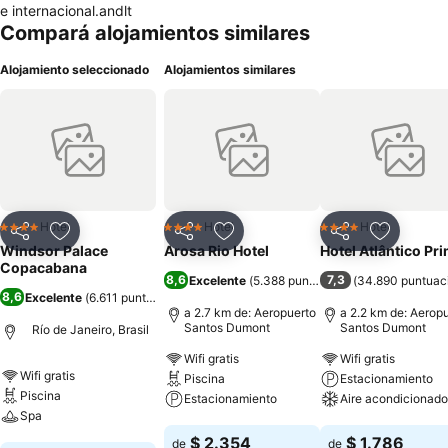
e internacional.andlt
Compará alojamientos similares
Alojamiento seleccionado
Alojamientos similares
Hotel
Hotel
Hotel
4 Estrellas
4 Estrellas
4 Estrellas
Compartir
Añadir a favoritos
Compartir
Añadir a favoritos
Compartir
Añadir a 
Windsor Palace
Arosa Rio Hotel
Hotel Atlântico Pr
Copacabana
8,6
7,3
Excelente
(
5.388 puntuaciones
(
34.890 puntuac
)
8,6
Excelente
(
6.611 puntuaciones
)
a 2.7 km de: Aeropuerto
a 2.2 km de: Aerop
Santos Dumont
Santos Dumont
Río de Janeiro, Brasil
Wifi gratis
Wifi gratis
Wifi gratis
Piscina
Estacionamiento
Piscina
Estacionamiento
Aire acondicionado
Spa
Ver precios
Ver precios
$ 2.354
$ 1.786
de
de