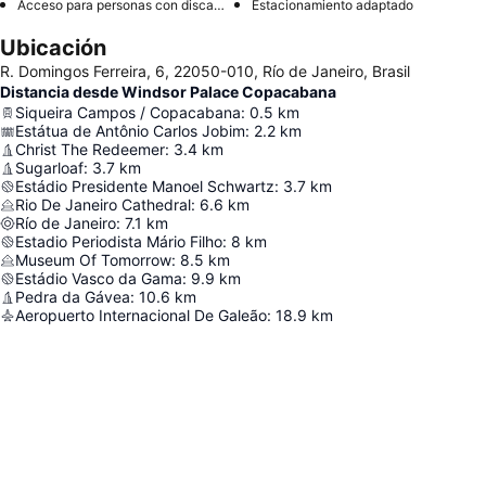
Acceso para personas con discapacidad
Estacionamiento adaptado
Ubicación
R. Domingos Ferreira, 6, 22050-010, Río de Janeiro, Brasil
Distancia desde Windsor Palace Copacabana
Siqueira Campos / Copacabana
:
0.5
km
Estátua de Antônio Carlos Jobim
:
2.2
km
Christ The Redeemer
:
3.4
km
Sugarloaf
:
3.7
km
Estádio Presidente Manoel Schwartz
:
3.7
km
Rio De Janeiro Cathedral
:
6.6
km
Río de Janeiro
:
7.1
km
Estadio Periodista Mário Filho
:
8
km
Museum Of Tomorrow
:
8.5
km
Estádio Vasco da Gama
:
9.9
km
Pedra da Gávea
:
10.6
km
Aeropuerto Internacional De Galeão
:
18.9
km