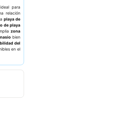
 ideal para
 relación
la
playa de
io de playa
amplia
zona
nasio
bien
ilidad del
ibles en el
s huéspedes
 la animada