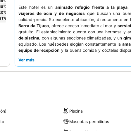
19
%
18
%
Este hotel es un
animado refugio frente a la playa
,
20
%
viajeros de ocio y de negocios
que buscan una buena
21
%
calidad-precio. Su excelente ubicación, directamente en 
Barra da Tijuca
, ofrece acceso inmediato al mar y
servic
gratuito. El establecimiento cuenta con una hermosa y 
de piscina
, con algunas secciones climatizadas, y un
gim
equipado. Los huéspedes elogian constantemente la
amab
equipo de recepción
y la buena comida y cócteles dispon
bar de la piscina. Para una experiencia más tranquila, lo
Ver más
deberían considerar solicitar una habitación alejada de
zona de la piscina.
ión)
Piscina
to
Mascotas permitidas