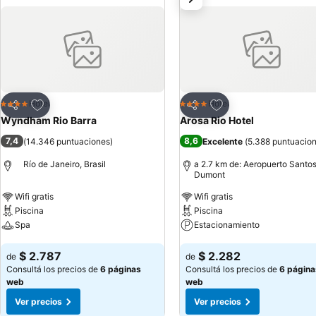
Añadir a favoritos
Añadir a favoritos
Hotel
Hotel
4 Estrellas
4 Estrellas
Compartir
Compartir
Wyndham Rio Barra
Arosa Rio Hotel
7,4
8,6
(
14.346 puntuaciones
)
Excelente
(
5.388 puntuacio
Río de Janeiro, Brasil
a 2.7 km de: Aeropuerto Santo
Dumont
Wifi gratis
Wifi gratis
Piscina
Piscina
Spa
Estacionamiento
Ver precios
Ver precios
$ 2.787
$ 2.282
de
de
Consultá los precios de
6 páginas
Consultá los precios de
6 página
web
web
Ver precios
Ver precios