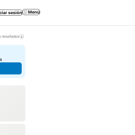
Menú
iciar sesión
s resultados
b