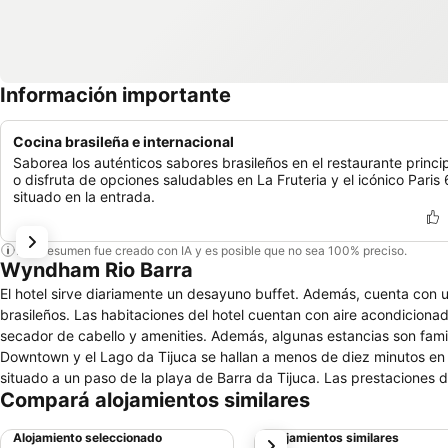
Información importante
Cocina brasileña e internacional
Saborea los auténticos sabores brasileños en el restaurante princi
o disfruta de opciones saludables en La Fruteria y el icónico Paris 
situado en la entrada.
Este resumen fue creado con IA y es posible que no sea 100% preciso.
Wyndham Rio Barra
El hotel sirve diariamente un desayuno buffet. Además, cuenta con 
brasileños. Las habitaciones del hotel cuentan con aire acondicionado,
secador de cabello y amenities. Además, algunas estancias son famil
Downtown y el Lago da Tijuca se hallan a menos de diez minutos en 
situado a un paso de la playa de Barra da Tijuca. Las prestaciones d
Compará alojamientos similares
bañera de hidromasaje, hamacas, jardín, wifi gratuito y salones para
privado, traslados al aeropuerto, consigna de equipaje, conserjería 
Alojamiento seleccionado
Alojamientos similares
siguiente