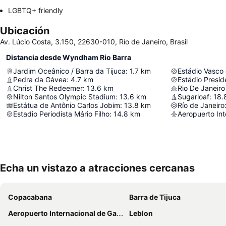
LGBTQ+ friendly
Ubicación
Av. Lúcio Costa, 3.150, 22630-010, Río de Janeiro, Brasil
Distancia desde Wyndham Rio Barra
Jardim Oceânico / Barra da Tijuca
:
1.7
km
Estádio Vasco
Pedra da Gávea
:
4.7
km
Estádio Presi
Christ The Redeemer
:
13.6
km
Rio De Janeiro
Nilton Santos Olympic Stadium
:
13.6
km
Sugarloaf
:
18.
Estátua de Antônio Carlos Jobim
:
13.8
km
Río de Janeiro
Estadio Periodista Mário Filho
:
14.8
km
Aeropuerto Int
Echa un vistazo a atracciones cercanas
Copacabana
Barra de Tijuca
Aeropuerto Internacional de Galeão Antônio Carlos Jobim
Leblon