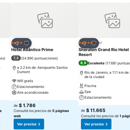
Añadir a favoritos
Añadir a favoritos
Hotel
Hotel
4 Estrellas
5 Estrellas
Compartir
Compartir
Hotel Atlântico Prime
Sheraton Grand Rio Hotel
Resort
7,3
nes
)
(
34.890 puntuaciones
)
8,9
Excelente
(
17.681 puntua
s
a 2.2 km de: Aeropuerto Santos
Dumont
Río de Janeiro, a 11.1 km de
de la ciudad
Wifi gratis
Piscina
Estacionamiento
Spa
Aire acondicionado
Estacionamiento
Ver precios
$ 1.786
de
Ver precios
$ 11.665
de
s
Consultá los precios de
5 páginas
web
Consultá los precios de
1 pág
Ver precios
Ver precios