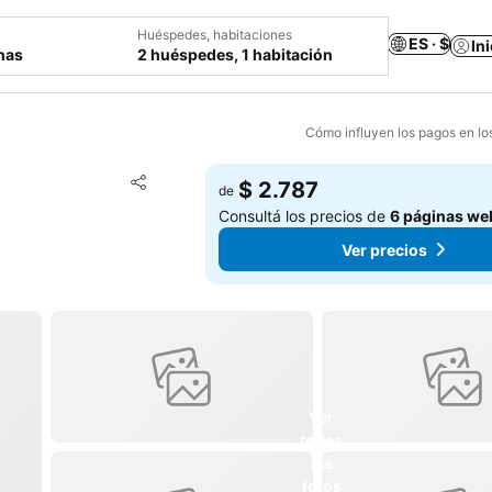
Huéspedes, habitaciones
ES · $
In
chas
2 huéspedes, 1 habitación
Cómo influyen los pagos en lo
Añadir a favoritos
$ 2.787
de
Compartir
Consultá los precios de
6 páginas we
Ver precios