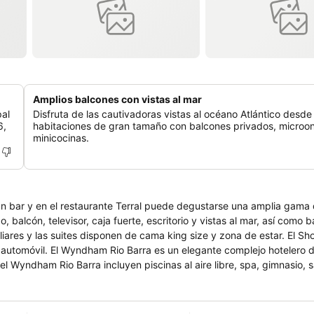
Amplios balcones con vistas al mar
pal
Disfruta de las cautivadoras vistas al océano Atlántico desde
6,
habitaciones de gran tamaño con balcones privados, microo
minicocinas.
un bar y en el restaurante Terral puede degustarse una amplia gama 
 balcón, televisor, caja fuerte, escritorio y vistas al mar, así como 
iares y las suites disponen de cama king size y zona de estar. El S
automóvil. El Wyndham Rio Barra es un elegante complejo hotelero de
el Wyndham Rio Barra incluyen piscinas al aire libre, spa, gimnasio, 
 eventos. El alojamiento dispone de club de playa, recepción 24 hora
y planchado, así como limpieza en seco y lavandería.