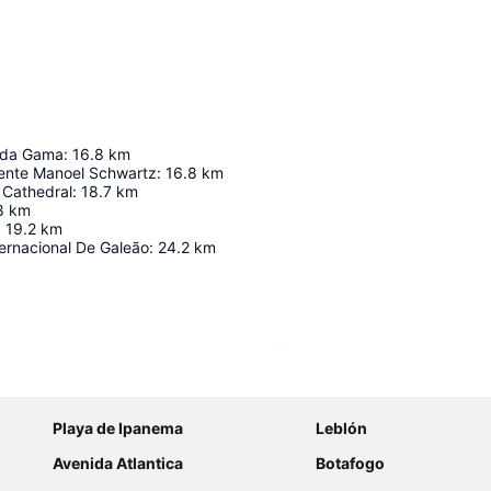
 da Gama
:
16.8
km
dente Manoel Schwartz
:
16.8
km
 Cathedral
:
18.7
km
8
km
:
19.2
km
ernacional De Galeão
:
24.2
km
Ampliar mapa
Playa de Ipanema
Leblón
Avenida Atlantica
Botafogo