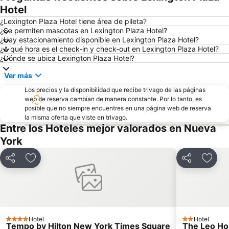
Battery Park City
Queens
Hotel
Grand Central Terminal
Empire State Building
¿Lexington Plaza Hotel tiene área de pileta?
¿Se permiten mascotas en Lexington Plaza Hotel?
34th St Penn Station Metro Station
Fifth Avenue
¿Hay estacionamiento disponible en Lexington Plaza Hotel?
¿A qué hora es el check-in y check-out en Lexington Plaza Hotel?
Upper West Side
Fort Greene
¿Dónde se ubica Lexington Plaza Hotel?
Fort Greene Park
Richmond Hill
Ver más
Aeropuerto Internacional Libertad de Newark
Jersey Gardens Outlet Mall
Los precios y la disponibilidad que recibe trivago de las páginas
50th St Metro Station
47th Street Theatre
web de reserva cambian de manera constante. Por lo tanto, es
posible que no siempre encuentres en una página web de reserva
3rd Ave Metro Station
Javits Center
la misma oferta que viste en trivago.
Central Park SummerStage
Manhattan Cruise Terminal
Entre los Hoteles mejor valorados en Nueva
York
Bowery
Williamsburg
Tribeca
Aeropuerto LaGuardia
Compartir
Añadir a favoritos
Compartir
Añadi
Hotel
Hotel
4 Estrellas
2 Estrellas
Tempo by Hilton New York Times Square
The Leo H