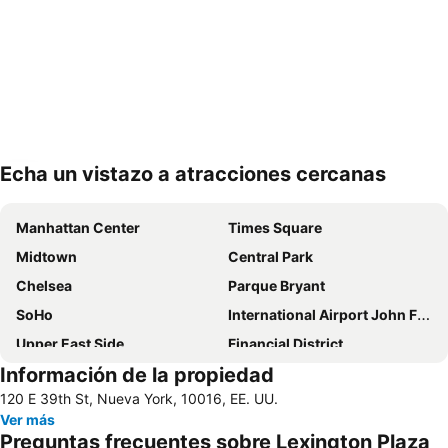
Echa un vistazo a atracciones cercanas
Ampliar mapa
Manhattan Center
Times Square
Midtown
Central Park
Chelsea
Parque Bryant
SoHo
International Airport John F. Kennedy
Upper East Side
Financial District
Información de la propiedad
Lower Manhattan
Long Island City
120 E 39th St, Nueva York, 10016, EE. UU.
Lower East Side
Harlem
Ver más
Madison Square Garden
Astoria
Preguntas frecuentes sobre Lexington Plaza