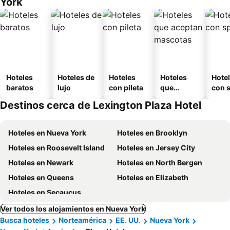
York
Hoteles
Hoteles de
Hoteles
Hoteles
Hote
baratos
lujo
con pileta
que
con 
aceptan
Destinos cerca de Lexington Plaza Hotel
mascotas
Hoteles en Nueva York
Hoteles en Brooklyn
Hoteles en Roosevelt Island
Hoteles en Jersey City
Hoteles en Newark
Hoteles en North Bergen
Hoteles en Queens
Hoteles en Elizabeth
Hoteles en Secaucus
Ver todos los alojamientos en Nueva York
Busca hoteles
Norteamérica
EE. UU.
Nueva York