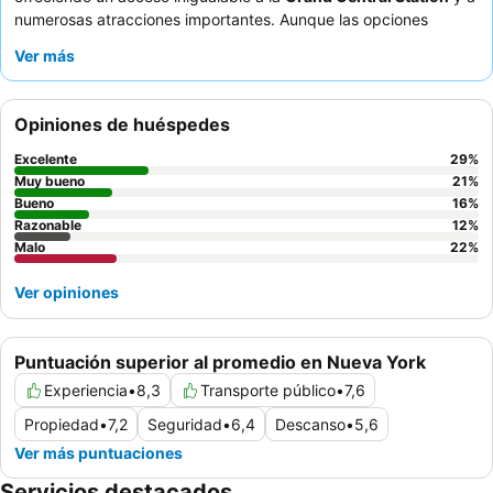
numerosas atracciones importantes. Aunque las opciones
completas de alimentos y bebidas son limitadas, un
restaurante
Ver más
indio
en el lugar ofrece una experiencia gastronómica única.
Los huéspedes elogian constantemente al
personal de
recepción
por su trato amable y eficiencia. Para una estancia
Opiniones de huéspedes
cómoda, considere las
habitaciones sorprendentemente
grandes
, que a menudo cuentan con camas cómodas y
Excelente
29
%
almohadas suaves.
Muy bueno
21
%
Bueno
16
%
Razonable
12
%
Malo
22
%
Ver opiniones
Puntuación superior al promedio en Nueva York
Experiencia
•
8,3
Transporte público
•
7,6
Propiedad
•
7,2
Seguridad
•
6,4
Descanso
•
5,6
Ver más puntuaciones
Servicios destacados