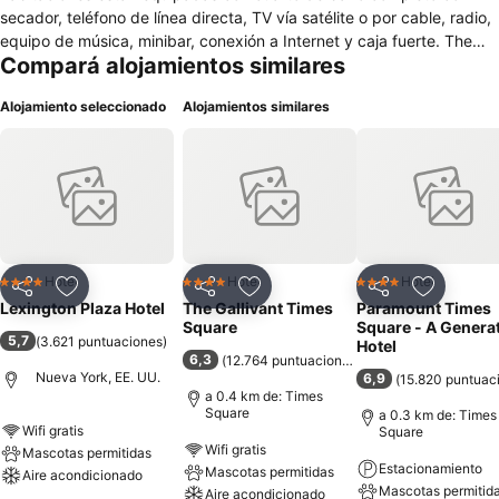
secador, teléfono de línea directa, TV vía satélite o por cable, radio,
equipo de música, minibar, conexión a Internet y caja fuerte. The
Compará alojamientos similares
Tuscany - A St. Giles Boutique Hotel tiene a tu disposición un área
de recepción abierta 24 horas con servicio de caja fuerte,
Alojamiento seleccionado
Alojamientos similares
guardarropa y ascensor. El edificio también alberga una cafetería,
un bar, un restaurante y ofrece conexión a Internet en las áreas
comunes. Para completar las prestaciones, tienes servicios de
lavandería y de habitaciones. El hotel cuenta con aparcamiento y
garaje. El aeropuerto está a 14 km.
Hotel
Hotel
Hotel
4 Estrellas
4 Estrellas
4 Estrellas
Compartir
Añadir a favoritos
Compartir
Añadir a favoritos
Compartir
Añadir a 
Lexington Plaza Hotel
The Gallivant Times
Paramount Times
Square
Square - A Genera
5,7
(
3.621 puntuaciones
)
Hotel
6,3
(
12.764 puntuaciones
)
Nueva York, EE. UU.
6,9
(
15.820 puntuac
a 0.4 km de: Times
Square
a 0.3 km de: Times
Wifi gratis
Square
Wifi gratis
Mascotas permitidas
Estacionamiento
Mascotas permitidas
Aire acondicionado
Mascotas permitid
Aire acondicionado