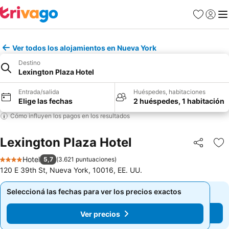
Favoritos
Iniciar 
Me
Ver todos los alojamientos en Nueva York
Destino
Lexington Plaza Hotel
Entrada/salida
Huéspedes, habitaciones
Elige las fechas
2 huéspedes, 1 habitación
Cómo influyen los pagos en los resultados
Lexington Plaza Hotel
Compartir
Añ
Hotel
5,7
(
3.621 puntuaciones
)
4 Estrellas
120 E 39th St, Nueva York, 10016, EE. UU.
Seleccioná las fechas para ver los precios exactos
Seleccioná las fechas para ver los precios exactos
Ver precios
Ver precios