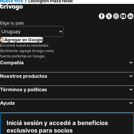
Nueva York
Lexington Plaza Hotel
Facebook
Twitter
Insta
Yo
Elige tu país
Agregar en Google
Encontrá nuestros resultados
fácilmente: agregá trivago como
fuente preferida en Google.
Compañía
Nuestros productos
Términos y políticas
Ayuda
Iniciá sesión y accedé a beneficios
exclusivos para socios