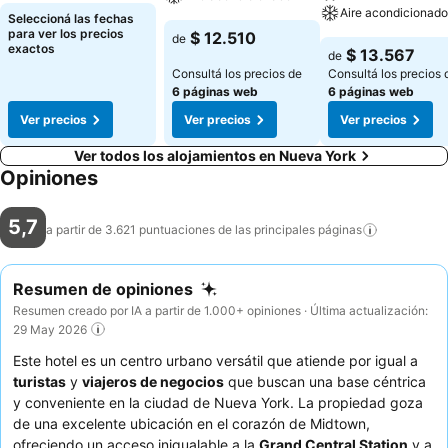
Aire acondicionado
Seleccioná las fechas
para ver los precios
$ 12.510
de
exactos
$ 13.567
de
Consultá los precios de
Consultá los precios 
6 páginas web
6 páginas web
Ver precios
Ver precios
Ver precios
Ver todos los alojamientos en Nueva York
Opiniones
5,7
a partir de 3.621 puntuaciones de las principales
páginas
Resumen de opiniones
Resumen creado por IA a partir de 1.000+ opiniones · Última actualización:
29 May 2026
Este hotel es un centro urbano versátil que atiende por igual a
turistas
y
viajeros de negocios
que buscan una base céntrica
y conveniente en la ciudad de Nueva York. La propiedad goza
de una excelente ubicación en el corazón de Midtown,
ofreciendo un acceso inigualable a la
Grand Central Station
y a